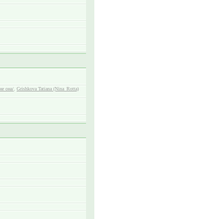
не она/
,
Grishkova Tatiana (Nina_Rotta)