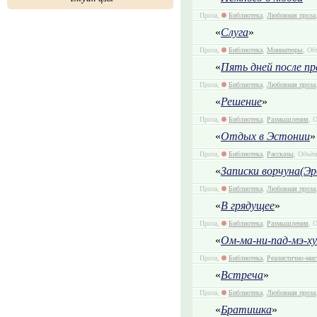
Проза,
Библиотека
,
Любовная проза
«
Слуга
»
Проза,
Библиотека
,
Миниатюры
, Об
«
Пять дней после пр
Проза,
Библиотека
,
Любовная проза
«
Решение
»
Проза,
Библиотека
,
Размышления
, 
«
Отдых в Эстонии
»
Проза,
Библиотека
,
Рассказы
, Объём
«
Записки ворчуна(Э
Проза,
Библиотека
,
Любовная проза
«
В грядущее
»
Проза,
Библиотека
,
Размышления
, 
«
Ом-ма-ни-пад-мэ-х
Проза,
Библиотека
,
Реалистично-мис
«
Встреча
»
Проза,
Библиотека
,
Любовная проза
«
Братишка
»