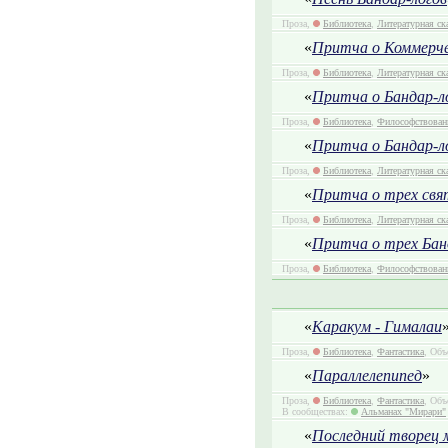
Проза,
Библиотека
,
Литературная ск
«
Притча о Коммерче
Проза,
Библиотека
,
Литературная ск
«
Притча о Бандар-л
Проза,
Библиотека
,
Философствован
«
Притча о Бандар-л
Проза,
Библиотека
,
Литературная ск
«
Притча о трех свя
Проза,
Библиотека
,
Литературная ск
«
Притча о трех Банд
Проза,
Библиотека
,
Философствован
«
Каракум - Гималаи
Проза,
Библиотека
,
Фантастика
, Объ
«
Параллелепипед
»
Проза,
Библиотека
,
Фантастика
, Объ
В сообществах:
Альманах "Мирари"
«
Последний творец 