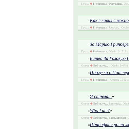
Проза,
Библиотека
,
Фантастика
, Объ
«
Как я ловил снежно
Проза,
Библиотека
,
Рассказы
, Объём
«
За Марию Гринберг. 
Проза,
Библиотека
, Объём: 0.1619 а
«
Битва За Розовую 
Стихи,
Библиотека
,
, Объём: 0.0781 
«
Прогулка с Пантер
Проза,
Библиотека
,
, Объём: 0.351 а
«
Я стрела...
»
Стихи,
Библиотека
,
Зарисовка
, Объё
«
Who I am?
»
Стихи,
Библиотека
,
Размышления
, 
«
Штрафная рота л