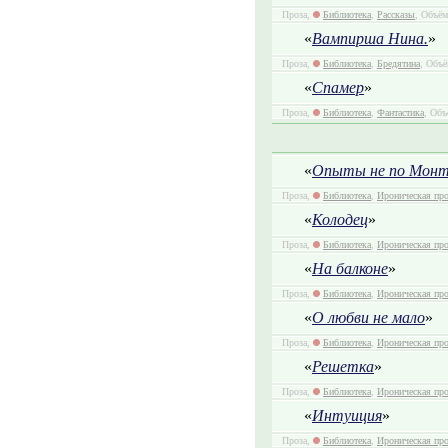
Проза,
Библиотека
,
Рассказы
, Объём
«
Вампирша Нина.
»
Проза,
Библиотека
,
Бредятина
, Объё
«
Спамер
»
Проза,
Библиотека
,
Фантастика
, Объ
«
Опыты не по Монте
Проза,
Библиотека
,
Ироническая про
«
Колодец
»
Проза,
Библиотека
,
Ироническая про
«
На балконе
»
Проза,
Библиотека
,
Ироническая про
«
О любви не мало
»
Проза,
Библиотека
,
Ироническая про
«
Решетка
»
Проза,
Библиотека
,
Ироническая про
«
Интуиция
»
Проза,
Библиотека
,
Ироническая про