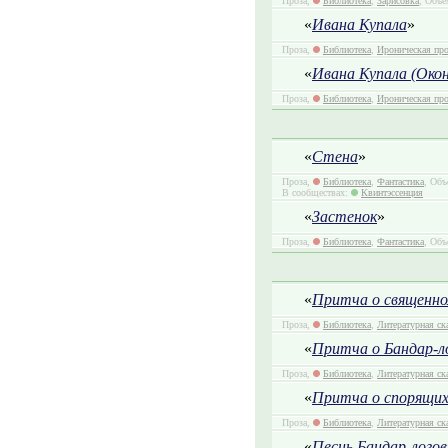
Проза,
Библиотека
,
Зарисовка
, Объё
«
Ивана Купала
»
Проза,
Библиотека
,
Ироническая про
«
Ивана Купала (Око
Проза,
Библиотека
,
Ироническая про
«
Стена
»
Проза,
Библиотека
,
Фантастика
, Объ
В сообществах:
Квинтэссенция
«
Застенок
»
Проза,
Библиотека
,
Фантастика
, Объ
«
Притча о священном
Проза,
Библиотека
,
Литературная ск
«
Притча о Бандар-ло
Проза,
Библиотека
,
Литературная ск
«
Притча о спорящих
Проза,
Библиотека
,
Литературная ск
«
Песнь Бандар-логов