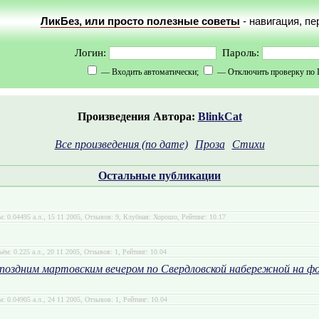
ЛикБез, или просто полезные советы
- навигация, п
Логин:
Пароль:
— Входить автоматически;
— Отключить проверку по 
Произведения Автора:
BlinkCat
Все произведения (по дате)
Проза
Стихи
Остальные публикации
м: 0.04495 а.л., 15 11 2005, Отзывов: 9, Клубная: Хорошо, Рейтинг: 10.17
ъём: 0.225 а.л., 20 11 2005, Отзывов: 1, Рейтинг: 10.04
 поздним мартовским вечером по Свердловской набережной на 
м: 0.04905 а.л., 24 11 2005, Отзывов: 1, Рейтинг: 10.04