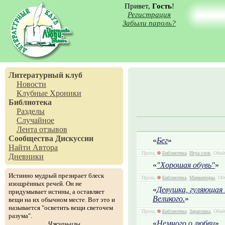
Привет,
Гость
!
Регистрация
Забыли пароль?
Литературный клуб
Новости
Клубные Хроники
Библиотека
Разделы
Случайное
Лента отзывов
Сообщества
Дискуссии
«
Бег
»
Найти Автора
Проза,
Библиотека
,
Игра слов
, Объё
Дневники
«
"Хорошая обувь"
»
Истинно мудрый презирает блеск
Проза,
Библиотека
,
Миниатюры
, Об
изощрённых речей. Он не
«
Девушка, гуляющая
придумывает истины, а оставляет
Великого.
»
вещи на их обычном месте. Вот это и
называется "осветить вещи светочем
Проза,
Библиотека
,
Зарисовка
, Объё
разума".
«
Немного о любви
»
Чжуан-цзы