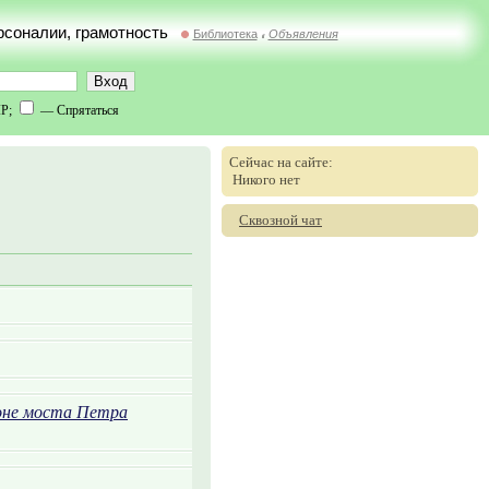
ерсоналии, грамотность
Библиотека
Объявления
//
IP;
— Спрятаться
Сейчас на сайте:
Никого нет
Сквозной чат
фоне моста Петра