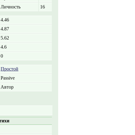
Личность
16
4.46
4.87
5.62
4.6
0
Простой
Passive
Автор
тихи