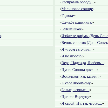
«
Расправив бороду...
»
«
Малиновое солнце
»
«
Гадюке
»
«
Служба клининга.
»
«
Зелененькое
»
м
»
«
Избитые рифмы (День Соне
«
Венок сонетов (День Сонета
«
Я утром заточил....
»
«
Я не люблю!
»
«
Вера, Надежда, Любовь...
»
«
Пусть Солнца диск...
»
«
Вся жизнь, как капля...
»
«
К себе любимому.
»
«
Белые, черные....
»
«
Привет Ворчуну
»
«
Я седой. Ну, так что ж....
»