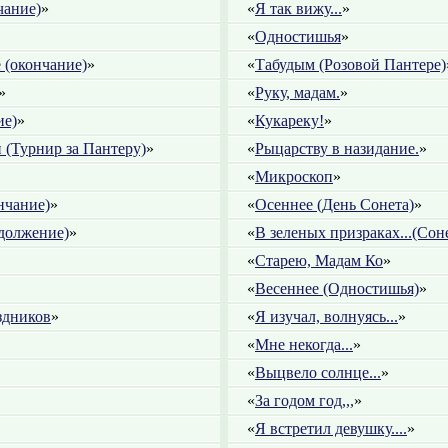
чание)
»
«
Я так вижу...
»
«
Одностишья
»
 (окончание)
»
«
Табудым (Розовой Пантере)
»
«
Руку, мадам.
»
ие)
»
«
Кукареку!
»
 (Турнир за Пантеру)
»
«
Рыцарству в назидание.
»
«
Микроскоп
»
нчание)
»
«
Осеннее (День Сонета)
»
должение)
»
«
В зеленых призраках...(Сон
«
Старею, Мадам Ко
»
«
Весеннее (Одностишья)
»
здников
»
«
Я изучал, волнуясь...
»
«
Мне некогда...
»
«
Выцвело солнце...
»
«
За годом год,,,
»
«
Я встретил девушку....
»