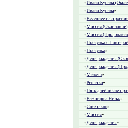
«
Ивана Купала (Окон
«
Ивана Купала
»
«
Весеннее настроение
«
Миссия (Окончание)
«
Миссия (Продолжен
«
Прогулка с Пантерой
«
Прогулка
»
«
День рождения (Око
«
День рождения (Про
«
Мелочи
»
«
Решетка
»
«
Пять дней после пра
«
Вампирша Нина.
»
«
Спектакль
»
«
Миссия
»
«
День рождения
»