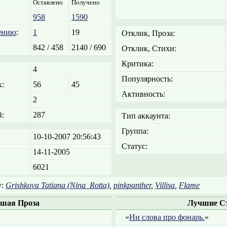
Оставлено
Получено
958
1590
ению
:
1
19
Отклик, Проза:
842 / 458
2140 / 690
Отклик, Стихи:
Критика:
4
Популярность:
:
56
45
Активность:
2
:
287
Тип аккаунта:
Группа:
10-10-2007 20:56:43
Статус:
14-11-2005
6021
у:
Grishkova Tatiana (Nina_Rotta)
,
pinkpanther
,
Villisa
,
Flame
шая Проза
Лучшие С
«
Ни слова про фонарь.
»