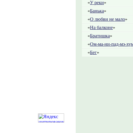
«
У реки
»
«
Банька
»
«
О любви не мало
»
«
На балконе
»
«
Братишка
»
«
Ом-ма-ни-пад-мэ-ху
«
Бег
»