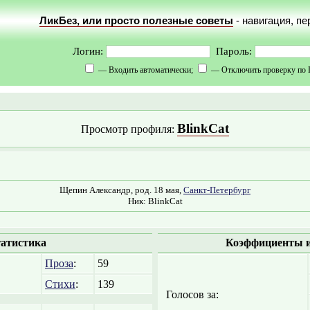
ЛикБез, или просто полезные советы
- навигация, п
Логин:
Пароль:
— Входить автоматически;
— Отключить проверку по 
BlinkCat
Просмотр профиля:
Щепин Александр, род. 18 мая,
Санкт-Петербург
Ник: BlinkCat
атистика
Коэффициенты и
Проза
:
59
Стихи
:
139
Голосов за: