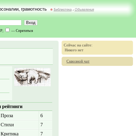
ерсоналии, грамотность
Библиотека
Объявления
//
IP;
— Спрятаться
Сейчас на сайте:
Никого нет
Сквозной чат
 рейтинги
Проза
6
Стихи
7
Критика
7