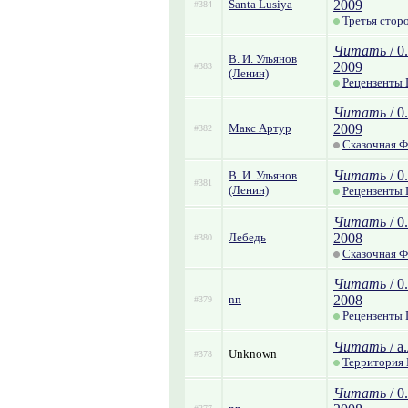
Santa Lusiya
2009
#384
Третья стор
Читать
/ 0
В. И. Ульянов
2009
#383
(Ленин)
Рецензенты
Читать
/ 0
Макс Артур
2009
#382
Сказочная Ф
Читать
/ 0
В. И. Ульянов
#381
(Ленин)
Рецензенты
Читать
/ 0
Лебедь
2008
#380
Сказочная Ф
Читать
/ 0
nn
2008
#379
Рецензенты 
Читать
/ а.
Unknown
#378
Территория
Читать
/ 0