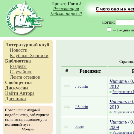
Привет,
Гость
!
Регистрация
С чего оно и к ч
Забыли пароль?
Логин:
— Входить ав
Литературный клуб
Новости
Клубные Хроники
Библиотека
Страниц
Разделы
#
Рецензент
Случайное
Лента отзывов
Читать
/ 0
Сообщества
J Sunrin
2012
#393
Дискуссии
Рецензенты 
Найти Автора
Дневники
Читать
/ 0
J Sunrin
2010
#392
Совершенномудрый ...
Рецензенты 
подобен отцу, заблудшего
сына возвращающему на
Читать
/ 0
истинный путь.
Andy
2009
#391
Мо-цзы
Рецензенты 