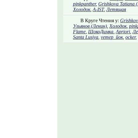
pinkpanther
,
Grishkova Tatiana 
Холодок
,
A-IST
,
Летящая
В Круге Чтения у:
Grishkov
Ульянов (Ленин)
,
Холодок
,
pink
Flame
,
ШокоДимка
,
Apriori
,
Л
Santa Lusiya
,
vетер_йок
,
ocker
,