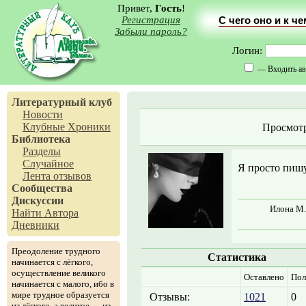
Привет,
Гость
!
Регистрация
С чего оно и к ч
Забыли пароль?
Логин:
— Входить ав
Литературный клуб
Новости
Клубные Хроники
Просмот
Библиотека
Разделы
Случайное
Я просто пишу
Лента отзывов
Сообщества
Дискуссии
Илона М.
Найти Автора
Дневники
Преодоление трудного
Статистика
начинается с лёгкого,
осуществление великого
Оставлено
Пол
начинается с малого, ибо в
мире трудное образуется
Отзывы:
1021
0
из лёгкого, а великое — из