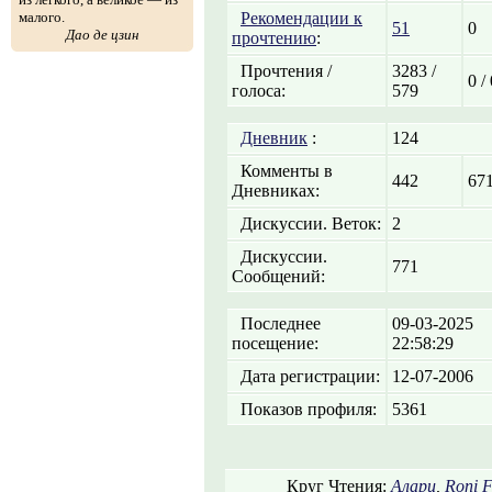
малого.
Рекомендации к
51
0
Дао де цзин
прочтению
:
Прочтения /
3283 /
0 /
голоса:
579
Дневник
:
124
Комменты в
442
67
Дневниках:
Дискуссии. Веток:
2
Дискуссии.
771
Сообщений:
Последнее
09-03-2025
посещение:
22:58:29
Дата регистрации:
12-07-2006
Показов профиля:
5361
Круг Чтения:
Алари
,
Roni 