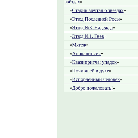
звёздах
»
«
Старик мечтал о звёздах
»
«
Этюд Последней Росы
»
«
Этюд №3. Надежда
»
«
Этюд №1. Гнев
»
«
Мятеж
»
«
Апокалипсис
»
«
Квазипритча: упадок
»
«
Почившей в духе
»
«
Испорченный человек
»
«
Добро пожаловать!
»