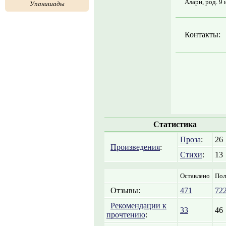
Алари, род. 9
Упанишады
Контакты:
Статистика
Проза
:
26
Произведения
:
Стихи
:
13
Оставлено
Пол
Отзывы:
471
72
Рекомендации к
33
46
прочтению
: