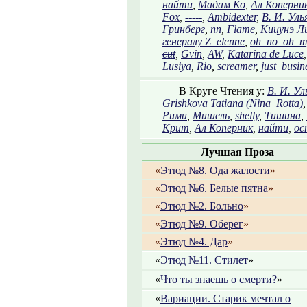
найти
,
Мадам Ко
,
Ал Коперни
Fox
,
-----
,
Ambidexter
,
В. И. Уль
Гринберг
,
nn
,
Flame
,
Кицунэ Л
генералу Z_elenne
,
oh_no_oh_m
cut
,
Gvin
,
AW
,
Katarina de Luce
Lusiya
,
Rio
,
screamer
,
just_busin
В Круге Чтения у:
В. И. Ул
Grishkova Tatiana (Nina_Rotta)
Рими
,
Мишель
,
shelly
,
Тишина
,
Крит
,
Ал Коперник
,
найти
,
ос
Лучшая Проза
«
Этюд №8. Ода жалости
»
«
Этюд №6. Белые пятна
»
«
Этюд №2. Больно
»
«
Этюд №9. Оберег
»
«
Этюд №4. Дар
»
«
Этюд №11. Стилет
»
«
Что ты знаешь о смерти?
»
«
Вариации. Старик мечтал о