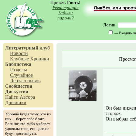
Привет,
Гость
!
Регистрация
ЛикБез, или прос
Забыли
пароль?
Логин:
— Входить ав
Литературный клуб
Новости
Клубные Хроники
Просмо
Библиотека
Разделы
Случайное
Лента отзывов
Сообщества
Дискуссии
Найти Автора
Дневники
Он был инжен
сторож.
Хорошо будет тому, кто из
Он выбрал себ
них ... берёт себе благо.
Если же кто-либо выберет
удовольствие, его цели не
будут достигнуты.