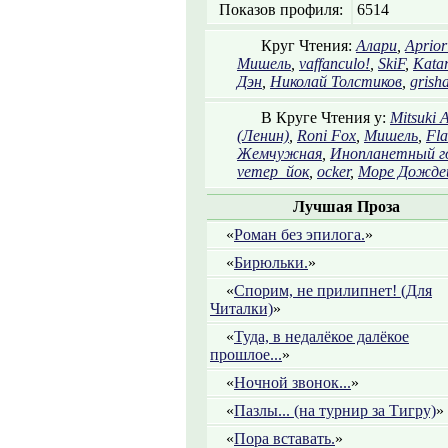
Показов профиля:
6514
Круг Чтения:
Алари
,
Aprior
Мишель
,
vaffanculo!
,
SkiF
,
Katar
Дэн
,
Николай Толстиков
,
grish
В Круге Чтения у:
Mitsuki A
(Ленин)
,
Roni Fox
,
Мишель
,
Fl
Жемчужная
,
Инопланетный г
vетер_йок
,
ocker
,
Море Дожде
Лучшая Проза
«
Роман без эпилога.
»
«
Бирюльки.
»
«
Спорим, не прилипнет! (Для
Читалки)
»
«
Туда, в недалёкое далёкое
прошлое...
»
«
Ночной звонок...
»
«
Пазлы... (на турнир за Тигру)
»
«
Пора вставать.
»