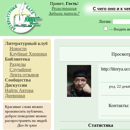
Привет,
Гость
!
Регистрация
С чего оно и к ч
Забыли пароль?
Логин:
— Входить ав
Литературный клуб
Новости
Клубные Хроники
Просмот
Библиотека
Разделы
http://litorya.uc
Случайное
Лента отзывов
Сообщества
Дискуссии
род. 22 дека
Найти Автора
Дневники
Контакты:
Красивые слова можно
произносить публично,
доброе поведение можно
распространять на людей.
Статистика
Дао де цзин