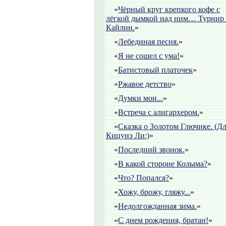
«
Чёрный круг крепкого кофе с
лёгкой дымкой над ним… Турнир 
Кайлин.
»
«
Лебединая песня.
»
«
Я не сошел с ума!
»
«
Батистовый платочек
»
«
Ржавое детство
»
«
Думки мои...
»
«
Встреча с алигархером.
»
«
Сказка о Золотом Глючике. (Д
Кицунэ Ли:)
»
«
Последний звонок.
»
«
В какой стороне Колыма?
»
«
Что? Попался?
»
«
Хожу, брожу, гляжу...
»
«
Недолгожданная зима.
»
«
С днем рождения, братан!
»