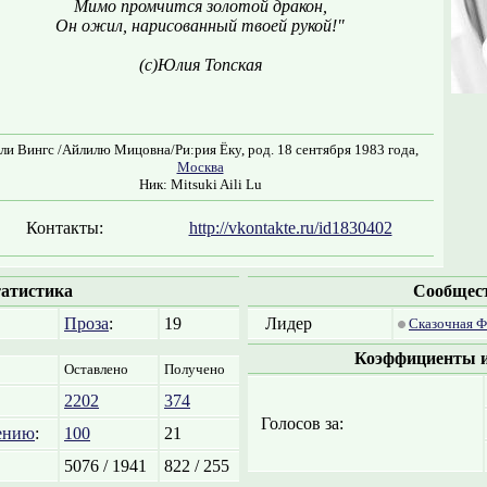
Мимо промчится золотой дракон,
Он ожил, нарисованный твоей рукой!"
(с)Юлия Топская
ли Вингс /Айлилю Мицовна/Ри:рия Ёку, род. 18 сентября 1983 года,
Москва
Ник: Mitsuki Aili Lu
Контакты:
http://vkontakte.ru/id1830402
атистика
Сообщес
Проза
:
19
Лидер
Сказочная Ф
Коэффициенты и
Оставлено
Получено
2202
374
Голосов за:
ению
:
100
21
5076 / 1941
822 / 255