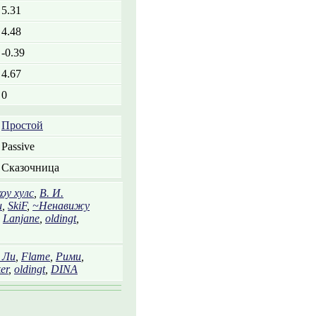
5.31
4.48
-0.39
4.67
0
Простой
Passive
Сказочница
оу хулс
,
В. И.
и
,
SkiF
,
~Ненавижу
,
Lanjane
,
oldingt
,
 Ли
,
Flame
,
Рими
,
er
,
oldingt
,
DINA