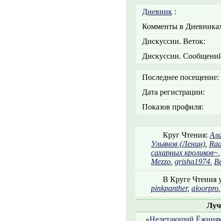
Дневник
:
Комменты в Дневниках
Дискуссии. Веток:
Дискуссии. Сообщений
Последнее посещение:
Дата регистрации:
Показов профиля:
Круг Чтения:
Ал
Ульянов (Ленин)
,
Rad
сахарных кроликов~
Mezzo
,
grisha1974
,
В
В Круге Чтения 
pinkpanther
,
aloorpro
Луч
«
Нелетающий Ёжиня