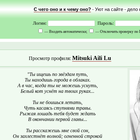
С чего оно и к чему оно?
- Уют на сайте - дело
Логин:
Пароль:
— Входить автоматически;
— Отключить проверку по 
Mitsuki Aili Lu
Просмотр профиля:
"Ты ищешь по звёздам путь,
Ты находишь города в облаках.
А в час, когда ты не можешь уснуть,
Белый кот уснёт на твоих руках...
Ты не боишься летать,
Чуть касаясь ступнями травы.
Рыжая лошадь тебя будет ждать
В окончании первой главы...
Ты расскажешь мне свой сон,
Он захлестнёт волной; огненной строкой