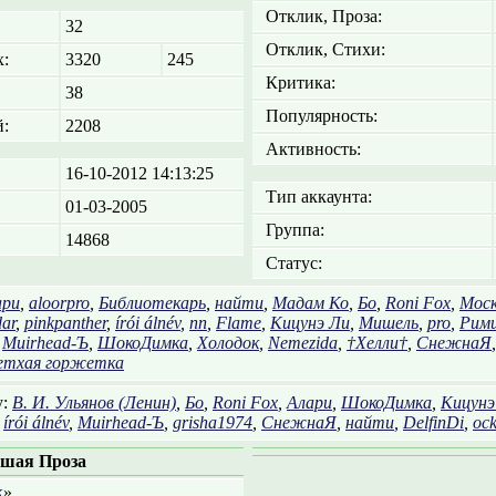
Отклик, Проза:
32
Отклик, Стихи:
:
3320
245
Критика:
38
Популярность:
:
2208
Активность:
16-10-2012 14:13:25
Тип аккаунта:
01-03-2005
Группа:
14868
Статус:
ари
,
aloorpro
,
Библиотекарь
,
найти
,
Мадам Ко
,
Бо
,
Roni Fox
,
Моск
ar
,
pinkpanther
,
írói álnév
,
nn
,
Flame
,
Кицунэ Ли
,
Мишель
,
pro
,
Рим
,
Muirhead-Ъ
,
ШокоДимка
,
Холодок
,
Nemezida
,
†Хелли†
,
СнежнаЯ
етхая горжетка
у:
В. И. Ульянов (Ленин)
,
Бо
,
Roni Fox
,
Алари
,
ШокоДимка
,
Кицунэ
,
írói álnév
,
Muirhead-Ъ
,
grisha1974
,
СнежнаЯ
,
найти
,
DelfinDi
,
ock
шая Проза
к
»