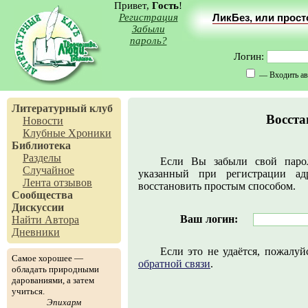
Привет,
Гость
!
Регистрация
ЛикБез, или прос
Забыли
пароль?
Логин:
— Входить ав
Литературный клуб
Восста
Новости
Клубные Хроники
Библиотека
Разделы
Если Вы забыли свой паро
Случайное
указанный при регистрации ад
Лента отзывов
восстановить простым способом.
Сообщества
Дискуссии
Ваш логин:
Найти Автора
Дневники
Если это не удаётся, пожалу
Самое хорошее —
обратной связи
.
обладать природными
дарованиями, а затем
учиться.
Эпихарм