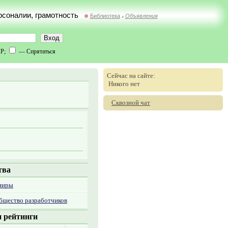
ерсоналии, грамотность
Библиотека
Объявления
//
IP;
— Спрятаться
Сейчас на сайте:
Никого нет
Сквозной чат
тва
ниры
бщество разработчиков
 рейтинги