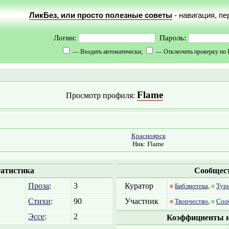
ЛикБез, или просто полезные советы
- навигация, п
Логин:
Пароль:
— Входить автоматически;
— Отключить проверку по 
Flame
Просмотр профиля:
Красноярск
Ник: Flame
атистика
Сообщес
Проза
:
3
Куратор
Библиотека
,
Тур
Стихи
:
90
Участник
Творчество
,
Соо
Эссе
:
2
Коэффициенты и