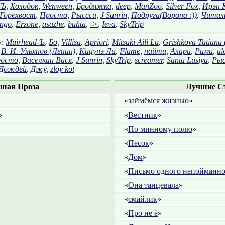
-Ъ
,
Холодок
,
Wenween
,
Бродяжка
,
deep
,
ManZoo
,
Silver Fox
,
Ирэн 
Горехвост
,
Просто
,
Рыссси
,
J Sunrin
,
Подруга(Ворона :))
,
Читал
ngo
,
Erzone
,
asazhe
,
buhta
,
->
,
Ieva
,
SkyTrip
у:
Muirhead-Ъ
,
Бо
,
Villisa
,
Apriori
,
Mitsuki Aili Lu
,
Grishkova Tatiana 
,
В. И. Ульянов (Ленин)
,
Кицунэ Ли
,
Flame
,
найти
,
Алари
,
Рими
,
al
осто
,
Васечкин Вася
,
J Sunrin
,
SkyTrip
,
screamer
,
Santa Lusiya
,
Рыс
 Дождей
,
Джу
,
zloy kot
шая Проза
Лучшие С
«
займёмся жизнью
»
»
«
Вестник
»
«
По минному полю
»
«
Песок
»
«
Дом
»
«
Письмо одного непойманно
«
Она танцевала
»
«
смайлик
»
«
Про не ё
»