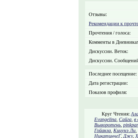
Отзывы:
Рекомендации к прочт
Прочтения / голоса:
Комменты в Дневниках
Дискуссии. Веток:
Дискуссии. Сообщений
Последнее посещение:
Дата регистрации:
Показов профиля:
Круг Чтения:
Ал
Evangelina
,
Сайга
,
в
Выворотень
,
pinkpan
Гойакла
,
Кицунэ Ли
,
НикатинчеГ
,
Джу
,
Х