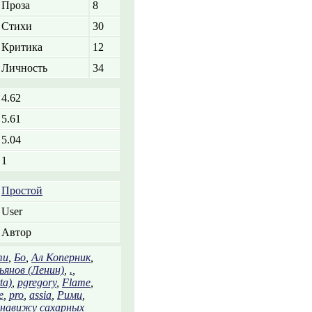
Проза
8
Стихи
30
Критика
12
Личность
34
4.62
5.61
5.04
1
Простой
User
Автор
ти
,
Бо
,
Ал Коперник
,
льянов (Ленин)
,
.
,
ta)
,
pgregory
,
Flame
,
e
,
pro
,
assia
,
Рими
,
навижу сахарных