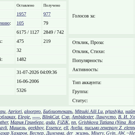
Оставлено
Получено
1957
977
Голосов за:
ению
:
105
79
6175 / 1127
2849 / 742
:
475
219
Отклик, Проза:
32
Отклик, Стихи:
:
1482
Популярность:
Активность:
31-07-2026 04:09:36
16-06-2006
Тип аккаунта:
5326
Группа:
Статус:
ари
,
Apriori
,
aloorpro
,
Библиотекарь
,
Mitsuki Aili Lu
,
p(tash)ka
,
най
 облаках
,
Elegie
,
-----
,
BlinkCat
,
Сэр
,
Ambidexter
,
Лангусто
,
В. И. У
ther
,
Мария Гринберг
,
asda
,
FiZiK
,
nn
,
Grishkova Tatiana (Nina_Rot
avli
,
Мишель
,
geekboy
,
Essence
,
ell
,
Avelia
,
письмо генералу Z_elenn
азар Хазаров
,
Веспер
,
Дилемма
,
der_жизнь
,
Misery
,
Gvin
,
AW
,
~Не