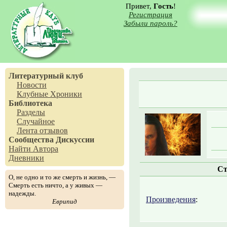
Привет,
Гость
!
Регистрация
Забыли пароль?
Литературный клуб
Новости
Клубные Хроники
Библиотека
Разделы
Случайное
Лента отзывов
Сообщества
Дискуссии
Найти Автора
Дневники
Ст
О, не одно и то же смерть и жизнь, —
Смерть есть ничто, а у живых —
надежды.
Произведения
:
Еврипид