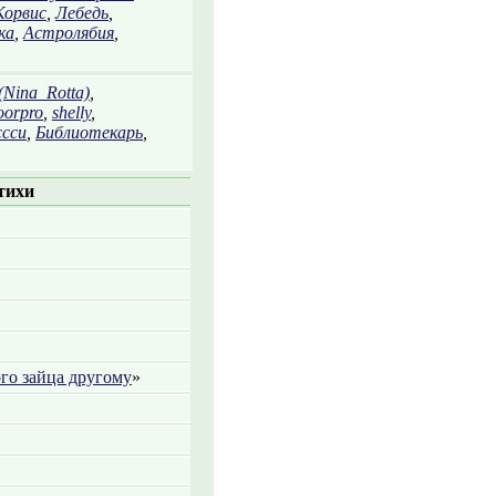
Корвис
,
Лебедь
,
ка
,
Астролябия
,
(Nina_Rotta)
,
oorpro
,
shelly
,
сси
,
Библиотекарь
,
тихи
го зайца другому
»