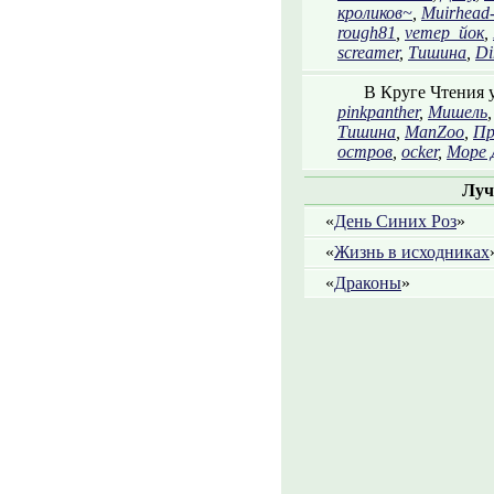
кроликов~
,
Muirhead
rough81
,
vетер_йок
,
screamer
,
Тишина
,
Di
В Круге Чтения 
pinkpanther
,
Мишель
Тишина
,
ManZoo
,
Пр
остров
,
ocker
,
Море
Луч
«
День Синих Роз
»
«
Жизнь в исходниках
«
Драконы
»