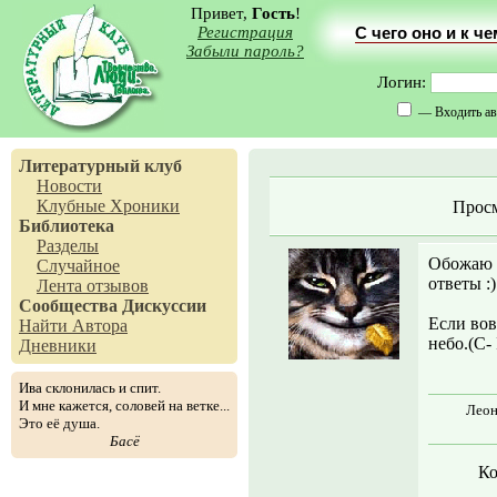
Привет,
Гость
!
Регистрация
С чего оно и к ч
Забыли пароль?
Логин:
— Входить ав
Литературный клуб
Новости
Клубные Хроники
Прос
Библиотека
Разделы
Обожаю з
Случайное
ответы :)
Лента отзывов
Сообщества
Дискуссии
Если вов
Найти Автора
небо.(С- 
Дневники
Ива склонилась и спит.
И мне кажется, соловей на ветке...
Леон
Это её душа.
Басё
Ко