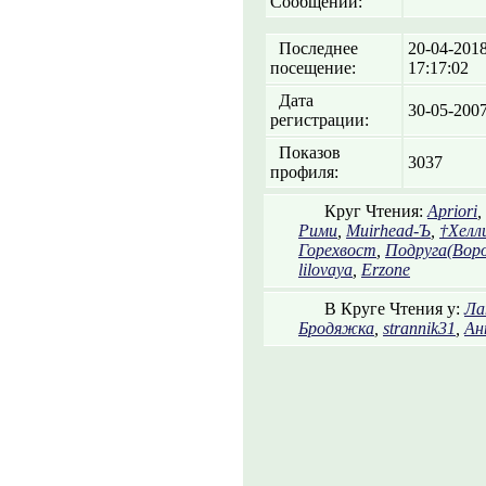
Сообщений:
Последнее
20-04-201
посещение:
17:17:02
Дата
30-05-200
регистрации:
Показов
3037
профиля:
Круг Чтения:
Apriori
,
Рими
,
Muirhead-Ъ
,
†Хелл
Горехвост
,
Подруга(Воро
lilovaya
,
Erzone
В Круге Чтения у:
Ла
Бродяжка
,
strannik31
,
Ан