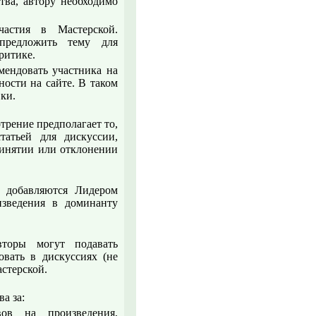
тва, автору необходимо
астия в Мастерской.
 предложить тему для
ритике.
мендовать участника на
ости на сайте. В таком
вки.
трение предполагает то,
татьей для дискуссии,
ринятии или отклонении
 добавляются Лидером
изведения в доминанту
вторы могут подавать
вовать в дискуссиях (не
астерской.
а за:
ов на произведения,