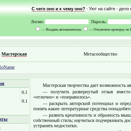
С чего оно и к чему оно?
- Уют на сайте - дело
Логин:
Пароль:
— Входить автоматически;
— Отключить проверку по 
Мастерская
Метасообщество
NoName
ия
Мастерская творчества дает возможность а
— получить развернутый отзыв вместо 
0.1
«отлично» и «понравилось».
0.1
— раскрыть авторский потенциал и опред
понять какие литературные средства понадобятс
— развить креативность и образность мыш
нты
собственный стиль; научиться подчеркивать до
устранять недостатки.
с