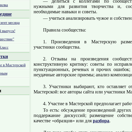
— делиться с коллегами по сообщест
пилка
нужными для развития творчества и, соот
необходимые навыки и советы.
едние
— учиться анализировать чужое и собствен
зент месяца
Правила сообщества:
 выпуск!
шествие"
1. Произведения в Мастерскую разме
участники сообщества.
Класс
етки
2. Отзывы на произведения сообщест
конструктивную критику: советы по исправл
ие в Мастерской
пунктуационных, речевых и прочих ошибок; 
тным
неудачные авторские приемы; анализ композици
3. Участники выбирают, кто оставляет 
и
Мастерской: все авторы сайта или участники Ма
4. Участие в Мастерской предполагает рабо
То есть: обсуждение произведений других
поддержание дискуссий; размещение собств
качестве «образцов» или для
разбора
.