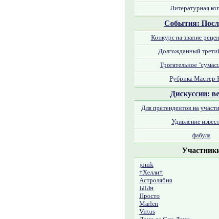
Литературная ко
События: Посл
Конкурс на звание рецен
Долгожданный третий
Трогательное "сумас
Рубрика Мастер-
Дискуссии: в
Для претендентов на участ
Удивление извес
фабула
Участник
jonik
†Хелли†
Астролябия
ЫЫн
Просто
Marlen
Virtus