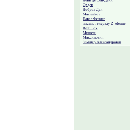
Дени де Сен-Дени
Орден
Добров Дэн
Maslenkov
Павел Феникс
письмо генералу Z_elenne
Roni Fox
Мишель
Максимович
Зьміцер Александровіч