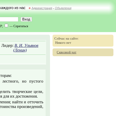
 каждого из нас
Администрация
Объявления
//
IP;
— Спрятаться
Сейчас на сайте:
Никого нет
Лидер:
В. И. Ульянов
(Ленин)
Сквозной чат
вторам:
лестного, но пустого
елить творческие цели,
я для их достижения.
ления; найти и отточить
стоинства произведений,