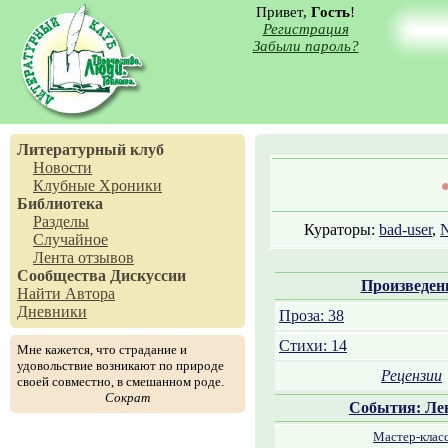
Привет,
Гость
!
Регистрация
Забыли пароль?
Литературный клуб
Новости
Клубные Хроники
Библиотека
Разделы
Кураторы:
bad-user
,
Случайное
Лента отзывов
Сообщества
Дискуссии
Произведен
Найти Автора
Дневники
Проза: 38
Стихи: 14
Мне кажется, что страдание и
удовольствие возникают по природе
Рецензии
своей совместно, в смешанном роде.
Сократ
События: Ле
Мастер-клас