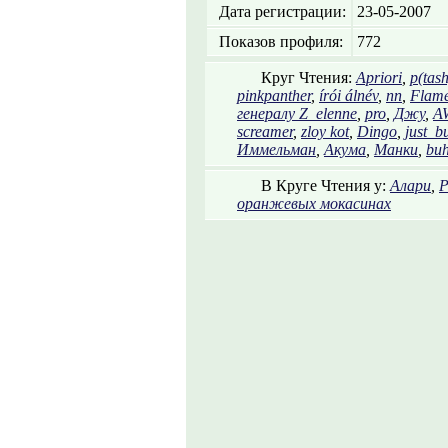
Дата регистрации:
23-05-2007
Показов профиля:
772
Круг Чтения:
Apriori
,
p(tas
pinkpanther
,
írói álnév
,
nn
,
Flam
генералу Z_elenne
,
pro
,
Джу
,
A
screamer
,
zloy kot
,
Dingo
,
just_b
Иммельман
,
Акума
,
Манки
,
buh
В Круге Чтения у:
Алари
,
Р
оранжевых мокасинах