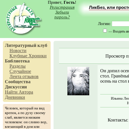
Привет,
Гость
!
Регистрация
ЛикБез, или прос
Забыли
пароль?
Логин:
— Входить ав
Литературный клуб
Новости
Клубные Хроники
Просмотр п
Библиотека
Разделы
Он допил осен
Случайное
стол. Гранёный
Лента отзывов
осень на стол 
Сообщества
Дискуссии
Найти Автора
Дневники
Ильина Люс
Н
Человек, который на вид
крепок, а по духу своему
слаб, является низким
Контакты:
человеком: он словно вор,
влезающий в дом или