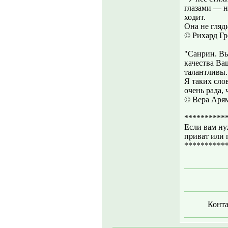
глазами — н
ходит.
Она не гляди
© Рихард Г
"Санрин. Вы
качества Ва
талантливы.
Я таких сло
очень рада, 
© Вера Аря
**********
Если вам ну
приват или
**********
Конта