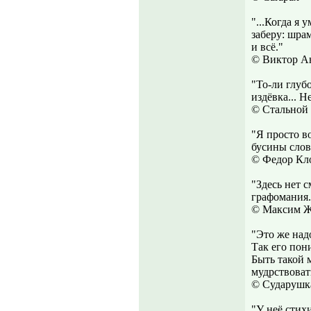
"...Когда я 
заберу: шрам
и всё."
© Виктор А
"То-ли глуб
издёвка... Н
© Стальной
"Я просто в
бусины слов
© Федор Кл
"Здесь нет 
графомания.
© Максим Ж
"Это же над
Так его пони
Быть такой 
мудрствоват
© Сударушк
"У неё стих