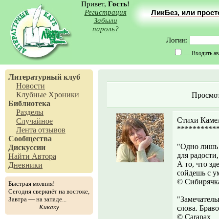
Привет,
Гость
!
Регистрация
ЛикБез, или прос
Забыли
пароль?
Логин:
— Входить ав
Литературный клуб
Новости
Клубные Хроники
Просмо
Библиотека
Разделы
Стихи Каме
Случайное
**********
Лента отзывов
Сообщества
"Одно лишь 
Дискуссии
для радости,
Найти Автора
А то, что зд
Дневники
сойдешь с у
© Сибирячк
Быстрая молния!
Сегодня сверкнёт на востоке,
"Замечатель
Завтра — на западе...
Кикаку
слова. Браво
© Carapax