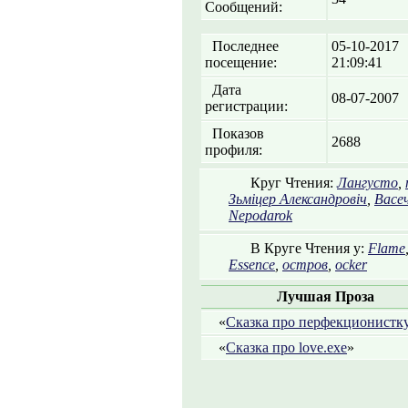
Сообщений:
Последнее
05-10-2017
посещение:
21:09:41
Дата
08-07-2007
регистрации:
Показов
2688
профиля:
Круг Чтения:
Лангусто
,
Зьміцер Александровіч
,
Васе
Nepodarok
В Круге Чтения у:
Flame
Essence
,
остров
,
ocker
Лучшая Проза
«
Сказка про перфекционистк
«
Сказка про love.exe
»