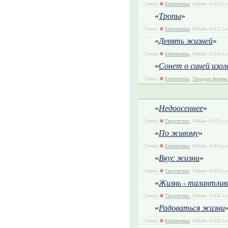
Стихи,
Библиотека
, Объём: 0.023 а.
«
Тропы
»
Стихи,
Библиотека
, Объём: 0.021 а.
«
Девять жизней
»
Стихи,
Библиотека
, Объём: 0.034 а.
«
Сонет о синей изо
Стихи,
Библиотека
,
Твердые формы:
«
Недоосеннее
»
Стихи,
Творчество
, Объём: 0.023 а.
«
По живому
»
Стихи,
Библиотека
, Объём: 0.024 а.
«
Вкус жизни
»
Стихи,
Творчество
, Объём: 0.023 а.
«
Жизнь - талантлив
Стихи,
Творчество
, Объём: 0.035 а.
«
Радоваться жизни
Стихи,
Библиотека
, Объём: 0.031 а.