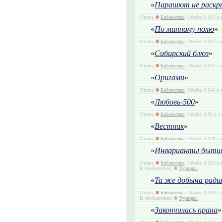
«
Парашют не раскр
Стихи,
Библиотека
, Объём: 0.023 а.
«
По минному полю
»
Стихи,
Библиотека
, Объём: 0.037 а.
«
Сибирский блюз
»
Стихи,
Библиотека
, Объём: 0.031 а.
«
Оригами
»
Стихи,
Библиотека
, Объём: 0.046 а.
«
Любовь-500
»
Стихи,
Библиотека
, Объём: 0.03 а.л
«
Вестник
»
Стихи,
Библиотека
, Объём: 0.026 а.
«
Инварианты быти
Стихи,
Библиотека
, Объём: 0.024 а.
В сообществах:
Турниры
«
Та же добыча ради
Стихи,
Библиотека
, Объём: 0.034 а.
В сообществах:
Турниры
«
Закончилась прана
»