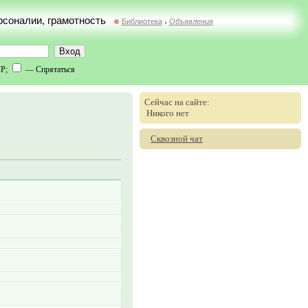
ерсоналии, грамотность
Библиотека
Объявления
//
IP;
— Спрятаться
Сейчас на сайте:
Никого нет
Сквозной чат