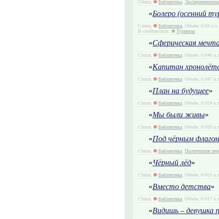
Стихи,
Библиотека
,
Эксперименталь
«
Болеро (осенний ту
Стихи,
Библиотека
, Объём: 0.04 а.л
В сообществах:
Турниры
«
Сферическая мечта
Стихи,
Библиотека
, Объём: 0.046 а.
«
Капитан хронолёт
Стихи,
Библиотека
, Объём: 0.047 а.
«
План на будущее
»
Стихи,
Библиотека
, Объём: 0.024 а.
«
Мы были живы
»
Стихи,
Библиотека
, Объём: 0.039 а.
«
Под чёрным флагом 
Стихи,
Библиотека
,
Поэтические пе
«
Чёрный лёд
»
Стихи,
Библиотека
, Объём: 0.023 а.
«
Вместо детства
»
Стихи,
Библиотека
, Объём: 0.017 а.
«
Видишь – девушка 