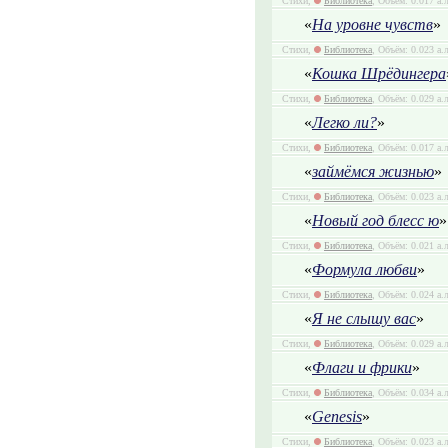
Стихи,
Библиотека
, Объём: 0.017 а.
«
На уровне чувств
»
Стихи,
Библиотека
, Объём: 0.023 а.
«
Кошка Шрёдингера
Стихи,
Библиотека
, Объём: 0.029 а.
«
Легко ли?
»
Стихи,
Библиотека
, Объём: 0.017 а.
«
займёмся жизнью
»
Стихи,
Библиотека
, Объём: 0.023 а.
«
Новый год блесс ю
»
Стихи,
Библиотека
, Объём: 0.021 а.
«
Формула любви
»
Стихи,
Библиотека
, Объём: 0.024 а.
«
Я не слышу вас
»
Стихи,
Библиотека
, Объём: 0.029 а.
«
Флаги и фрики
»
Стихи,
Библиотека
, Объём: 0.034 а.
«
Genesis
»
Стихи,
Библиотека
, Объём: 0.023 а.