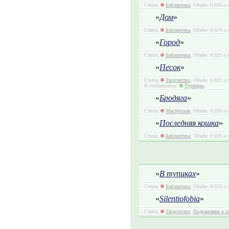
Стихи,
Библиотека
, Объём: 0.034 а.
«
Дом
»
Стихи,
Библиотека
, Объём: 0.024 а.
«
Город
»
Стихи,
Библиотека
, Объём: 0.023 а.
«
Песок
»
Стихи,
Творчество
, Объём: 0.021 а.
В сообществах:
Турниры
,
«
Бродяга
»
Стихи,
Мастерская
, Объём: 0.036 а.
«
Последняя кошка
»
Стихи,
Библиотека
, Объём: 0.026 а.
«
В тупиках
»
Стихи,
Библиотека
, Объём: 0.023 а.
«
Silentiofobia
»
Стихи,
Творчество
,
Подражания и п