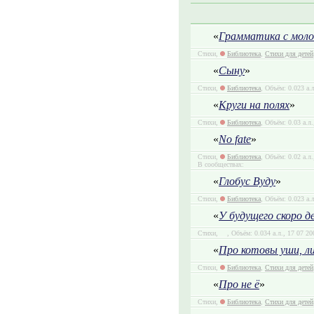
«
Грамматика с мол
Стихи,
Библиотека
,
Стихи для детей
«
Сыну
»
Стихи,
Библиотека
, Объём: 0.023 а.
«
Круги на полях
»
Стихи,
Библиотека
, Объём: 0.03 а.л
«
No fate
»
Стихи,
Библиотека
, Объём: 0.02 а.л
В сообществах:
«
Глобус Вуду
»
Стихи,
Библиотека
, Объём: 0.023 а.
«
У будущего скоро д
Стихи,
, Объём: 0.034 а.л., 17 07 2
«
Про котовы уши, ли
Стихи,
Библиотека
,
Стихи для детей
«
Про не ё
»
Стихи,
Библиотека
,
Стихи для детей