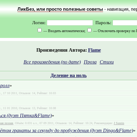
ЛикБез, или просто полезные советы
- навигация, п
Логин:
Пароль:
— Входить автоматически;
— Отключить проверку по 
Произведения Автора:
Flame
Все произведения (по дате)
Проза
Стихи
Деление на ноль
-ролл
»
л., 17 10 2011, Отзывов: 14, Рейтинг: 10.03
л., 11 01 2010, Отзывов: 13, Рейтинг: 10.08
ься (дуэт Пятка&Flame)
»
ная поэзия
, Объём: 0.031 а.л., 07 09 2011, Отзывов: 14, Рейтинг: 10.24, Рекомендации:
J Sunrin
лётом гранаты за секунду до пробуждения (дуэт Dingo&Flame)
»