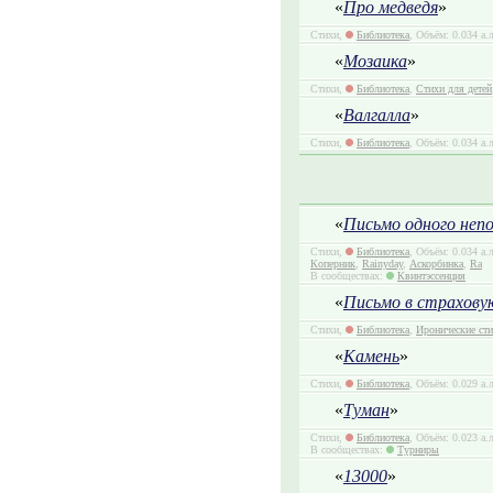
«
Про медведя
»
Стихи,
Библиотека
, Объём: 0.034 а.
«
Мозаика
»
Стихи,
Библиотека
,
Стихи для детей
«
Валгалла
»
Стихи,
Библиотека
, Объём: 0.034 а.
«
Письмо одного непо
Стихи,
Библиотека
, Объём: 0.034 а.
Коперник
,
Rainyday
,
Аскорбинка
,
Ra
В сообществах:
Квинтэссенция
«
Письмо в страхову
Стихи,
Библиотека
,
Иронические ст
«
Камень
»
Стихи,
Библиотека
, Объём: 0.029 а.
«
Туман
»
Стихи,
Библиотека
, Объём: 0.023 а.
В сообществах:
Турниры
«
13000
»