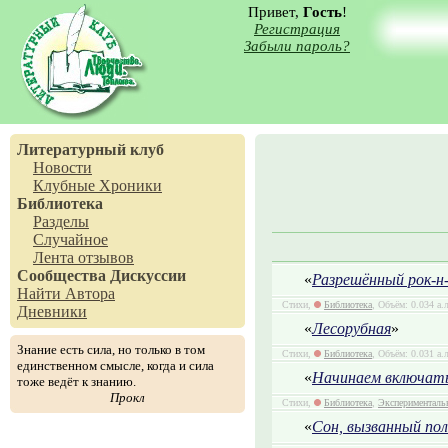
Привет,
Гость
!
Регистрация
Забыли пароль?
Литературный клуб
Новости
Клубные Хроники
Библиотека
Разделы
Случайное
Лента отзывов
Сообщества
Дискуссии
«
Разрешённый рок-н
Найти Автора
Стихи,
Библиотека
, Объём: 0.034 а.
Дневники
«
Лесорубная
»
Знание есть сила, но только в том
Стихи,
Библиотека
, Объём: 0.031 а.
единственном смысле, когда и сила
«
Начинаем включат
тоже ведёт к знанию.
Прокл
Стихи,
Библиотека
,
Эксперименталь
«
Сон, вызванный по