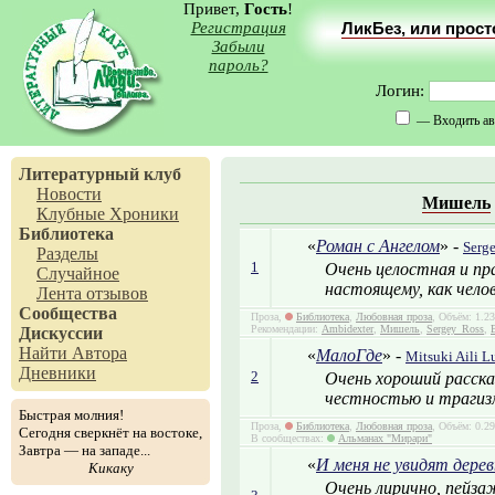
Привет,
Гость
!
Регистрация
ЛикБез, или прос
Забыли
пароль?
Логин:
— Входить ав
Литературный клуб
Новости
Мишель
Клубные Хроники
Библиотека
«
Роман с Ангелом
» -
Serg
Разделы
1
Очень целостная и пр
Случайное
настоящему, как челов
Лента отзывов
Сообщества
Проза,
Библиотека
,
Любовная проза
, Объём: 1.2
Рекомендации:
Ambidexter
,
Мишель
,
Sergey_Ross
,
Дискуссии
Найти Автора
«
МалоГде
» -
Mitsuki Aili L
Дневники
2
Очень хороший расска
честностью и трагизм
Быстрая молния!
Проза,
Библиотека
,
Любовная проза
, Объём: 0.2
Сегодня сверкнёт на востоке,
В сообществах:
Альманах "Мирари"
Завтра — на западе...
«
И меня не увидят дерев
Кикаку
Очень лирично, пейза