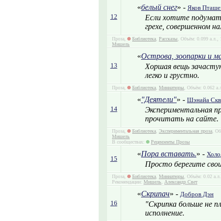
«
белый снег
» -
Яков Пташе
12
Если хотите подумать
грехе, совершенном н
Проза,
Библиотека
,
Рассказы
, Объём: 0.099 а.л.
Мишель
«
Острова, зоопарки и м
13
Хоршая вещь зачастую
легко и грустно.
Проза,
Библиотека
,
Миниатюры
, Объём: 0.062 а.
«
"Деятели"
» -
Шэнайа Ск
14
Экспериментальная пр
прочитать на сайте.
Проза,
Библиотека
,
Экспериментальная проза
, Об
Мишель
В сообществах:
Рецензенты Прозы
«
Пора вставать.
» -
Холо
15
Просто берегите свои
Проза,
Библиотека
,
Миниатюры
, Объём: 0.02 а.л
Рекомендации:
Мишель
,
Александр Свет
«
Скрипач
» -
Добров Дэн
16
"Скрипка больше не пл
исполнение.