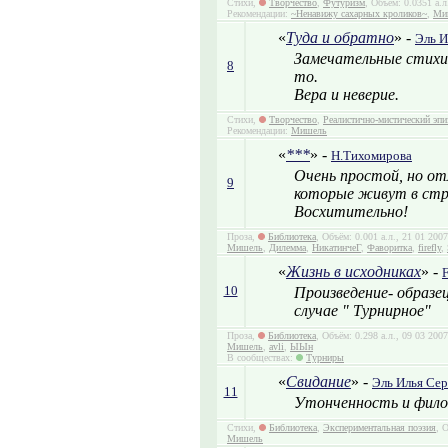
Стихи,
Творчество
,
Футуризм
, Объём: 0.0351 а.
Рекомендации:
~Ненавижу сахарных кроликов~
,
Ми
«
Туда и обратно
» -
Эль И
Замечательные стихи!
8
то.
Вера и неверие.
Стихи,
Творчество
,
Реалистично-мистический эпи
Рекомендации:
Мишель
«
***
» -
Н.Тихомирова
Очень простой, но отл
9
которые живут в стр
Восхитительно!
Проза,
Библиотека
, Объём: 0.001 а.л., 21 01 20
Мишель
,
Дилемма
,
НикатинчеГ
,
Фаворитка
,
firefly
,
«
Жизнь в исходниках
» -
10
Произведение- образец
случае " Турнирное"
Проза,
Библиотека
, Объём: 0.298 а.л., 09 03 20
Мишель
,
avli
,
ЫЫн
В сообществах:
Турниры
«
Свидание
» -
Эль Илья Сер
11
Утонченность и фило
Стихи,
Библиотека
,
Экспериментальная поэзия
, 
Мишель