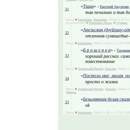
«
Тиша
» -
Евгений Акуленко
31
так печально и так б
Проза,
Библиотека
,
Фантастика
, Объём: 0.227 а.л
В сообществах:
Рецензенты Прозы
,
Турниры
«
Апельсвин (дзуйхицу-од
32
отличная сумашедше- 
Проза,
Библиотека
, Объём: 3.924 а.л., 11 03 200
«
Б р о ш е н к а
» -
Таежни
33
хороший рассказ. сам
повествование
Проза,
Український Простір
,
Рассказы
, Объём: 0
«
Постели мне, милая, п
34
просто о жизни
Проза,
Український Простір
,
Рассказы
, Объём: 0
Мишель
«
Безымянная белая сказк
35
ok
Проза,
Библиотека
, Объём: 0.706 а.л., 07 02 201