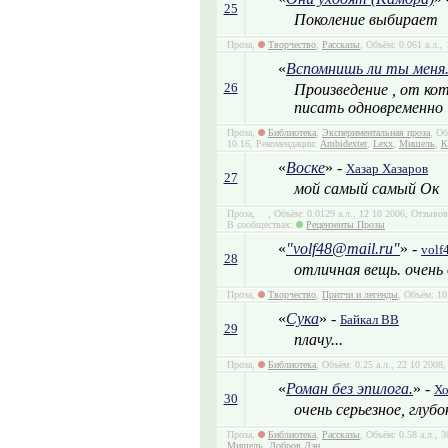
25
Поколение выбирает
Проза,
Творчество
,
Рассказы
, Объём: 0.061 а.л.,
«
Вспомнишь ли ты меня.
26
Произведение , от кот
писать одновременно
Проза,
Библиотека
,
Экспериментальная проза
, Об
10.16, Рекомендации:
Ambidexter
,
Lexx
,
Мишель
,
К
«
Воске
» -
Хазар Хазаров
27
мой самый самый Ок
Проза,
, Объём: 0.0129 а.л., 12 10 2006, Отзывов
В сообществах:
Рецензенты Прозы
«
"volf48@mail.ru"
» -
volf
28
отличная вещь. очень 
Проза,
Творчество
,
Притчи и легенды
, Объём: 10
«
Сука
» -
Байкал ВВ
29
плачу...
Проза,
Библиотека
, Объём: 0.25 а.л., 22 10 2008
«
Роман без эпилога.
» -
Хо
30
очень серьезное, глубо
Проза,
Библиотека
,
Рассказы
, Объём: 0.58 а.л., 
Мишель
,
Добров Дэн