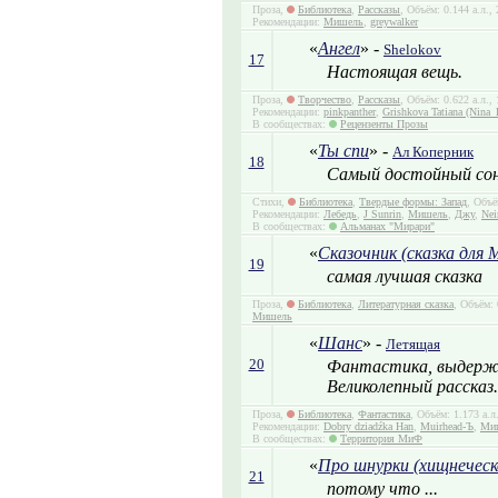
Проза,
Библиотека
,
Рассказы
, Объём: 0.144 а.л.,
Рекомендации:
Мишель
,
greywalker
«
Ангел
» -
Shelokov
17
Настоящая вещь.
Проза,
Творчество
,
Рассказы
, Объём: 0.622 а.л.,
Рекомендации:
pinkpanther
,
Grishkova Tatiana (Nina_
В сообществах:
Рецензенты Прозы
«
Ты спи
» -
Ал Коперник
18
Самый достойный сон
Стихи,
Библиотека
,
Твердые формы: Запад
, Объё
Рекомендации:
Лебедь
,
J Sunrin
,
Мишель
,
Джу
,
Nei
В сообществах:
Альманах "Мирари"
«
Сказочник (сказка для 
19
самая лучшая сказка
Проза,
Библиотека
,
Литературная сказка
, Объём: 
Мишель
«
Шанс
» -
Летящая
20
Фантастика, выдержа
Великолепный рассказ.
Проза,
Библиотека
,
Фантастика
, Объём: 1.173 а.л
Рекомендации:
Dobry dziadźka Han
,
Muirhead-Ъ
,
Ми
В сообществах:
Территория МиФ
«
Про шнурки (хищнеческ
21
потому что ...