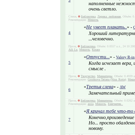
3
наполненные нежност
очень светло.
Стихи,
Библиотека
,
Лирика: любовная
, Объём: 0
Рекомендации:
Мишель
«
Не умеет плакать..
» -
4
Хороший литературны
...человечно.
Проза,
Библиотека
, Объём: 0.0557 а.л., 24 10 2
Aili Lu
,
Мишель
,
Kinara
«
Отпусти...
» -
Valery R-in
5
Когда исчезает вера, 
смысле .
Проза,
Творчество
,
Миниатюры
, Объём: 0.4939 а
Рекомендации:
Grishkova Tatiana (Nina_Rotta)
,
Мише
«
Третья слева
» -
AW
6
Замечательный приме
Проза,
Библиотека
,
Миниатюры
, Объём: 0.0262 а
Рекомендации:
assia
,
Мишель
,
Енигматик..
«
Я кричал тебе что-то
Конечно,произведение
7
Но... просто обалден
новому.