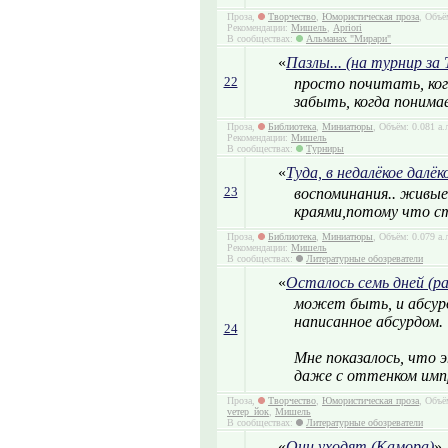
Проза,
Творчество
,
Юмористическая проза
, Объё
Рекомендации:
Мишель
,
Apriori
В сообществах:
Альманах "Мирари"
«
Пазлы... (на турнир за 
22
просто почитать, когд
забыть, когда понимае
Проза,
Библиотека
,
Миниатюры
, Объём: 0.081 а.
Рекомендации:
Мишель
В сообществах:
Турниры
«
Туда, в недалёкое далёк
23
воспоминания.. живые
краями,потому что ст
Проза,
Библиотека
,
Миниатюры
, Объём: 0.079 а.
Рекомендации:
Мишель
В сообществах:
Литературные обозреватели
«
Осталось семь дней (р
может быть, и абсурд
написанное абсурдом.
24
Мне показалось, что 
даже с оттенком имп
Проза,
Творчество
,
Юмористическая проза
, Объё
vетер_йок
,
Мишель
В сообществах:
Литературные обозреватели
«
Они уходят (Камора)
» 