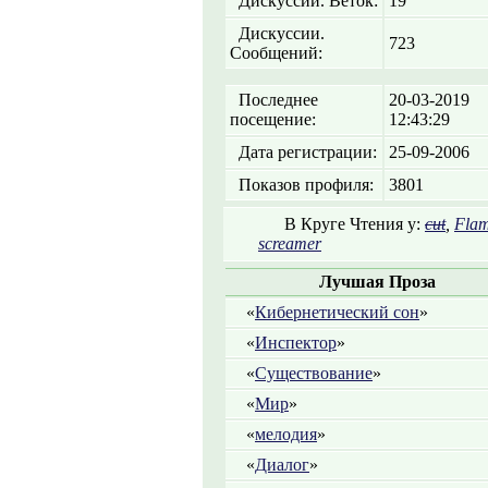
Дискуссии. Веток:
19
Дискуссии.
723
Сообщений:
Последнее
20-03-2019
посещение:
12:43:29
Дата регистрации:
25-09-2006
Показов профиля:
3801
В Круге Чтения у:
cut
,
Fla
screamer
Лучшая Проза
«
Кибернетический сон
»
«
Инспектор
»
«
Существование
»
«
Мир
»
«
мелодия
»
«
Диалог
»