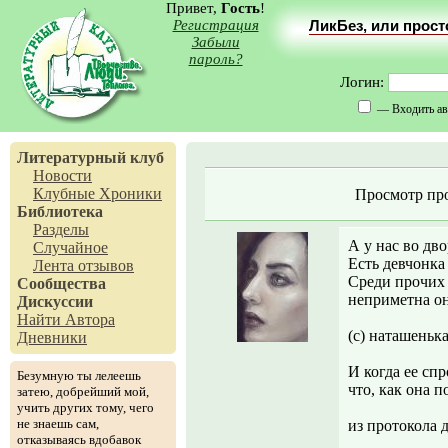
Привет,
Гость
!
Регистрация
ЛикБез, или прос
Забыли
пароль?
Логин:
— Входить ав
Литературный клуб
Новости
Клубные Хроники
Просмотр пр
Библиотека
Разделы
А у нас во дво
Случайное
Есть девчонка
Лента отзывов
Среди прочих
Сообщества
неприметна он
Дискуссии
Найти Автора
(с) наташеньк
Дневники
И когда ее спр
Безумную ты лелеешь
что, как она п
затею, добрейший мой,
учить других тому, чего
не знаешь сам,
из протокола 
отказываясь вдобавок