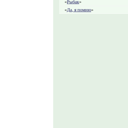
«
Рыбак
»
«
Да, я помню
»