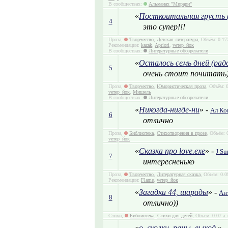
В сообществах:
Альманах "Мирари"
«
Посткоитальная грусть (
4
это супер!!!
Проза,
Творчество
,
Детская литература
, Объём: 0.17
Рекомендации:
kazak
,
Apriori
,
vетер_йок
В сообществах:
Литературные обозреватели
«
Осталось семь дней (рад
5
очень стоит почитать)
Проза,
Творчество
,
Юмористическая проза
, Объём: 
vетер_йок
,
Мишель
В сообществах:
Литературные обозреватели
«
Никогда-нигде-ни
» -
Ал Ко
6
отлично
Проза,
Библиотека
,
Стихотворения в прозе
, Объём: 
vетер_йок
«
Сказка про love.exe
» -
J Su
7
интересненько
Проза,
Творчество
,
Литературная сказка
, Объём: 0.0
Рекомендации:
Flame
,
vетер_йок
«
Загадки 44, шарады
» -
Ан
8
отлично))
Стихи,
Библиотека
,
Стихи для детей
, Объём: 0.07 а.
«
о_сколки. раны. выход.
» 