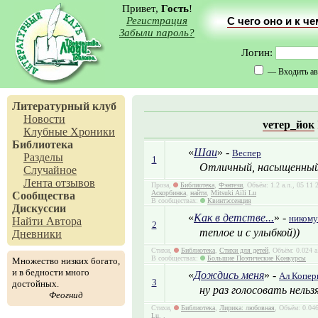
Привет,
Гость
!
Регистрация
С чего оно и к ч
Забыли пароль?
Логин:
— Входить ав
Литературный клуб
Новости
vетер_йок
Клубные Хроники
Библиотека
«
Шаи
» -
Веспер
Разделы
1
Отличный, насыщенный 
Случайное
Лента отзывов
Проза,
Библиотека
,
Фэнтези
, Объём: 1.2 а.л., 05 11
Аскорбинка
,
найти
,
Mitsuki Aili Lu
Сообщества
В сообществах:
Квинтэссенция
Дискуссии
«
Как в детстве...
» -
никому
Найти Автора
2
теплое и с улыбкой))
Дневники
Стихи,
Библиотека
,
Стихи для детей
, Объём: 0.024 
В сообществах:
Большие Поэтические Конкурсы
Множество низких богато,
и в бедности много
«
Дождись меня
» -
Ал Копер
3
достойных.
ну раз голосовать нельзя
Феогнид
Стихи,
Библиотека
,
Лирика: любовная
, Объём: 0.046
Lu
,
.