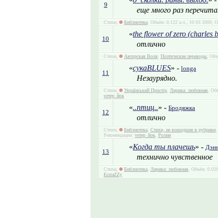
9
еще много раз перечит
Стихи,
Библиотека
, Объём: 0.122 а.л., 10 03 2009, 
«
the flower of zero (charles
10
отлично
Стихи,
Авторская Воля
,
Поэтические переводы
, Объ
«
сукаBLUES
» -
longa
11
Незаурядно.
Стихи,
Український Простір
,
Лирика: любовная
, Об
vетер_йок
«
..птиц..
» -
Бродяжка
12
отлично
Стихи,
Библиотека
,
Стихи, не вошедшие в рубрики
,
Рекомендации:
vетер_йок
,
Ролин
«
Когда ты плачешь
» -
Дэн
13
технично чувственное
Стихи,
Библиотека
,
Лирика: любовная
, Объём: 0.02
EcstaZZy