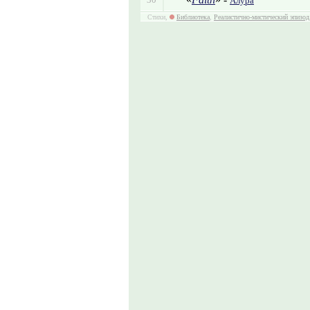
Алура
Стихи,
Библиотека
,
Реалистично-мистический эпизод