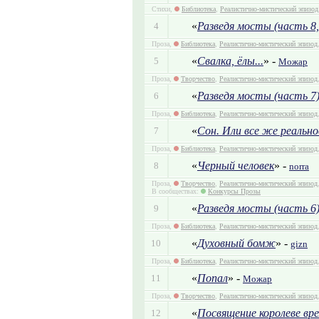
Стихи,
Библиотека
,
Реалистично-мистический эпизод
«
Разведя мосты (часть 8
4
Проза,
Библиотека
,
Реалистично-мистический эпизод
«
Свалка, ёлы...
» -
5
Можар
Проза,
Творчество
,
Реалистично-мистический эпизод
«
Разведя мосты (часть 7
6
Проза,
Библиотека
,
Реалистично-мистический эпизод
«
Сон. Или все же реально
7
Проза,
Библиотека
,
Реалистично-мистический эпизод
«
Черный человек
» -
8
norra
Проза,
Творчество
,
Реалистично-мистический эпизод
В сообществах:
Конкурсы Прозы
«
Разведя мосты (часть 6
9
Проза,
Библиотека
,
Реалистично-мистический эпизод
«
Духовный бомж
» -
10
gizn
Проза,
Библиотека
,
Реалистично-мистический эпизод
«
Попал
» -
11
Можар
Проза,
Творчество
,
Реалистично-мистический эпизод
«
Посвящение королеве вр
12