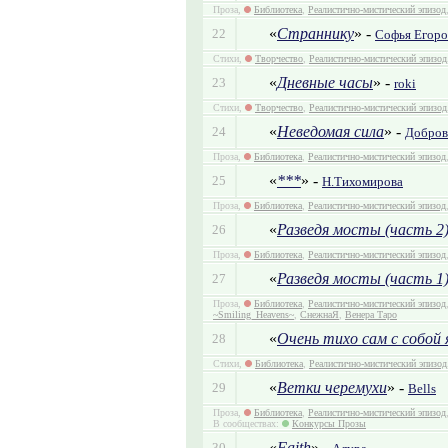
Проза,
Библиотека
,
Реалистично-мистический эпизод
«
Страннику
» -
22
Софья Егоро
Стихи,
Творчество
,
Реалистично-мистический эпизод
«
Дневные часы
» -
23
roki
Стихи,
Творчество
,
Реалистично-мистический эпизод
«
Неведомая сила
» -
24
Добров
Проза,
Библиотека
,
Реалистично-мистический эпизод
«
***
» -
25
Н.Тихомирова
Проза,
Библиотека
,
Реалистично-мистический эпизод
«
Разведя мосты (часть 2
26
Проза,
Библиотека
,
Реалистично-мистический эпизод
«
Разведя мосты (часть 1
27
Проза,
Библиотека
,
Реалистично-мистический эпизод
~Smiling_Heavens~
,
СнежнаЯ
,
Венера Таро
«
Очень тихо сам с собой я
28
Стихи,
Библиотека
,
Реалистично-мистический эпизод
«
Ветки черемухи
» -
29
Bells
Проза,
Библиотека
,
Реалистично-мистический эпизод
В сообществах:
Конкурсы Прозы
«
Faith
» -
30