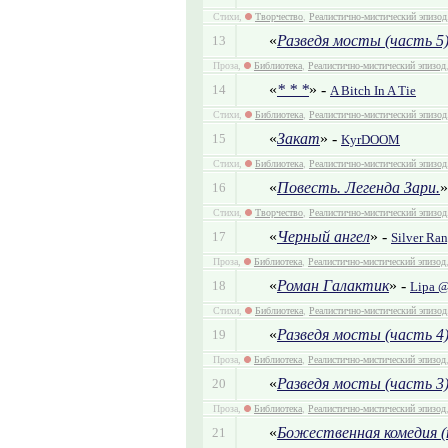
Стихи,
Творчество
,
Реалистично-мистический эпизод
«
Разведя мосты (часть 5
13
Проза,
Библиотека
,
Реалистично-мистический эпизод
«
* * *
» -
14
A Bitch In A Tie
Стихи,
Библиотека
,
Реалистично-мистический эпизод
«
Закат
» -
15
KyrDOOM
Стихи,
Библиотека
,
Реалистично-мистический эпизод
«
Повесть. Легенда Зари.
»
16
Стихи,
Творчество
,
Реалистично-мистический эпизод
«
Черный ангел
» -
17
Silver Ran
Проза,
Библиотека
,
Реалистично-мистический эпизод
«
Роман Галактик
» -
18
Lipa 
Стихи,
Библиотека
,
Реалистично-мистический эпизод
«
Разведя мосты (часть 4
19
Проза,
Библиотека
,
Реалистично-мистический эпизод
«
Разведя мосты (часть 3
20
Проза,
Библиотека
,
Реалистично-мистический эпизод
«
Божественная комедия (
21