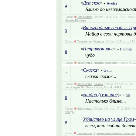
«
Детское
» -
Avelia
4
Близко до невозможнос
Стихи,
Библиотека
, Объём: 0.0237 а.л., 23 11 2006
Наташа Пятрова
«
Виноградные гроздья. Пр
5
Майор в свои чертовы 
Проза,
Творчество
,
Фэнтези
, Объём: 0.252 а.л., 24
«
Непривязчивое
» -
Веспер
6
чудо
Стихи,
Творчество
,
Лирика: любовная
, Объём: 0.02
«
Сказка
» -
Gvin
7
сказка сказок...
Стихи,
Творчество
,
Сказка
, Объём: 0.1248 а.л., 04
pro
,
Кицунэ Ли
,
Santa Lusiya
,
Mitsuki Aili Lu
«
хандра (сезонное)
» -
nn
8
Настолько близко...
Стихи,
Библиотека
, Объём: 0.04 а.л., 07 12 2006, 
Лебедь
«
Убийство на улице Гром
»
9
всем, кто любит детек
Проза,
Творчество
,
Хроника невозможных событий
,