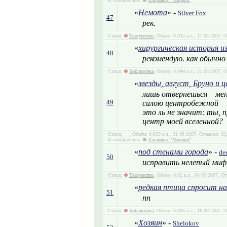
В сообществах:
Альманах "Мирари"
«
Немота
» -
Silver Fox
47
рек.
Стихи,
Творчество
, Объём: 0.042 а.л., 17 08 2007, 
«
хирургическая история и
48
рекомендую. как обычно
Стихи,
Библиотека
, Объём: 0.044 а.л., 21 08 2007, 
«
звезды, август, Бруно и
лишь отвернешься – ме
49
силою центробежной
это ль не значит: ты, 
центр моей вселенной?
Стихи,
, Объём: 0.059 а.л., 31 08 2007, Отзывов: 3
В сообществах:
Альманах "Мирари"
«
под стенами города
» -
de
50
исправить нелепый миф,
Стихи,
Творчество
, Объём: 0.02 а.л., 08 09 2007, О
«
редкая птица спросит на
51
nn
Стихи,
Библиотека
, Объём: 0.045 а.л., 16 09 2007, 
«
Хозяин
» -
Shelokov