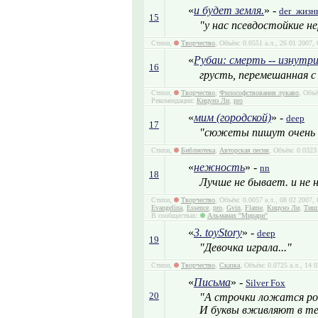
«
и будет земля.
» -
der_жизн
15
"у нас псевдостойкие н
Стихи,
Творчество
, Объём: 0.0551 а.л., 26 01 2007
«
Рубаи: смерть -- изнутр
16
грусть, перемешанная 
Стихи,
Творчество
,
Философствования лукаво
, Объё
Рекомендации:
Кицунэ Ли
,
pro
«
мим (городской)
» -
deep
17
"сюжеты пишут очень с
Стихи,
Библиотека
,
Авторская песня
, Объём: 0.0323
«
нежность
» -
nn
18
Лучше не бывает. и не 
Стихи,
Творчество
, Объём: 0.0057 а.л., 08 02 2007
Evangelina
,
Essence
,
pro
,
Gvin
,
Flame
,
Кицунэ Ли
,
Тиш
В сообществах:
Альманах "Мирари"
«
3. toyStory
» -
deep
19
"Девочка играла..."
Стихи,
Творчество
,
Сказка
, Объём: 0.0725 а.л., 14
«
Письма
» -
Silver Fox
20
"А строчки ложатся ро
И буквы вживляют в тел