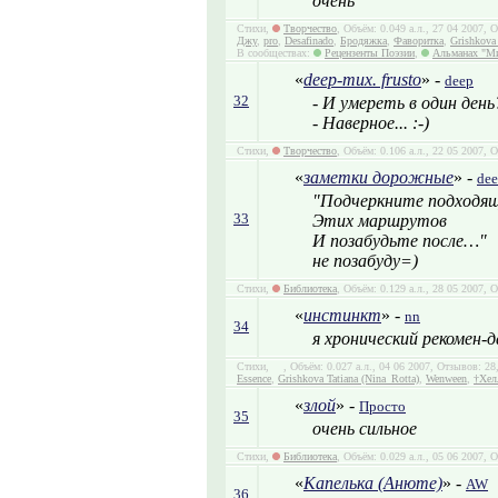
очень
Стихи,
Творчество
, Объём: 0.049 а.л., 27 04 2007,
Джу
,
pro
,
Desafinado
,
Бродяжка
,
Фаворитка
,
Grishkova 
В сообществах:
Рецензенты Поэзии
,
Альманах "М
«
deep-тих. frusto
» -
deep
32
- И умереть в один день
- Наверное... :-)
Стихи,
Творчество
, Объём: 0.106 а.л., 22 05 2007, 
«
заметки дорожные
» -
de
"Подчеркните подходящ
33
Этих маршрутов
И позабудьте после…"
не позабуду=)
Стихи,
Библиотека
, Объём: 0.129 а.л., 28 05 2007, 
«
инстинкт
» -
nn
34
я хронический рекомен-
Стихи,
, Объём: 0.027 а.л., 04 06 2007, Отзывов: 2
Essence
,
Grishkova Tatiana (Nina_Rotta)
,
Wenween
,
†Хел
«
злой
» -
Просто
35
очень сильное
Стихи,
Библиотека
, Объём: 0.029 а.л., 05 06 2007, 
«
Капелька (Анюте)
» -
AW
36