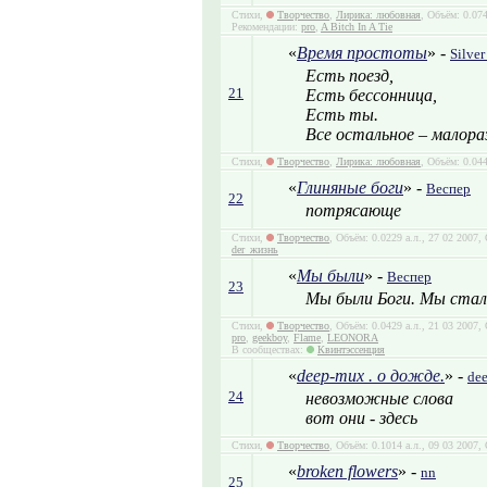
Стихи,
Творчество
,
Лирика: любовная
, Объём: 0.07
Рекомендации:
pro
,
A Bitch In A Tie
«
Время простоты
» -
Silver
Есть поезд,
21
Есть бессонница,
Есть ты.
Все остальное – малора
Стихи,
Творчество
,
Лирика: любовная
, Объём: 0.04
«
Глиняные боги
» -
Веспер
22
потрясающе
Стихи,
Творчество
, Объём: 0.0229 а.л., 27 02 2007
der_жизнь
«
Мы были
» -
Веспер
23
Мы были Боги. Мы стали
Стихи,
Творчество
, Объём: 0.0429 а.л., 21 03 2007
pro
,
geekboy
,
Flame
,
LEONORA
В сообществах:
Квинтэссенция
«
deep-тих . о дожде.
» -
de
24
невозможные слова
вот они - здесь
Стихи,
Творчество
, Объём: 0.1014 а.л., 09 03 2007
«
broken flowers
» -
nn
25