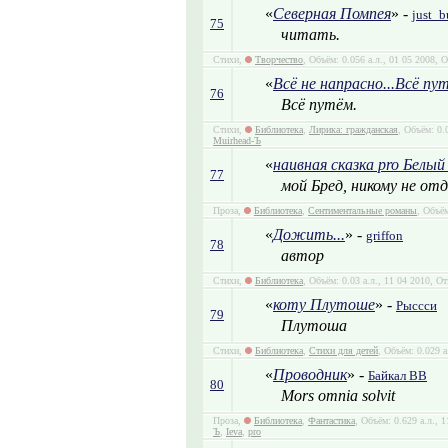
«
Северная Помпея
» -
just_b
75
читать.
Стихи,
Творчество
, Объём: 0.056 а.л., 01 05 2008, 
«
Всё не напрасно...Всё пут
76
Всё путём.
Стихи,
Библиотека
,
Лирика: гражданская
, Объём: 0.
Muirhead-Ъ
«
наивная сказка pro Белый
77
мой Бред, никому не от
Проза,
Библиотека
,
Сентиментальные романы
, Объём
«
Дожить...
» -
griffon
78
автор
Стихи,
Библиотека
, Объём: 0.03 а.л., 11 04 2010, О
«
коту Плутоше
» -
Рыссси
79
Плутоша
Стихи,
Библиотека
,
Стихи для детей
, Объём: 0.029 
«
Проводник
» -
Байкал ВВ
80
Мors omnia solvit
Проза,
Библиотека
,
Фантастика
, Объём: 0.629 а.л., 
Ъ
,
Ieva
,
pro