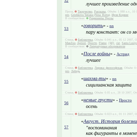
52
лучшее произведение од
Проза,
Творчество
,
Рассказы
, Объём: 1.088 а.л., 10
pro
,
Grishkova Tatiana (Nina_Rotta)
,
Ирэн Корвис
В сообществах:
Рецензенты Прозы
«
говорить
» -
nn
53
пару констант: он со мн
Стихи,
Библиотека
, Объём: 0.041 а.л., 05 12 2007,
ManZoo
,
Apriori
,
Просто
,
Flame
,
{]ё[}
,
cut
,
Santa Lusiy
В сообществах:
Литературные обозреватели
«
После войны
» -
Астрид
54
лучшее
Стихи,
Библиотека
,
Лирика: философская
, Объём: 0
pro
,
Лебедь
«
шахма-ты
» -
nn
55
сицилианская защита
Стихи,
Библиотека
, Объём: 0.05 а.л., 28 10 2007, О
«
немые грусти
» -
Просто
56
осень
Стихи,
Библиотека
, Объём: 0.023 а.л., 01 11 2007, 
«
Август. История болезни
57
"воспоминания
как фигуранты в момен