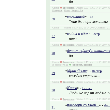
да
Стихи,
Творчество
, Объём: 0.037 а.л., 17 04 2007,
Коперник
,
Flame
,
Кицунэ Ли
«
оловянный
» -
nn
26
"мне бы пора молитвы - 
Стихи,
, Объём: 0.027 а.л., 03 04 2007, Отзывов: 2
«
выдох и вдох
» -
deep
27
очень
Стихи,
Творчество
, Объём: 0.046 а.л., 28 04 2007, 
«
deep-тих/jazz( о штампах
28
да
Стихи,
Творчество
, Объём: 0.111 а.л., 16 04 2007, 
В сообществах:
Рецензенты Поэзии
«
Мракобесие
» -
Веспер
29
каждая строчка...
Стихи,
Творчество
, Объём: 0.026 а.л., 13 05 2007, 
«
Книга
» -
Веспер
30
Люди не верят людям, п
Стихи,
Творчество
, Объём: 0.031 а.л., 17 05 2007, 
«
поговори со мной...
» -
der
31