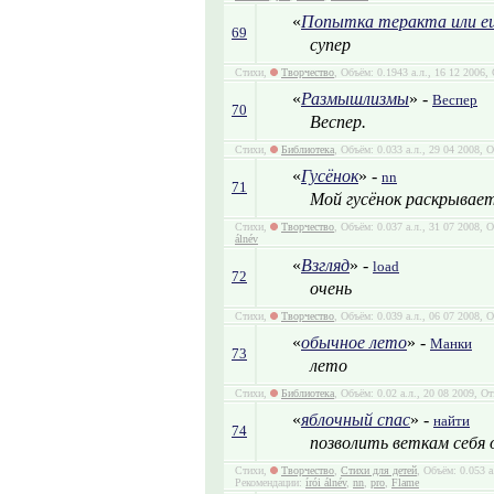
«
Попытка теракта или ещ
69
супер
Стихи,
Творчество
, Объём: 0.1943 а.л., 16 12 2006
«
Размышлизмы
» -
Веспер
70
Веспер.
Стихи,
Библиотека
, Объём: 0.033 а.л., 29 04 2008, 
«
Гусёнок
» -
nn
71
Мой гусёнок раскрывает
Стихи,
Творчество
, Объём: 0.037 а.л., 31 07 2008,
álnév
«
Взгляд
» -
load
72
очень
Стихи,
Творчество
, Объём: 0.039 а.л., 06 07 2008, 
«
обычное лето
» -
Манки
73
лето
Стихи,
Библиотека
, Объём: 0.02 а.л., 20 08 2009, О
«
яблочный спас
» -
найти
74
позволить веткам себя
Стихи,
Творчество
,
Стихи для детей
, Объём: 0.053 
Рекомендации:
írói álnév
,
nn
,
pro
,
Flame