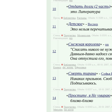
Рекомендации:
pro
«
Отдать долги (2 часть)
»
10
это Литература
Проза,
Библиотека
,
Рассказы
, Объём: 0.3589 а.л., 1
«
Детское
» -
Веспер
11
Это нельзя перечитыват
Стихи,
Творчество
,
Меланхолия
, Объём: 0.0591 а.л
Рекомендации:
pro
«
Снежная королева
» -
nn
"Спасать никого не нуж
12
Давным-давно надоел св
Она отпустила его, пов
Стихи,
Библиотека
, Объём: 0.039 а.л., 08 01 2007,
Essence
,
der_жизнь
,
Ефросинья
«
Смерть тирана
» -
Софья 
13
Никаких призывов. Своб
Подписываюсь.
Стихи,
Творчество
, Объём: 0.0257 а.л., 18 01 2007,
«
Простите, я Не умираю
»
14
близко-близко
Стихи,
Творчество
, Объём: 0.0343 а.л., 20 01 2007
Wenween
,
без вести