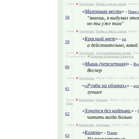
Стихи,
Творчество
,
Поэмы и циклы стихов
, Объём: 
«
Маленькая месть
» -
Павел
58
"знаешь, я выдумал это
но ты уже там"
Стихи,
Творчество
,
Поэмы и циклы стихов
, Объём: 
«
Красный цвет
» -
nn
59
а действительно, какой
Стихи,
Творчество
,
Экспериментальная поэзия
, Объ
В сообществах:
Большие Поэтические Конкурсы
«
Мышь (перелетная)
» -
Ве
60
Веспер
Стихи,
Творчество
, Объём: 0.023 а.л., 13 02 2008, 
«
«Румба на облаках»
» -
gr
61
лучшее
Проза,
Библиотека
,
Рассказы
, Объём: 0.165 а.л., 18
гость
«
Хочется без надрыва.
» -
62
читать когда больно
Стихи,
Библиотека
,
Афоризмы
, Объём: 0.085 а.л., 
«
Камень
» -
Flame
63
Не расплатиться