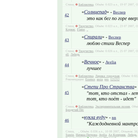
Стихи,
Библиотека
, Объём: 0.023 а.л., 19 07 2007, 
«
Солнцепад
» -
Веспер
42
это как бег по горе ввер
Стихи,
Творчество
, Объём: 0.023 а.л., 23 07 2007,
Корвис
,
Flame
,
_
«
Спирали
» -
Веспер
43
люблю стихи Веспер
Стихи,
Творчество
, Объём: 0.026 а.л., 25 07 2007,
ell
,
Лебедь
«
Вечное
» -
Avelia
44
лучшее
Стихи,
Библиотека
,
Лирика: городская
, Объём: 0.02
Рекомендации:
Essence
,
assia
,
pro
,
121212
«
Степи Про Странства
»
45
"тот, кто отстал - ле
тот, кто поёт - идет"
Стихи,
Библиотека
,
Экспериментальная поэзия
, Объ
Бродячий Пёс
«
кукла вуду
» -
nn
46
"Каждодневной мантрой 
Стихи,
, Объём: 0.036 а.л., 10 08 2007, Отзывов: 5
Sunrin
,
Наташа Пятрова
,
Avelia
,
Ал Коперник
,
Лебедь