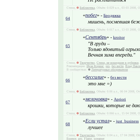
Стихи,
Библиотека
, Объём: 0.029 а.л., 03 03 2008, 
«
побег
» -
Бродяжка
64
мишень, посмевшая беж
Стихи,
Библиотека
, Объём: 0.017 а.л., 13 03 2008, 
«
Сентябрь
» -
kroitor
"В груди –
65
Только ядовитый огрызо
Вечная зима впереди."
Стихи,
Творчество
,
Стихи, не вошедшие в рубрики
,
Рекомендации:
Ирэн Корвис
,
pro
,
без вести
,
Влад Павл
В сообществах:
Литературные обозреватели
«
бессилие
» -
без вести
66
это мне =)
Стихи,
Библиотека
, Объём: 0.06 а.л., 06 04 2008, О
«
мелочовка
» -
Apriori
67
крошки, которые не да
Стихи,
Библиотека
, Объём: 0.066 а.л., 15 04 2008, 
«
Если устал
» -
just_business
68
лучшее
Стихи,
Творчество
, Объём: 0.04 а.л., 17 04 2008, 
Essence
,
pro
,
Flame
,
screamer