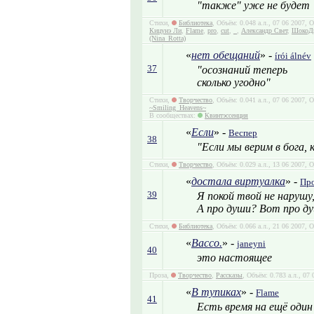
"также" уже не будет
Стихи,
Библиотека
, Объём: 0.048 а.л., 07 06 2007,
Кицунэ Ли
,
Flame
,
pro
,
cut
,
_
,
Александр Свет
,
ШокоД
(Nina_Rotta)
«
нет обещаний
» -
írói álnév
37
"осознаний теперь
сколько угодно"
Стихи,
Творчество
, Объём: 0.041 а.л., 07 06 2007,
~Smiling_Heavens~
В сообществах:
Квинтэссенция
«
Если
» -
Веспер
38
"Если мы верим в бога, 
Стихи,
Творчество
, Объём: 0.029 а.л., 13 06 2007, 
«
достала виртуалка
» -
Пр
39
Я покой твой не нарушу,
А про души? Вот про душ
Стихи,
Библиотека
, Объём: 0.066 а.л., 21 06 2007, 
«
Вассо.
» -
janeyni
40
это настоящее
Проза,
Творчество
,
Рассказы
, Объём: 0.783 а.л., 07
«
В тупиках
» -
Flame
41
Есть время на ещё один 