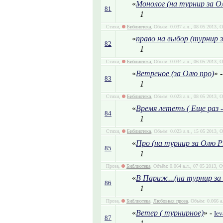
«
Монолог (на турнир за О
81
1
Стихи,
Библиотека
, Объём: 0.037 а.л., 08 05 2013, 
«
право на выбор (турнир 
82
1
Стихи,
Библиотека
, Объём: 0.034 а.л., 06 05 2013, 
«
Ветреное (за Олю про)
» 
83
1
Стихи,
Библиотека
, Объём: 0.023 а.л., 08 05 2013, 
«
Время лететь ( Еще раз -
84
1
Стихи,
Библиотека
, Объём: 0.023 а.л., 15 05 2013, 
«
Про (на турнир за Олю P
85
1
Проза,
Библиотека
, Объём: 0.064 а.л., 07 05 2013, 
«
В Париж...(на турнир за
86
1
Проза,
Библиотека
,
Любовная проза
, Объём: 0.066 а
«
Ветер ( турнирное)
» -
Iev
87