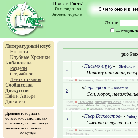
Привет,
Гость
!
Регистрация
С чего оно и к ч
Забыли пароль?
Логин:
— Входить ав
Литературный клуб
Новости
pro
Рек
Клубные Хроники
Библиотека
«
Письмо внуку
» -
Shelokov
Разделы
1
Потому что литерату
Случайное
Лента отзывов
Проза,
Библиотека
, Объём: 0.2254 а.л., 15 08 2006
Сообщества
«
Персефона
» -
aloorpro
Дискуссии
2
Сон, морок, наваждение
Найти Автора
Дневники
Проза,
Творчество
,
Литературная сказка
, Объём: 0.5
Рекомендации:
Mitsuki Aili Lu
,
pro
,
найти
,
Мадам Ко
,
В сообществах:
Альманах "Мирари"
,
Сказочная Ф
Древние говорили с
«
Пьер Бесхвостов
» -
Valery
осторожностью, так как
3
Смешно и грустно - о г
опасались, что не смогут
выполнить сказанное
Проза,
Библиотека
,
Миниатюры
, Объём: 0.4667 а.л.
Конфуций
Рекомендации:
pro