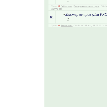
1
Проза,
Библиотека
,
Экспериментальная проза
, Объём
Радуга
,
pro
«
Мастер ветров (Для PRO
88
1
Проза,
Библиотека
, Объём: 0.294 а.л., 31 05 2013, 