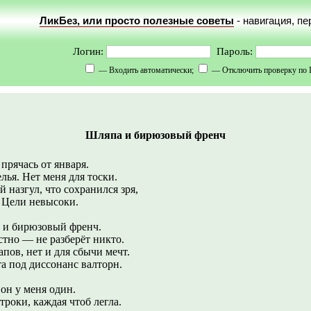
ЛикБез, или просто полезные советы
- навигация, п
Логин:
Пароль:
— Входить автоматически;
— Отключить проверку по 
Шляпа и бирюзовый френч
прячась от января.
лья. Нет меня для тоски.
 назгул, что сохранился зря,
 Цели невысоки.
 и бирюзовый френч.
тно — не разберёт никто.
апов, нет и для сбычи мечт.
та под диссонанс валторн.
 он у меня один.
троки, каждая чтоб легла.