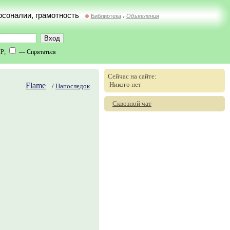
ерсоналии, грамотность
Библиотека
Объявления
//
IP;
— Спрятаться
Сейчас на сайте:
Никого нет
Flame
/
Напоследок
Сквозной чат