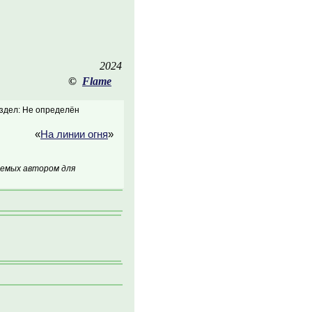
2024
©
Flame
здел: Не определён
«
На линии огня
»
аемых автором для