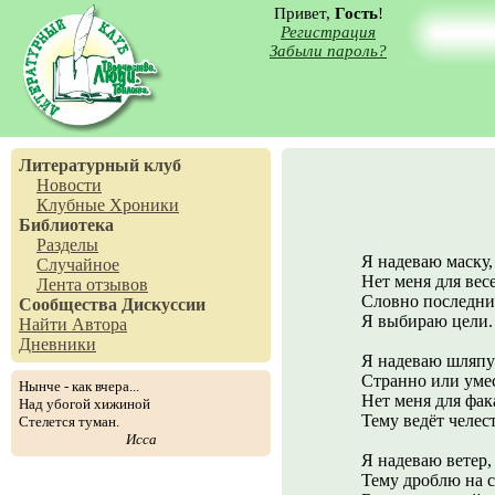
Привет,
Гость
!
Регистрация
Забыли пароль?
Литературный клуб
Новости
Клубные Хроники
Библиотека
Разделы
Я надеваю маску, 
Случайное
Нет меня для весе
Лента отзывов
Словно последний
Сообщества
Дискуссии
Я выбираю цели.
Найти Автора
Дневники
Я надеваю шляпу
Странно или умес
Нынче - как вчера...
Нет меня для фак
Над убогой хижиной
Тему ведёт челес
Стелется туман.
Исса
Я надеваю ветер,
Тему дроблю на с