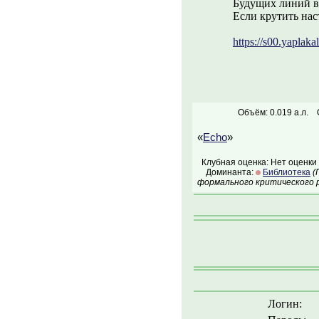
Будущих линий ве
Если крутить нас
https://s00.yaplaka
Объём: 0.019 а.л.
«
Echo
»
Клубная оценка: Нет оценки
Доминанта:
Библиотека
(
формального критического р
Логин: