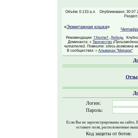
Объём: 0.133 а.л.
Опубликовано: 30 07 
Раздел
«
Эрмитажная кошка
»
Четвёр
Рекомендации:
†Хелли†
,
Лебедь
Клубна
Доминанта:
Творчество
(Произведени
читателей. Помните: здесь возможна ж
В сообществах:
Альманах "Мирари"
Д
Отзыв
Д
Логин:
Пароль:
Если Вы не зарегистрированы на сайте, 
оставьте поля, расположенные выш
Код защиты от ботов: