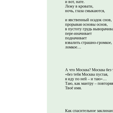
и вот, нате.
Лежу в кровати,
ночь, глаза смыкаются,
и явственный осадок снов,
прорывая основы основ,
в пустоту грудь выворачив
пере-иначивает
подначивает
взвалить страшно-громкое,
ломкое…
А что Москва? Москва без 
«без тебя Москва пустая,
я иду по ней – и таю»…
Таю, как мантру – повторяя
Твоё имя.
Как спасительное заклинан