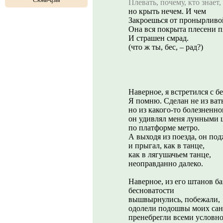
Плевать, почему, кто знает,
но крыть нечем. И чем
Закроешься от пронырливо
Она вся покрыта плесени п
И страшен смрад.
(что ж ты, бес, – рад?)
Наверное, я встретился с б
Я помню. Сделан не из ват
но из какого-то болезненно
он удивлял меня лунными 
по платформе метро.
А выходя из поезда, он по
и прыгал, как в танце,
как в лягушачьем танце,
неоправданно далеко.
Наверное, из его штанов б
бесноватости
вышвырнулись, побежали,
одолели подошвы моих сан
пренебрегли всеми условно