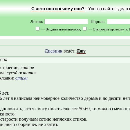
С чего оно и к чему оно?
- Уют на сайте - дело
Логин:
Пароль:
— Входить автоматически;
— Отключить проверку по 
Дневник
ведёт:
Джу
00:34
строение:
сонное
ма:
сухой остаток
кладки:
стихи
 лет.
 6 лет я написала неимоверное количество дерьма и до десяти не
дположить, что я смогу писать еще лет 50-60, то можно смело пр
вяносто.
к старости получаем сотню неплохих стихов.
 псивый сборничек не хватит.