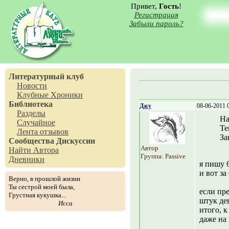
Привет,
Гость
!
Регистрация
Забыли пароль?
Литературный клуб
Новости
Клубные Хроники
Библиотека
Джу
08-06-2011 
Разделы
На
Случайное
Те
Лента отзывов
За
Сообщества
Дискуссии
Автор
Найти Автора
Группа: Passive
Дневники
я пишу 6
и вот за
Верно, в прошлой жизни
Ты сестрой моей была,
если пре
Грустная кукушка...
штук де
Исса
итого, 
даже на