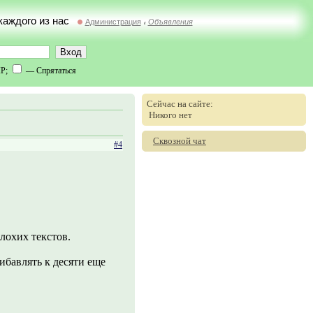
 каждого из нас
Администрация
Объявления
//
IP;
— Спрятаться
Сейчас на сайте:
Никого нет
Сквозной чат
#4
плохих текстов.
ибавлять к десяти еще