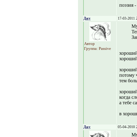
поэзия -
Джу
17-03-2011 
Му
Те
За
Автор
Группа: Passive
хороший 
хороший
хороший
потому 
тем бол
хороший 
когда с
а тебе с
в хороши
Джу
05-04-2010 
Му