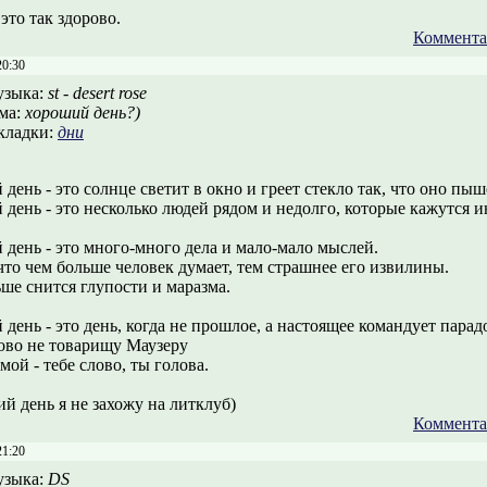
 это так здорово.
Коммента
20:30
зыка:
st - desert rose
ма:
хороший день?)
кладки:
дни
день - это солнце светит в окно и греет стекло так, что оно пыш
 день - это несколько людей рядом и недолго, которые кажутся 
 день - это много-много дела и мало-мало мыслей.
что чем больше человек думает, тем страшнее его извилины.
ьше снится глупости и маразма.
день - это день, когда не прошлое, а настоящее командует парад
лово не товарищу Маузеру
амой - тебе слово, ты голова.
й день я не захожу на литклуб)
Коммента
21:20
зыка:
DS