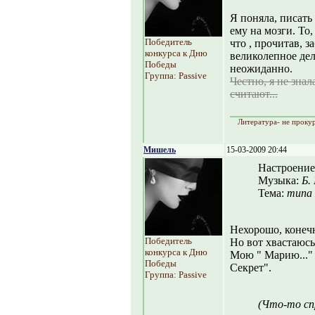
Я поняла, писать 
ему на мозги. То,
Победитель
что , прочитав, з
конкурса к Дню
великолепное дел
Победы
неожиданно.
Группа: Passive
Честно, я не знал
считают...
Литература- не прокур
Мишель
15-03-2009 20:44
Настроение
Музыка:
Б.
Тема:
типа
Нехорошо, конечн
Победитель
Но вот хвастаюсь
конкурса к Дню
Мою " Марию..." 
Победы
Секрет".
Группа: Passive
(Что-то сп