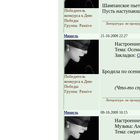
Шампанское пьете
Победитель
Пусть наступающи
конкурса к Дню
Победы
Литература- не прокур
Группа: Passive
Мишель
21-10-2009 22:27
Настроение
Тема:
Осенн
Закладки:
О
Бродила по осени.
Победитель
конкурса к Дню
Победы
(Что-то сп
Группа: Passive
Литература- не прокур
Мишель
09-10-2009 10:15
Настроение
Музыка:
Аг
Тема:
сверх