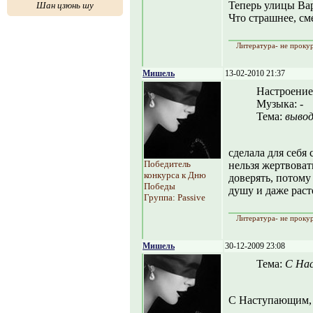
Теперь улицы Ва
Шан цзюнь шу
Что страшнее, см
Литература- не прокур
Мишель
13-02-2010 21:37
Настроение
Музыка:
-
Тема:
выво
сделала для себя
Победитель
нельзя жертвовать
конкурса к Дню
доверять, потому
Победы
душу и даже расте
Группа: Passive
Литература- не прокур
Мишель
30-12-2009 23:08
Тема:
С На
С Наступающим, 