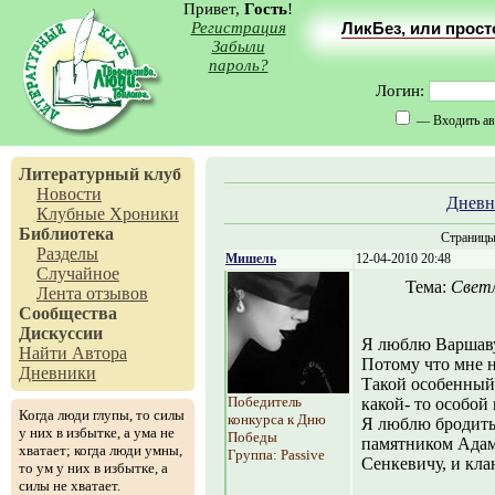
Привет,
Гость
!
Регистрация
ЛикБез, или прос
Забыли
пароль?
Логин:
— Входить ав
Литературный клуб
Новости
Дневн
Клубные Хроники
Библиотека
Страниц
Разделы
Мишель
12-04-2010 20:48
Случайное
Тема:
Светл
Лента отзывов
Сообщества
Дискуссии
Я люблю Варшаву
Найти Автора
Потому что мне н
Дневники
Такой особенный
Победитель
какой- то особой 
Когда люди глупы, то силы
конкурса к Дню
Я люблю бродить 
у них в избытке, а ума не
Победы
памятником Адам
хватает; когда люди умны,
Группа: Passive
Сенкевичу, и кла
то ум у них в избытке, а
силы не хватает.