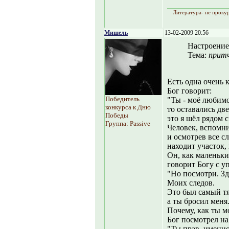
Литература- не прокур
Мишель
13-02-2009 20:56
Настроение
Тема:
прит
Есть одна очень 
Бог говорит:
Победитель
"Ты - моё любимо
конкурса к Дню
то оставались две
Победы
это я шёл рядом с
Группа: Passive
Человек, вспомни
и осмотрев все сл
находит участок, 
Он, как маленьки
говорит Богу с у
"Но посмотри. Зде
Моих следов.
Это был самый т
а ты бросил меня
Почему, как ты м
Бог посмотрел на 
"Ты прав, именно