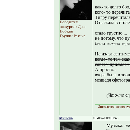
как- то долго бро
кого- то перечита
Тигру перечитал
Победитель
Отыскала в столе
конкурса к Дню
Победы
стало грустно....
Группа: Passive
не потому, что пу
было тяжело теря
Не из- за сентиме
когда- то там ска
совсем приемлем
А просто...
вчера была в зооп
медведя сфотогр
(Что-то сп
Литература- не прокур
Мишель
01-08-2009 01:43
Музыка:
но