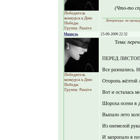
(Что-то сп
Победитель
конкурса к Дню
Литература- не прокур
Победы
Группа: Passive
Мишель
23-09-2009 22:32
Тема:
переч
ПЕРЕД ЛИСТО
Все разошлись. Н
Победитель
конкурса к Дню
Оторопь жёлтой 
Победы
Группа: Passive
Вот и осталась м
Шороха осени в 
Выпало лето хол
Из онемелой ру
И запропало в по