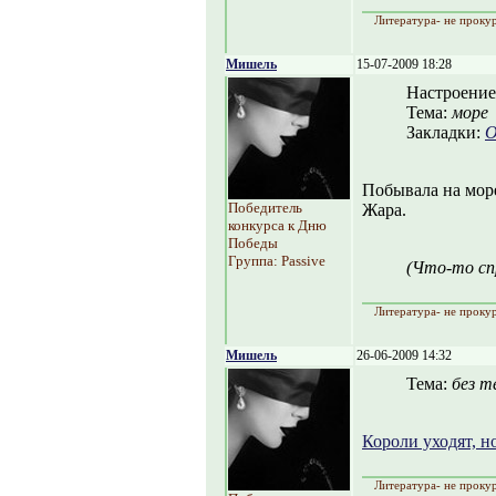
Литература- не прокур
Мишель
15-07-2009 18:28
Настроение
Тема:
море
Закладки:
О
Побывала на мор
Победитель
Жара.
конкурса к Дню
Победы
Группа: Passive
(Что-то сп
Литература- не прокур
Мишель
26-06-2009 14:32
Тема:
без 
Короли уходят, н
Литература- не прокур