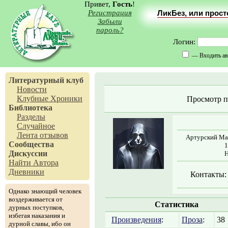
Привет,
Гость
!
Регистрация
ЛикБез, или прос
Забыли
пароль?
Логин:
— Входить ав
Литературный клуб
Новости
Клубные Хроники
Просмотр 
Библиотека
Разделы
Случайное
Лента отзывов
Артурский Мак
Сообщества
1
Дискуссии
Н
Найти Автора
Дневники
Контакты:
Однако знающий человек
воздерживается от
Статистика
дурных поступков,
избегая наказания и
Произведения
:
Проза
:
38
дурной славы, ибо он