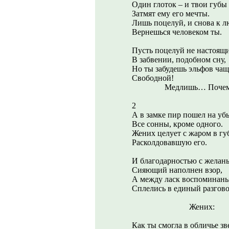
Один глоток – и твои губы
Затмят ему его мечты.
Лишь поцелуй, и снова к 
Вернешься человеком ты.
Пусть поцелуй не настоящ
В забвении, подобном сну,
Но ты забудешь эльфов ча
Свободной!
Медлишь… Почему
2
А в замке пир пошел на уб
Все сонны, кроме одного.
Жених целует с жаром в гу
Расколдовавшую его.
И благодарностью с желан
Сияющий наполнен взор,
А между ласк воспоминань
Сплелись в единый разгово
Жених:
Как ты смогла в обличье зв