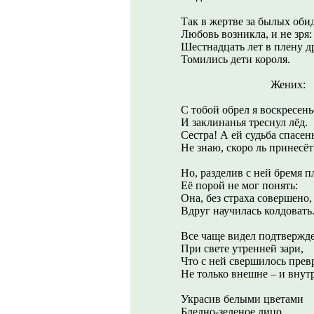
Так в жертве за былых оби
Любовь возникла, и не зря:
Шестнадцать лет в плену д
Томились дети короля.
Жених:
С тобой обрел я воскресень
И заклинанья треснул лёд.
Сестра! А ей судьба спасень
Не знаю, скоро ль принесёт
Но, разделив с ней бремя п
Её порой не мог понять:
Она, без страха совершено,
Вдруг научилась колдовать
Все чаще видел подтвержд
При свете утренней зари,
Что с ней свершилось прев
Не только внешне – и внут
Украсив белыми цветами
Бледно-зеленое лицо,