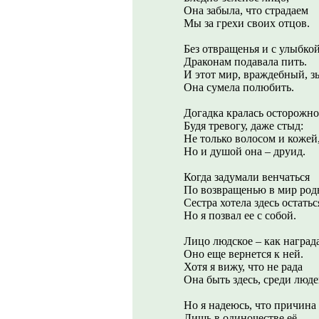
Она забыла, что страдаем
Мы за грехи своих отцов.
Без отвращенья и с улыбко
Драконам подавала пить.
И этот мир, враждебный, з
Она сумела полюбить.
Догадка кралась осторожно
Будя тревогу, даже стыд:
Не только волосом и кожей
Но и душой она – друид.
Когда задумали венчаться
По возвращенью в мир род
Сестра хотела здесь остатьс
Но я позвал ее с собой.
Лицо людское – как награда
Оно еще вернется к ней.
Хотя я вижу, что не рада
Она быть здесь, среди люде
Но я надеюсь, что причина
Лишь в одиночестве её.