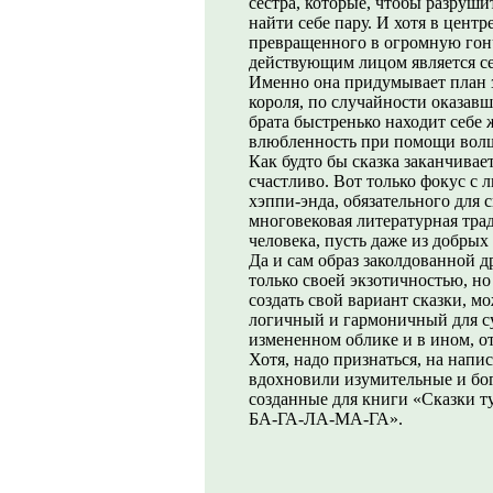
сестра, которые, чтобы разруши
найти себе пару. И хотя в центр
превращенного в огромную гон
действующим лицом является сес
Именно она придумывает план з
короля, по случайности оказавш
брата быстренько находит себе 
влюбленность при помощи волш
Как будто бы сказка заканчивае
счастливо. Вот только фокус с
хэппи-энда, обязательного для 
многовековая литературная тра
человека, пусть даже из добрых
Да и сам образ заколдованной 
только своей экзотичностью, но
создать свой вариант сказки, м
логичный и гармоничный для с
измененном облике и в ином, от
Хотя, надо признаться, на напи
вдохновили изумительные и бо
созданные для книги «Сказки т
БА-ГА-ЛА-МА-ГА».