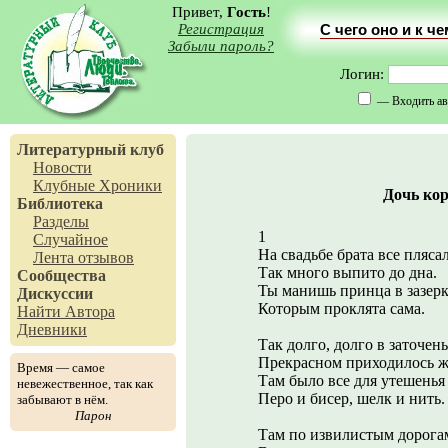
Привет,
Гость
!
Регистрация
С чего оно и к ч
Забыли пароль?
Логин:
— Входить ав
Литературный клуб
Новости
Клубные Хроники
Дочь кор
Библиотека
Разделы
1
Случайное
На свадьбе брата все пляса
Лента отзывов
Так много выпито до дна.
Сообщества
Ты манишь принца в зазерк
Дискуссии
Которым проклята сама.
Найти Автора
Дневники
Так долго, долго в заточень
Прекрасном приходилось ж
Время — самое
Там было все для утешенья
невежественное, так как
Перо и бисер, шелк и нить.
забывают в нём.
Парон
Там по извилистым дорога