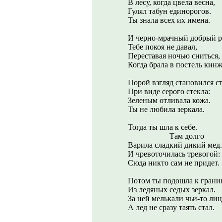
В лесу, когда цвела весна,
Гулял табун единорогов.
Ты знала всех их имена.
И черно-мрачный добрый 
Тебе покоя не давал,
Переставая ночью сниться,
Когда брала в постель кинж
Порой взгляд становился с
При виде серого стекла:
Зеленым отливала кожа.
Ты не любила зеркала.
Тогда ты шла к себе.
Там долго
Варила сладкий дикий мед.
И чревоточилась тревогой:
Сюда никто сам не придет.
Потом ты подошла к грани
Из ледяных седых зеркал.
За ней мелькали чьи-то лиц
А лед не сразу таять стал.