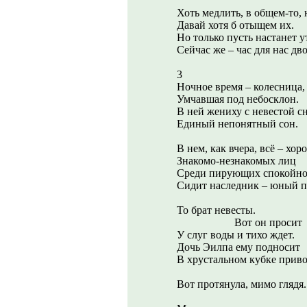
Хоть медлить, в общем-то, 
Давай хотя б отыщем их.
Но только пусть настанет у
Сейчас же – час для нас дв
3
Ночное время – колесница,
Умчавшая под небосклон.
В ней жениху с невестой с
Единый непонятный сон.
В нем, как вчера, всё – хор
Знакомо-незнакомых лиц
Среди пирующих спокойн
Сидит наследник – юный п
То брат невесты.
Вот он просит
У слуг воды и тихо ждет.
Дочь Эилпа ему подносит
В хрустальном кубке приво
Вот протянула, мимо глядя.