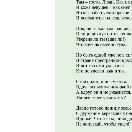
Там – гости. Люди. Как их
И кожа девушек – как снег.
Но как забыть единорогов
И вспомнить: ты ведь чело
Покров зеркал уже растаял,
В лицо дохнул поток тепла
Уверена ли ты (едва ли!),
Что хочешь именно туда?
Но быть одной уже не в си
В стране престранной крас
И вот глазами ухватила
Кто не уверен, как и ты.
Стоит один и не смеется.
Вдруг вспыхнул искоркой 
А вдруг он и не ужаснется,
Увидев зелень моих кос?
Давно готово принцу зелье
С дурманом вересковых пч
Иди же! Что же ты, не медл
Не допускай, чтобы ушел!!