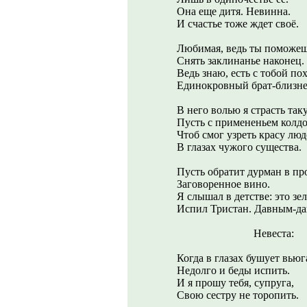
Она еще дитя. Невинна.
И счастье тоже ждет своё.
Любимая, ведь ты поможе
Снять заклинанье наконец.
Ведь знаю, есть с тобой п
Единокровный брат-близне
В него волью я страсть так
Пусть с примененьем колдо
Чтоб смог узреть красу лю
В глазах чужого существа.
Пусть обратит дурман в пр
Заговоренное вино.
Я слышал в детстве: это зел
Испил Тристан. Давным-д
Невеста:
Когда в глазах бушует вьюг
Недолго и беды испить.
И я прошу тебя, супруга,
Свою сестру не торопить.