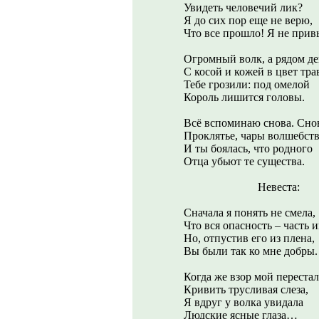
Увидеть человечий лик?
Я до сих пор еще не верю,
Что все прошло! Я не прив
Огромный волк, а рядом де
С косой и кожей в цвет тр
Тебе грозили: под омелой
Король лишится головы.
Всё вспоминаю снова. Сно
Проклятье, чары волшебств
И ты боялась, что родного
Отца убьют те существа.
Невеста:
Сначала я понять не смела,
Что вся опасность – часть 
Но, отпустив его из плена,
Вы были так ко мне добры.
Когда же взор мой перестал
Кривить трусливая слеза,
Я вдруг у волка увидала
Людские ясные глаза…