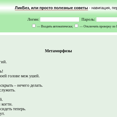
ЛикБез, или просто полезные советы
- навигация, п
Логин:
Пароль:
— Входить автоматически;
— Отключить проверку по 
Метаморфозы
гий.
ь!
моей голове меж ушей.
скрыть – нечего делать.
служить.
й.
 когти.
сидеть теперь.
ут.