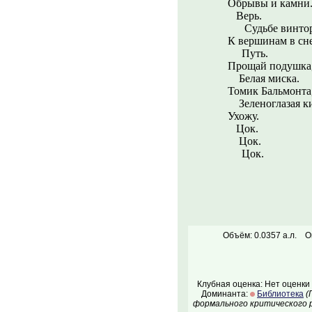
Обрывы и камни
Верь.
Судьбе винтор
К вершинам в сн
Путь.
Прощай подушка
Белая миска.
Томик Бальмонта
Зеленоглазая ки
Ухожу.
Цок.
Цок.
Цок.
Объём: 0.0357 а.л.
О
Клубная оценка: Нет оценки
Доминанта:
Библиотека
(
формального критического р