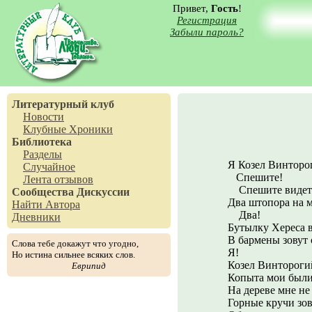
Привет,
Гость
!
Регистрация
Забыли пароль?
Литературный клуб
Новости
Клубные Хроники
Библиотека
Разделы
Я Козел Винторо
Случайное
Спешите!
Лента отзывов
Спешите видет
Сообщества
Дискуссии
Два штопора на 
Найти Автора
Два!
Дневники
Бутылку Хереса в
В бармены зовут 
Слова тебе докажут что угодно,
Я!
Но истина сильнее всяких слов.
Козел Винтороги
Еврипид
Копыта мои были
На дереве мне не 
Горные кручи зов