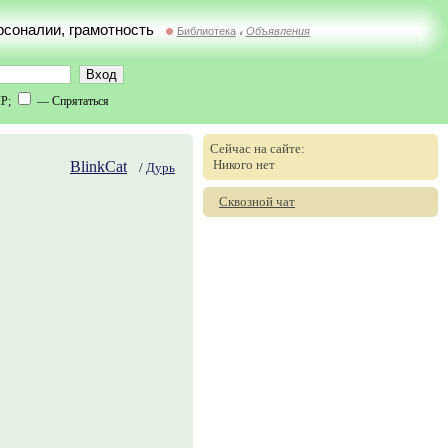
ерсоналии, грамотность
Библиотека
Объявления
//
IP;
— Спрятаться
Сейчас на сайте:
Никого нет
BlinkCat
/
Дурь
Сквозной чат