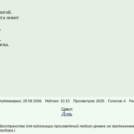
.
огой.
ега лежит
,
,
ска.
публиковано: 26 09 2006
Рейтинг: 10.15
Просмотров: 2635
Голосов: 4
Ра
Цикл:
Дурь
Пространство для публикации произведений любого уровня, не предназнач
азбора.)