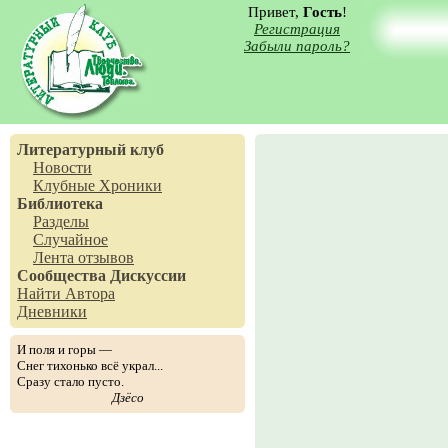
Привет,
Гость
!
Регистрация
Забыли пароль?
Литературный клуб
Новости
Клубные Хроники
Библиотека
Разделы
Случайное
Лента отзывов
Сообщества
Дискуссии
Найти Автора
Дневники
И поля и горы —
Снег тихонько всё украл...
Сразу стало пусто.
Дзёсо