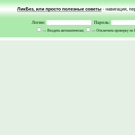
ЛикБез, или просто полезные советы
- навигация, п
Логин:
Пароль:
— Входить автоматически;
— Отключить проверку по 