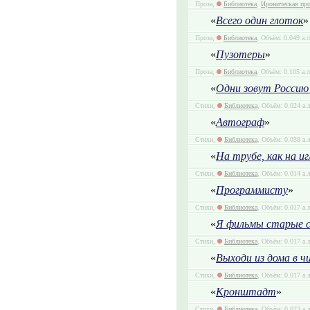
Проза,
Библиотека
,
Ироническая про
«
Всего один глоток
»
Проза,
Библиотека
, Объём: 0.049 а.
«
Пузотеры
»
Проза,
Библиотека
, Объём: 0.105 а.
«
Одни зовут Россию
Стихи,
Библиотека
, Объём: 0.024 а.
«
Автограф
»
Стихи,
Библиотека
, Объём: 0.038 а.
«
На трубе, как на иг
Стихи,
Библиотека
, Объём: 0.014 а.
«
Программисту
»
Стихи,
Библиотека
, Объём: 0.017 а.
«
Я фильмы старые 
Стихи,
Библиотека
, Объём: 0.017 а.
«
Выходи из дома в 
Стихи,
Библиотека
, Объём: 0.017 а.
«
Кронштадт
»
Стихи,
Библиотека
, Объём: 0.023 а.