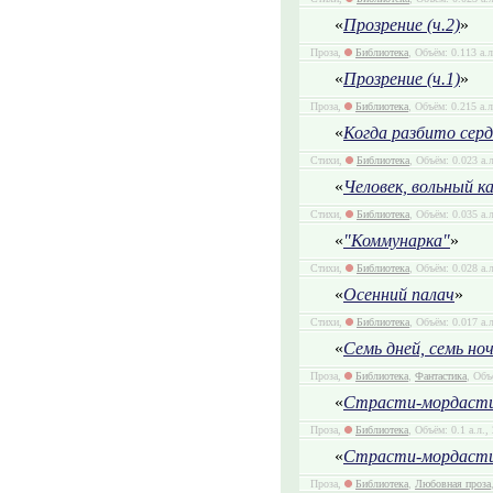
«
Прозрение (ч.2)
»
Проза,
Библиотека
, Объём: 0.113 а.
«
Прозрение (ч.1)
»
Проза,
Библиотека
, Объём: 0.215 а.л
«
Когда разбито серд
Стихи,
Библиотека
, Объём: 0.023 а.
«
Человек, вольный к
Стихи,
Библиотека
, Объём: 0.035 а.
«
"Коммунарка"
»
Стихи,
Библиотека
, Объём: 0.028 а.
«
Осенний палач
»
Стихи,
Библиотека
, Объём: 0.017 а.
«
Семь дней, семь ноч
Проза,
Библиотека
,
Фантастика
, Объ
«
Страсти-мордасти 
Проза,
Библиотека
, Объём: 0.1 а.л.,
«
Страсти-мордасти 
Проза,
Библиотека
,
Любовная проза