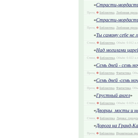
«
Страсти-мордасти(
Проза,
Библиотека
,
Любовная проза
«
Страсти-мордасти 
Проза,
Библиотека
,
Любовная проза
«
Ты самому себе не л
Стихи,
Библиотека
, Объём: 0.012 а.
«
Над могилами царе
Стихи,
Библиотека
, Объём: 0.022 а.
«
Семь дней - семь но
Проза,
Библиотека
,
Фантастика
, Объ
«
Семь дней -семь ноч
Проза,
Библиотека
,
Фантастика
, Объ
«
Грустный ангел
»
Стихи,
Библиотека
, Объём: 0.029 а.
«
Дворцы, мосты и не
Стихи,
Библиотека
,
Лирика: городск
«
Дорога на Гранд-Ка
Проза,
Библиотека
,
Ироническая про