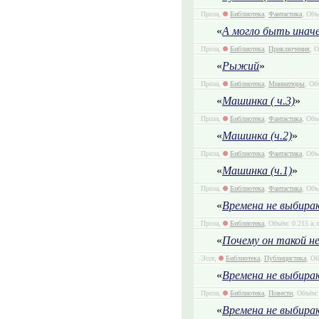
Проза,
Библиотека
,
Фантастика
, Объ
«
А могло быть инач
Проза,
Библиотека
,
Приключения
, О
«
Рыжий
»
Проза,
Библиотека
,
Миниатюры
, Об
«
Машинка ( ч.3)
»
Проза,
Библиотека
,
Фантастика
, Объ
«
Машинка (ч.2)
»
Проза,
Библиотека
,
Фантастика
, Объ
«
Машинка (ч.1)
»
Проза,
Библиотека
,
Фантастика
, Объ
«
Времена не выбираю
Проза,
Библиотека
, Объём: 0.215 а.
«
Почему он такой н
Эссе,
Библиотека
,
Публицистика
, Об
«
Времена не выбираю
Проза,
Библиотека
,
Повести
, Объём:
«
Времена не выбираю