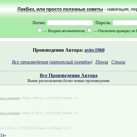
ЛикБез, или просто полезные советы
- навигация, п
Логин:
Пароль:
— Входить автоматически;
— Отключить проверку по 
Произведения Автора:
avisv1960
Все произведения (авторский порядок)
Проза
Стихи
Все Произведения Автора
Выше расположены более новые произведения
есы и сценарии)
, Объём: 0.081 а.л., 24 02 2026, Рейтинг: 10
есы и сценарии)
, Объём: 0.163 а.л., 03 02 2026, Рейтинг: 10
ём: 0.055 а.л., 02 01 2026, Отзывов: 5, Рейтинг: 10.03
3)
»