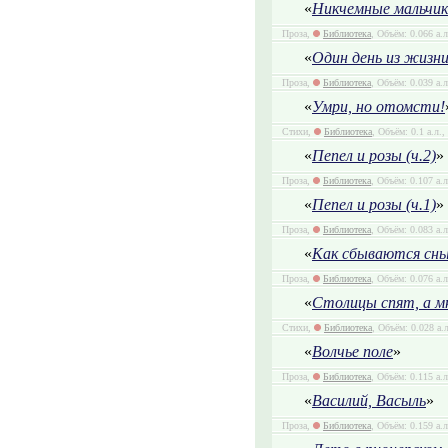
«
Никчемные мальчики
Проза,
Библиотека
, Объём: 0.066 а.
«
Один день из жизн
Проза,
Библиотека
, Объём: 0.039 а.
«
Умри, но отомсти!
Стихи,
Библиотека
, Объём: 0.1 а.л.
«
Пепел и розы (ч.2)
»
Проза,
Библиотека
, Объём: 0.107 а.
«
Пепел и розы (ч.1)
»
Проза,
Библиотека
, Объём: 0.083 а.
«
Как сбываются сн
Проза,
Библиотека
, Объём: 0.076 а.
«
Столицы спят, а м
Стихи,
Библиотека
, Объём: 0.028 а.
«
Волчье поле
»
Проза,
Библиотека
, Объём: 0.115 а.
«
Василий, Васыль
»
Проза,
Библиотека
, Объём: 0.159 а.