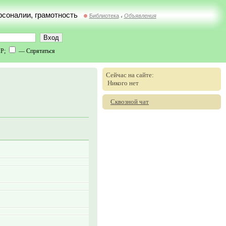
ерсоналии, грамотность
Библиотека
Объявления
//
IP;
— Спрятаться
Сейчас на сайте:
Никого нет
Сквозной чат