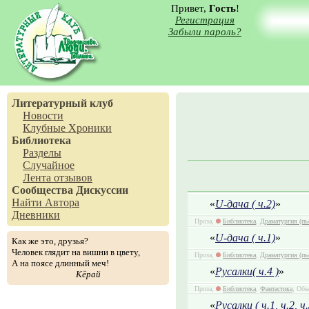
Привет,
Гость
!
Регистрация
Забыли пароль?
Литературный клуб
Новости
Клубные Хроники
Библиотека
Разделы
Случайное
Лента отзывов
Сообщества
Дискуссии
Найти Автора
«
U-дача ( ч.2)
»
Дневники
Проза,
Библиотека
,
Драматургия (пь
«
U-дача ( ч.1)
»
Как же это, друзья?
Человек глядит на вишни в цвету,
Проза,
Библиотека
,
Драматургия (пь
А на поясе длинный меч!
«
Русалки( ч.4 )
»
Кёрай
Проза,
Библиотека
,
Фантастика
, Объ
«
Русалки ( ч.1, ч.2, ч.