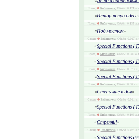
«
Лето в пионерском 
Проза,
Библиотека
, Объём: 0.171 а.
«
История про одесс
Проза,
Библиотека
, Объём: 0.135 а.
«
Под мостом
»
Стихи,
Библиотека
, Объём: 0.017 а.
«
Special Functions ( Г
Проза,
Библиотека
, Объём: 0.086 а.
«
Special Functions ( Г
Проза,
Библиотека
, Объём: 0.07 а.л.
«
Special Functions ( Г
Проза,
Библиотека
, Объём: 0.06 а.л.
«
Степь мне в дом
»
Стихи,
Библиотека
, Объём: 0.011 а.
«
Special Functions ( Г
Проза,
Библиотека
, Объём: 0.103 а.
«
Стреляй!
»
Стихи,
Библиотека
, Объём: 0.024 а.
«
Special Functions (г