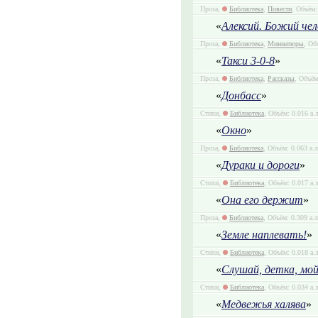
Проза,
Библиотека
,
Повести
, Объём:
«
Алексий. Божий чел
Проза,
Библиотека
,
Миниатюры
, Об
«
Такси 3-0-8
»
Проза,
Библиотека
,
Рассказы
, Объём
«
Донбасс
»
Стихи,
Библиотека
, Объём: 0.016 а.
«
Окно
»
Проза,
Библиотека
, Объём: 0.063 а.
«
Дураки и дороги
»
Стихи,
Библиотека
, Объём: 0.017 а.
«
Она его держит
»
Проза,
Библиотека
, Объём: 0.309 а.л
«
Земле наплевать!
»
Стихи,
Библиотека
, Объём: 0.018 а.
«
Слушай, детка, мо
Стихи,
Библиотека
, Объём: 0.034 а.
«
Медвежья халява
»