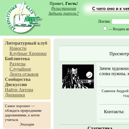
Привет,
Гость
!
Регистрация
С чего оно и к ч
Забыли пароль?
Логин:
— Входить ав
Литературный клуб
Новости
Клубные Хроники
Просмотр
Библиотека
Разделы
Зачем художни
Случайное
слова нужны, 
Лента отзывов
Сообщества
Дискуссии
Найти Автора
Савичев Андрей 
Дневники
год
Самое хорошее —
обладать природными
Контакты:
дарованиями, а затем
учиться.
Эпихарм
Статистика