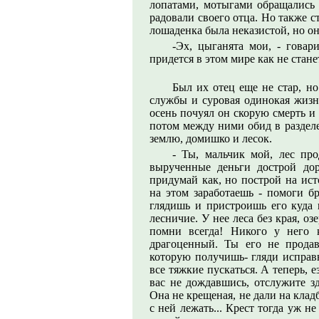
лопатами, мотыгами обращались 
радовали своего отца. Но также 
лошаденка была неказистой, но он
-Эх, цыганята мои, - говар
придется в этом мире как не стане
Был их отец еще не стар, н
службы и суровая одинокая жизнь
осень почуял он скорую смерть и
потом между ними обид в раздел
землю, домишко и лесок.
- Ты, мальчик мой, лес пр
вырученные деньги дострой дор
придумай как, но построй на ист
на этом заработаешь - помоги б
глядишь и пристроишь его куда н
лесничие. У нее леса без края, оз
помни всегда! Никого у него 
драгоценный. Ты его не продав
которую получишь- гляди исправн
все тяжкие пускаться. А теперь, 
вас не дождавшись, отслужите з
Она не крещеная, не дали на клад
с ней лежать... Крест тогда уж н