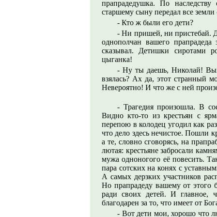
прапрадедушка. По наследству 
старшему сыну передал все земли 
- Кто ж были его дети?
- Ни пришей, ни пристебай. 
однополчан вашего прапрадеда з
сказывал. Детишки сиротами р
цыганка!
- Ну ты даешь, Николай! Вы
взялась? Ах да, этот странный м
Невероятно! И что же с ней прои
- Трагедия произошла. В со
Видно кто-то из крестьян с яр
перепою в колодец угодил как раз
что дело здесь нечистое. Пошли к
а те, словно сговорясь, на прапр
лютая: крестьяне забросали камня
мужа одноногого её повесить. Та
пара сотских на конях с уставны
А самых дерзких участников рас
Но прапрадеду вашему от этого б
ради своих детей. И главное, 
благодарен за то, что имеет от Бог
- Вот дети мои, хорошо что л