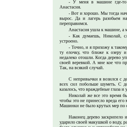
- У меня в машине где-то 
Анастасия.
- Вот и хорошо. Мы тогда нач
выроc. Да и лагерь разобьем н
переправимся.
Анастасия ушла к машине, а 
- Как думаешь, Николай, с
устроено.
- Точно, и я прихожу к таком
ту елочку, что ближе к озеру 
недалеко отошли. Когда дерево уп
своей веревкой. А мне кое что п
Так, на всякий случай.
С непривычки я возился с де
всех сил побольше шуметь. С д
казалось, что враждебные глаза и 
Николай же все это время бы
чтобы это не принесло вреда его 
Машинки не было крутых мер по 
Наконец дерево заскрипело и 
ударило своей макушкой о воду, ра