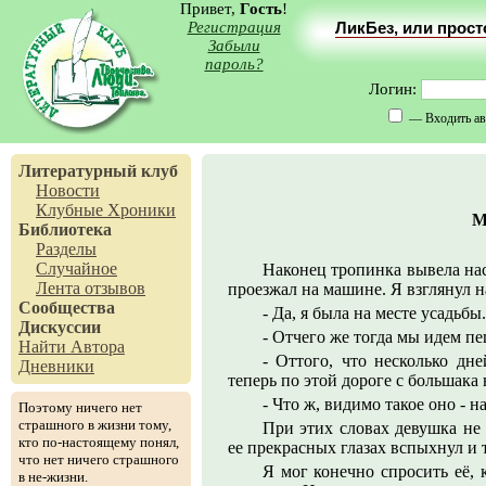
Привет,
Гость
!
Регистрация
ЛикБез, или прос
Забыли
пароль?
Логин:
— Входить ав
Литературный клуб
Новости
Клубные Хроники
М
Библиотека
Разделы
Случайное
Наконец тропинка вывела нас
Лента отзывов
проезжал на машине. Я взглянул 
Сообщества
- Да, я была на месте усадьбы
Дискуссии
- Отчего же тогда мы идем п
Найти Автора
- Оттого, что несколько дн
Дневники
теперь по этой дороге с большака
- Что ж, видимо такое оно - н
Поэтому ничего нет
страшного в жизни тому,
При этих словах девушка не
кто по-настоящему понял,
ее прекрасных глазах вспыхнул и 
что нет ничего страшного
Я мог конечно спросить её, к
в не-жизни.