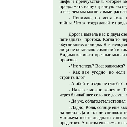
шефа и предчувствия, которые м
продолжать нашу странную экспед
и все, чем мы могли с вами расплат
- Понимаю, но меня тоже в
тайны. Что ж, тогда давайте прод
Дорога вывела нас к двум о
пятнадцать, протока. Когда-то ч
обуглившиеся опоры. Я в недоум
лица не оставляло сомнений в том
Видимо какие-то мрачные мысли п
произнес.
- Что теперь? Возвращаемся?
- Как вам угодно, но если 
строить плот.
- А обойти озеро не судьба? -
- Налегке можно конечно. То
через ближайшее село все десять.
- Да уж, облагодетельствовал
- Ладно, Коля, солнце еще вы
на двоих. Да и тот не слишком п
минимум шесть двадцати сантиме
предстоит. А потом еще чем-то св