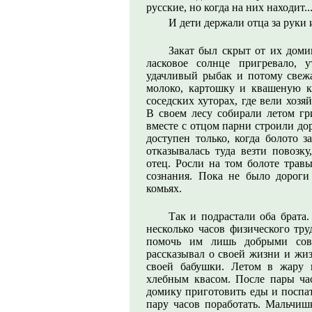
русские, но когда на них находит..
И дети держали отца за руки 
Закат был скрыт от их доми
ласковое солнце пригревало, 
удачливый рыбак и потому свежа
молоко, картошку и квашеную к
соседских хуторах, где вели хоз
В своем лесу собирали летом гр
вместе с отцом парни строили до
доступен только, когда болото з
отказывалась туда везти повозку
отец. Росли на том болоте трав
сознания. Пока не было дороги 
комьях.
Так и подрастали оба брата
несколько часов физического тру
помочь им лишь добрыми сов
рассказывал о своей жизни и жиз
своей бабушки. Летом в жару 
хлебным квасом. После пары час
домику приготовить еды и поспат
пару часов поработать. Мальчи