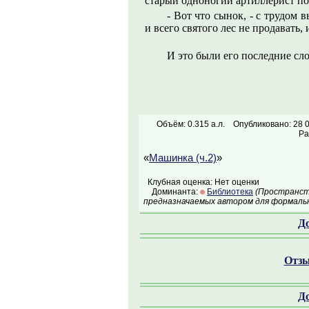
старый одноногий артиллерист по
- Вот что сынок, - с трудом 
и всего святого лес не продавать,
И это были его последние сло
Объём: 0.315 а.л.
Опубликовано: 28 
Ра
«
Машинка (ч.2)
»
Клубная оценка: Нет оценки
Доминанта:
Библиотека
(Пространств
предназначаемых автором для формальн
Д
Отзы
Д