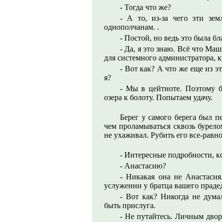
- Тогда что же?
- А то, из-за чего эти з
однополчанам. .
- Постой, но ведь это была б
- Да, я это знаю. Всё что Ма
для системного администратора, ку
- Вот как? А что же еще из э
я?
- Мы в цейтноте. Поэтому б
озера к болоту. Попытаем удачу.
Берег у самого берега был п
чем проламываться сквозь бурело
не ухаживал. Рубить его все-равно
- Интересные подробности, к
- Анастасию?
- Никакая она не Анастасия
услужении у братца вашего праде
- Вот как? Никогда не дума
быть прислуга.
- Не путайтесь. Личным дво