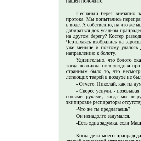
нашей положите.
Песчаный берег внезапно з
протока. Мы попытались переправ
в воде. А собственно, на что же 
добираться док усадьбы прапрадед
на другом берегу? Костер разво
Чертыхаясь взобрались на заросш
уже меньше и поэтому удалось 
направлению к болоту.
Удивительно, что болото ока
тогда возникла полноводная про
странным было то, что несмотр
летающих тварей в воздухе не был
- Отчего, Николай, как ты ду
- Скорее уснули, - позевывая
голыми руками, когда мы выру
экипировке респираторы отсутств
-Что же ты предлагаешь?
Он ненадолго задумался.
-Есть одна задумка, если Маш
Когда дети моего прапрадед