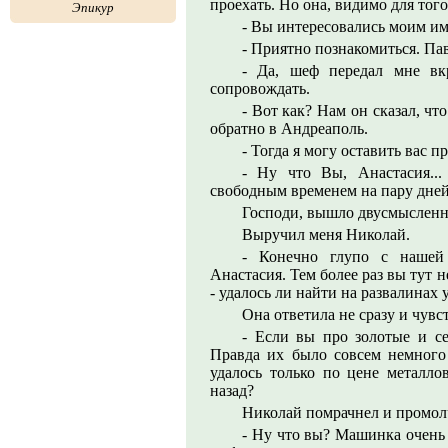
проехать. Но она, видимо для того
Эпикур
- Вы интересовались моим име
- Приятно познакомиться. Па
- Да, шеф передал мне вк
сопровождать.
- Вот как? Нам он сказал, чт
обратно в Андреаполь.
- Тогда я могу оставить вас п
- Ну что Вы, Анастасия...
свободным временем на пару дней, 
Господи, вышло двусмысленн
Выручил меня Николай.
- Конечно глупо с нашей
Анастасия. Тем более раз вы тут 
- удалось ли найти на развалинах 
Она ответила не сразу и чувс
- Если вы про золотые и се
Правда их было совсем немного 
удалось только по цене металло
назад?
Николай помрачнел и промолч
- Ну что вы? Машинка очень 