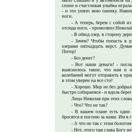
было слышно и у автомобиля на д
спине и счастливая улыбка играла 
- и это уняло мою панику. Након
ноги.
- А теперь, берем с собой 
отсюда ноги, - промолвил Никола
- В обход озер, в сторону дер
- Зачем? Чтобы попасть в 
озерами пятнадцать верст. Дума
Питер!
- Без денег?
- Вот наши деньги! - погл
выяснилось такие, что нам и н
колебаний могут отправить к пра
в этом уверен на все сто!
- Хорошо. Мир не без добрых 
быстро собираемся - и вдоль бере
Лицо Николая при этих слова
- Что? Что не так?
- В вашем плане есть один
бросятся в погоню за нами. Им в г
- А что не так с этим болото
- Нет, этого там слава Богу не