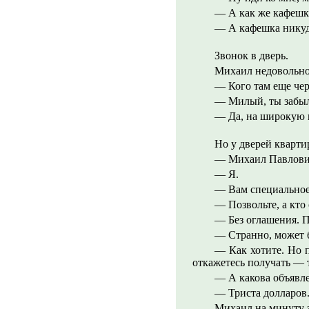
— А как же кафешк
— А кафешка никуд
Звонок в дверь.
Михаил недовольно
— Кого там еще чер
— Милый, ты забыл
— Да, на широкую н
Но у дверей кварти
— Михаил Павлови
— Я.
— Вам специальное 
— Позвольте, а кто
— Без оглашения. 
— Странно, может б
— Как хотите. Но 
откажетесь получать — 
— А какова объявл
— Триста долларов
Михаил на минуту 