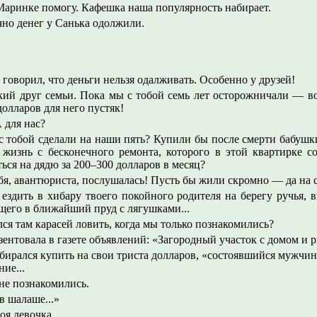
Маринке помогу. Кафешка наша популярность набирает.
но денег у Санька одолжили.
говорил, что деньги нельзя одалживать. Особенно у друзей!
кий друг семьи. Пока мы с тобой семь лет осторожничали — во
олларов для него пустяк!
 для нас?
с тобой сделали на наши пять? Купили бы после смерти бабушк
жизнь с бесконечного ремонта, которого в этой квартирке с
ься на дядю за 200–300 долларов в месяц?
ебя, авантюриста, послушалась! Пусть бы жили скромно — да на 
здить в хибару твоего покойного родителя на берегу ручья, 
ущего в ближайший пруд с лягушками...
ся там карасей ловить, когда мы только познакомились?
зентовала в газете объявлений: «Загородный участок с домом и 
бирался купить на свои триста долларов, «состоявшийся мужчина
ие...
 не познакомились.
в шалаше...»
оя девочка.