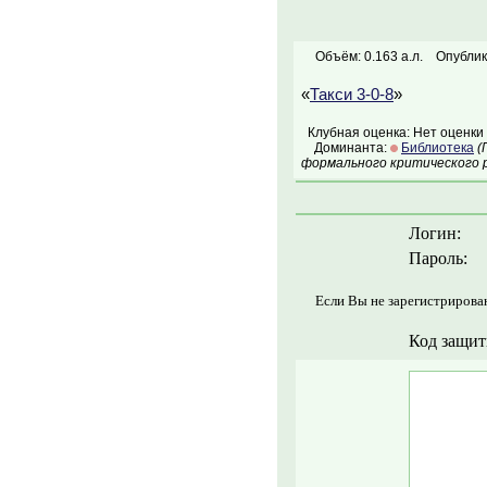
Объём: 0.163 а.л.
Опублик
«
Такси 3-0-8
»
Клубная оценка: Нет оценки
Доминанта:
Библиотека
(
формального критического р
Логин:
Пароль:
Если Вы не зарегистрирова
Код защит