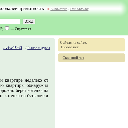
ерсоналии, грамотность
Библиотека
Объявления
//
IP;
— Спрятаться
Сейчас на сайте:
Никого нет
avisv1960
/
Былое и думы
Сквозной чат
й квартире недалеко от
рью квартиры обнаружил
орожно берет котенка на
ят котенка из бутылочки