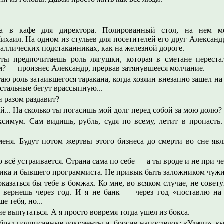
та в кафе для директора. Полированный стол, на нем м
хаил. На одном из стульев для посетителей его друг Александ
таллических подстаканниках, как на железной дороге.
ты предпочитаешь роль лягушки, которая в сметане перест
? — произнес Александр, прервав затянувшееся молчание.
аю роль затаившегося таракана, когда хозяин внезапно зашел на
 остальные бегут врассыпную...
н разом раздавит?
.. На сколько ты погасишь мой долг перед собой за мою долю?
симум. Сам видишь, рубль, судя по всему, летит в пропасть
меня. Будут потом жертвы этого бизнеса до смерти во сне явл
 всё устраивается. Страна сама по себе — а ты вроде и не при че
ка и бывшего программиста. Не привык быть заложником чужи
казаться бы тебе в бомжах. Ко мне, во всяком случае, не совет
ч вернешь через год. И я не банк — через год «поставлю на
е тебя, но...
е выпутаться. А я просто вовремя тогда ушел из бокса.
абрал подписанные документы и, бросив напоследок: «Удачи», в