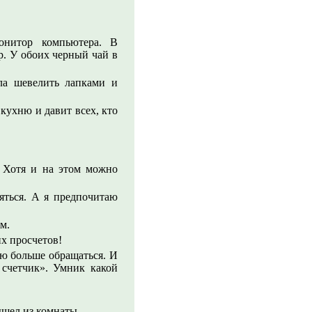
онитор компьютера. В
р. У обоих черный чай в
ала шевелить лапками и
 кухню и давит всех, кто
. Хотя и на этом можно
яться. А я предпочитаю
м.
х просчетов!
ую больше обращаться. И
 счетчик». Умник какой
ышел из комнаты.