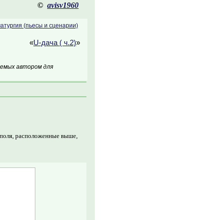
©
avisv1960
атургия (пьесы и сценарии)
«
U-дача ( ч.2)
»
аемых автором для
 поля, расположенные выше,