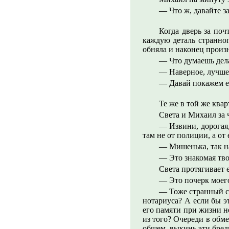
— Что ж, давайте з
Когда дверь за по
каждую деталь странног
обняла и наконец произ
— Что думаешь дел
— Наверное, лучше
— Давай покажем ег
Те же в той же квар
Света и Михаил за 
— Извини, дорогая,
там не от полиции, а от
— Мишенька, так н
— Это знакомая тво
Света протягивает 
— Это почерк моего
— Тоже странный сп
нотариуса? А если бы э
его памяти при жизни н
из того? Очереди в обме
общем, выкинь эти бред