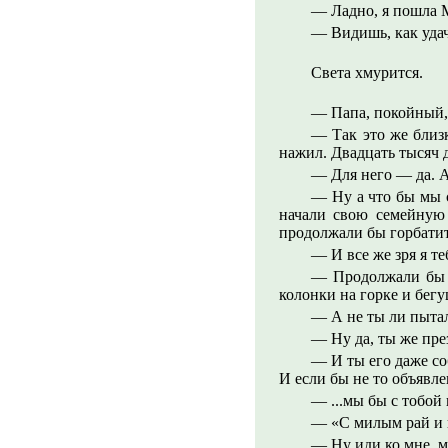
— Ладно, я пошла 
— Видишь, как удач
Света хмурится.
— Папа, покойный, 
— Так это же близ
нажил. Двадцать тысяч д
— Для него — да. А
— Ну а что бы мы 
начали свою семейную 
продолжали бы горбатит
— И все же зря я т
— Продолжали бы е
колонки на горке и бег
— А не ты ли пытал
— Ну да, ты же пре
— И ты его даже со
И если бы не то объявлен
— ...мы бы с тобой
— «С милым рай и 
— Ну иди ко мне, м