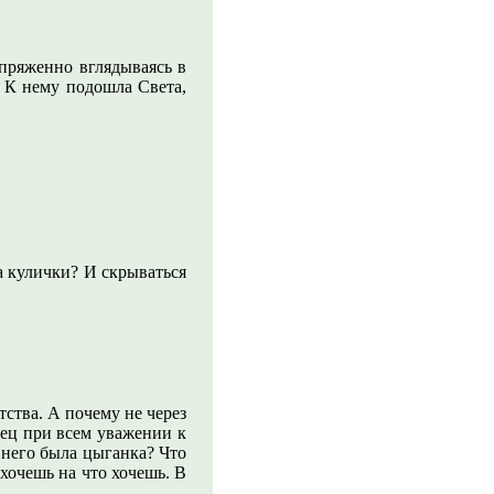
апряженно вглядываясь в
. К нему подошла Света,
на кулички? И скрываться
тства. А почему не через
тец при всем уважении к
 него была цыганка? Что
 хочешь на что хочешь. В