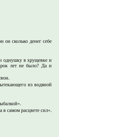
н он сколько денег себе
и однушку в хрущевке и
орок лет не было? Да и
свои.
вытекающего из водяной
рыбалкой».
 в самом расцвете сил».