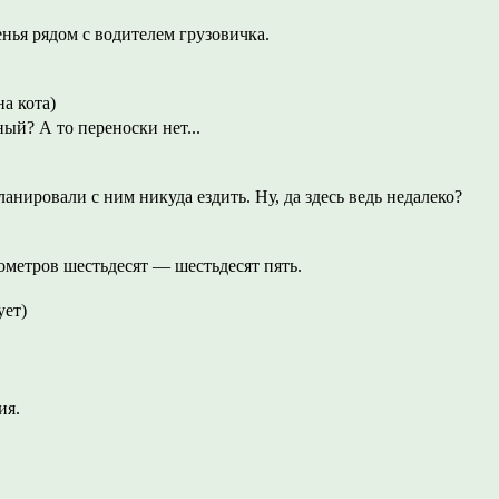
енья рядом с водителем грузовичка.
на кота)
ый? А то переноски нет...
анировали с ним никуда ездить. Ну, да здесь ведь недалеко?
метров шестьдесят — шестьдесят пять.
ует)
ия.