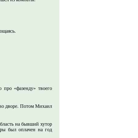
ощаясь.
о про «фазенду» твоего
 во дворе. Потом Михаил
область на бывший хутор
ры был оплачен на год