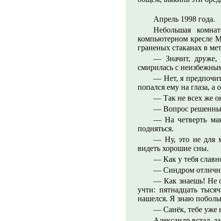
Апрель 1998 года.
Небольшая комна
компьютерном кресле Ми
граненых стаканах в ме
— Значит, друже, 
смирилась с неизбежным
— Нет, я предпочит
попался ему на глаза, а
— Так не всех же о
— Вопрос решенный.
— На четверть мак
подняться.
— Ну, это не для 
видеть хорошие сны.
— Как у тебя славно
— Синдром отлични
— Как знаешь! Не о
учти: пятнадцать тыся
нашелся. Я знаю побольш
— Санёк, тебе уже н
Александр встал, з