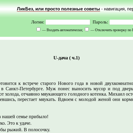
ЛикБез, или просто полезные советы
- навигация, п
Логин:
Пароль:
— Входить автоматически;
— Отключить проверку по 
U-дача ( ч.1)
отовится к встрече старого Нового года в новой двухкомнатно
 в Санкт-Петербурге. Муж понес выносить мусор и под две
от холода, отчаянно мяукающего голодного котенка. Михаил ост
евшись, перестает мяукать. Вдвоем с молодой женой они корм
в нашей семье прибыло!
о. Это к удаче.
обы рыжий. В полосочку.