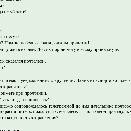
а?
а не убежит!
:
ти несут?
? Нам же мебель сегодня должны привезти!
огу жить начали. До сих пор не могу к этому привыкнуть.
ры оказался почтальон.
ч?
письмо с уведомлением о вручении. Данные паспорта вот здесь 
 отправитель?
Поймете при прочтении.
ыть, тогда не получать?
письмо сопровождалось телеграммой на имя начальника почтово
то распишитесь, пожалуйста, вот здесь, — почтальон протянул 
енная ценность отправления?
.
задумался.