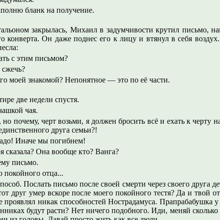
аполню бланк на получение.
чтальоном закрылась, Михаил в задумчивости крутил письмо, н
о конверта. Он даже поднес его к лицу и втянул в себя воздух
несла:
ать с этим письмом?
 сжечь?
о моей знакомой? Непонятное — это по её части.
тире две недели спустя.
чашкой чая.
 но почему, черт возьми, я должен бросить всё и ехать к черту 
 единственного друга семьи?!
адо! Иначе мы погибнем!
я сказала? Она вообще кто? Ванга?
ему письмо.
 покойного отца...
особ. Послать письмо после своей смерти через своего друга де
тот друг умер вскоре после моего покойного тестя? Да и твой о
е проявлял никак способностей Нострадамуса. Прапрабабушка у
нниках будут расти? Нет ничего подобного. Иди, меняй сколько
ни из головы. Давай просто жить как все люди.