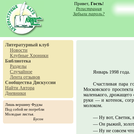
Привет,
Гость
!
Регистрация
Забыли пароль?
Литературный клуб
Новости
Клубные Хроники
Библиотека
Разделы
Случайное
Январь 1998 года.
Лента отзывов
Сообщества
Дискуссии
Счастливая пара г
Найти Автора
Московского проспекта
Дневники
маленького, дрожащего 
руки — и котенок, согр
Лишь вершину Фудзы
молоком.
Под собой не погребли
Молодые листья.
— Ну вот, Светик, 
Бусон
— Он рыжий, золотк
— Ну не совсем чт