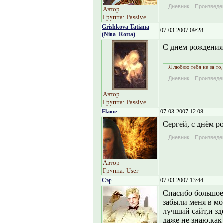
Дневник
Произведе
Автор
Группа: Passive
Grishkova Tatiana
07-03-2007 09:28
(Nina_Rotta)
С днем рождения,
Я люблю тебя не за то, 
Дневник
Произведе
Автор
Группа: Passive
Flame
07-03-2007 12:08
Сергей, с днём р
Дневник
Произведе
Автор
Группа: User
Сэр
07-03-2007 13:44
Спасибо большое 
забыли меня в 
лучший сайт,и зд
даже не знаю,как 