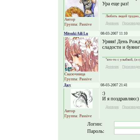
Ура еще раз!
Любить людей трудно, 
Автор
Дневник
Произведе
Группа: Passive
Mitsuki Aili Lu
08-03-2007 11:10
Уряяя! День Рожд
сладости и буяни
"кто-то с улыбкой, (и 
Дневник
Произведе
Сказочница
Группа: Passive
Джу
08-03-2007 21:41
:)
И я поздравляю:)
Дневник
Произведе
Автор
Группа: Passive
Логин:
Пароль: