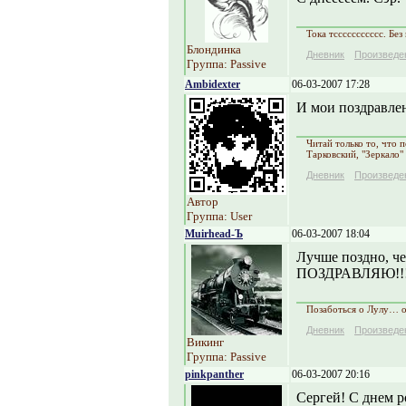
Тока тссссссссссс. Без 
Блондинка
Дневник
Произведе
Группа: Passive
Ambidexter
06-03-2007 17:28
И мои поздравлен
Читай только то, что
Тарковский, "Зеркало"
Дневник
Произведе
Автор
Группа: User
Muirhead-Ъ
06-03-2007 18:04
Лучше поздно, че
ПОЗДРАВЛЯЮ!!!
Позаботься о Лулу… 
Дневник
Произведе
Викинг
Группа: Passive
pinkpanther
06-03-2007 20:16
Сергей! С днем р