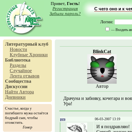
Привет,
Гость
!
Регистрация
С чего оно и к ч
Забыли пароль?
Логин:
— Входить ав
Литературный клуб
Новости
BlinkCat
Клубные Хроники
Библиотека
Разделы
Случайное
Лента отзывов
Сообщества
Автор
Дискуссии
Найти Автора
Дневники
Драчуна и забияку, кочегара и во
Ура!
Счастье, когда у
погибшего мужа остаётся
бодрый сын, чтобы
pro
06-03-2007 13:19
отомстить.
И я поздравляю!
Гомер
Сергей, желаю те