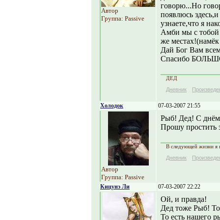
говорю...Но гово
Автор
появлюсь здесь,и
Группа: Passive
узнаете,что я нак
Амби мы с тобой
же местах!(намёк
Дай Бог Вам всем
Спасибо БОЛЬШ
ДЕД
Дневник
Произведе
Холодок
07-03-2007 21:55
Рыб! Дед! С днём
Прошу простить з
В следующей жизни я н
Дневник
Произведе
Автор
Группа: Passive
Кицунэ Ли
07-03-2007 22:22
Ой, и правда!
Дед тоже Рыб! То
То есть нашего р