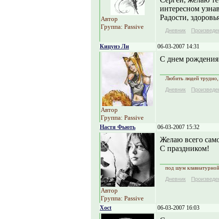
интересном узна
Радости, здоровья
Автор
Группа: Passive
Дневник
Произведе
Кицунэ Ли
06-03-2007 14:31
С днем рождения!
Любить людей трудно, 
Дневник
Произведе
Автор
Группа: Passive
Настя Фьють
06-03-2007 15:32
Желаю всего само
С праздником!
под шум клавиатурной
Дневник
Произведе
Автор
Группа: Passive
Xoct
06-03-2007 16:03