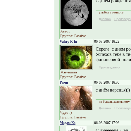
С днем рождения,
улыбка в темноте
Дневник
Произведе
Автор
Группа: Passive
Valery R-in
06-03-2007 16:22
Серега, с днем р
Успехов тебе в т
финансовой поли
Произведения
Уснувший
Группа: Passive
Рими
06-03-2007 16:30
с днём варенья)))
не бывать дательному
Дневник
Произведе
Чудо :)
Группа: Passive
Мадам Ко
06-03-2007 17:06
С днёёёёём. Сэр.