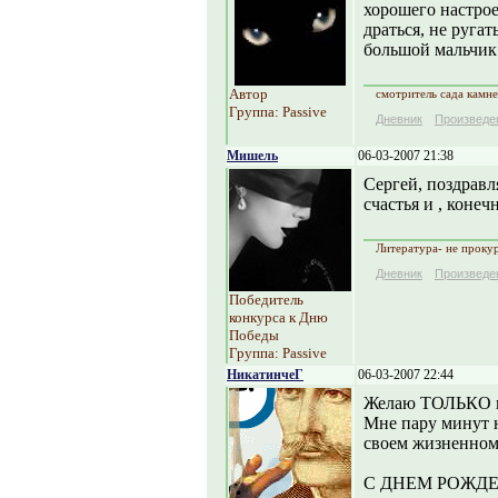
хорошего настрое
драться, не ругат
большой мальчик
Автор
смотритель сада камн
Группа: Passive
Дневник
Произведе
Мишель
06-03-2007 21:38
Сергей, поздравл
счастья и , конеч
Литература- не прокур
Дневник
Произведе
Победитель
конкурса к Дню
Победы
Группа: Passive
НикатинчеГ
06-03-2007 22:44
Желаю ТОЛЬКО по
Мне пару минут н
своем жизненном 
С ДНЕМ РОЖДЕНИ