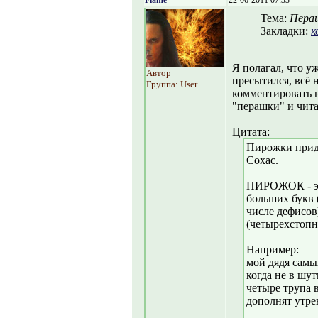
Flame
22-06-2011 07:33
Тема:
Пера
Закладки:
к
Я полагал, что уж
Автор
пресытился, всё 
Группа: User
комментировать н
"перашки" и чита
Цитата:
Пирожки прид
Сохас.
ПИРОЖОК - эт
больших букв 
числе дефисов
(четырехстопн
Например:
мой дядя самы
когда не в шут
четыре трупа 
дополнят утр