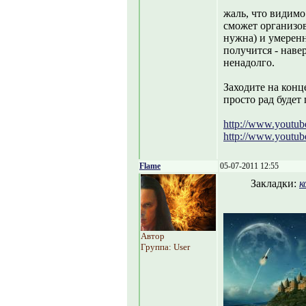
жаль, что видимо
сможет организов
нужна) и умеренн
получится - наве
ненадолго.
Заходите на конц
просто рад будет 
http://www.yout
http://www.yout
Flame
05-07-2011 12:55
Закладки:
к
Автор
Группа: User