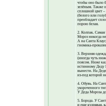
чтобы оно было б
зелёным. Также 
сплошной цвет – 
(белого или голу
преобладает спло
порою белая.
2. Колпак. Самая
Мороз никогда не
А на Санта Клаус
гномика-проказн
3. Верхняя одежд
(иногда чуть ниж
поясом. Ниже ка
истинному Деду 
вынести. На Деде
из-под которой н
4. Обувь. На Сан
укороченного тип
У Деда Мороза д
5. Борода. У Сан
и еще кудрявая, к