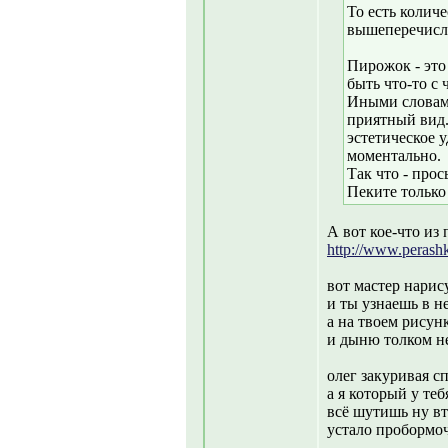
То есть количес
вышеперечисле
Пирожок - это
быть что-то с ч
Иными словами
приятный вид.
эстетическое у
моментально.
Так что - прос
Пеките только
А вот кое-что из
http://www.perashk
вот мастер нари
и ты узнаешь в н
а на твоем рисун
и дыню толком не
олег закуривая с
а я который у теб
всё шутишь ну в
устало пробормоч