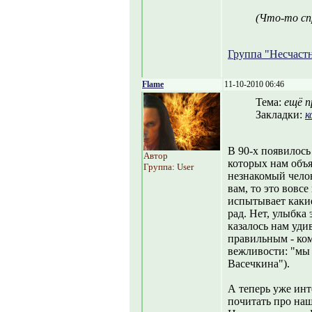
(Что-то сп
Группа "Несчастн
Flame
11-10-2010 06:46
Тема:
ещё п
Закладки:
к
В 90-х появилось
Автор
которых нам объя
Группа: User
незнакомый чело
вам, то это вовс
испытывает какие
рад. Нет, улыбка 
казалось нам уди
правильным - ком
вежливости: "мы
Васечкина").
А теперь уже инт
почитать про на