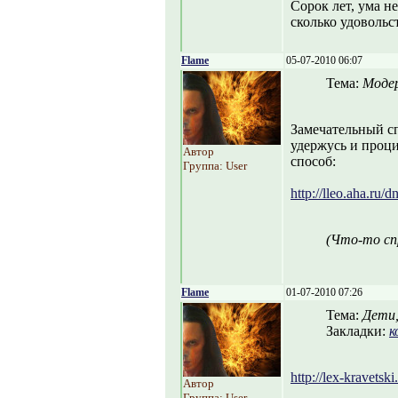
Сорок лет, ума не
сколько удовольст
Flame
05-07-2010 06:07
Тема:
Моде
Замечательный с
удержусь и проци
Автор
способ:
Группа: User
http://lleo.aha.ru/
(Что-то сп
Flame
01-07-2010 07:26
Тема:
Дети,
Закладки:
к
http://lex-kravetsk
Автор
Группа: User