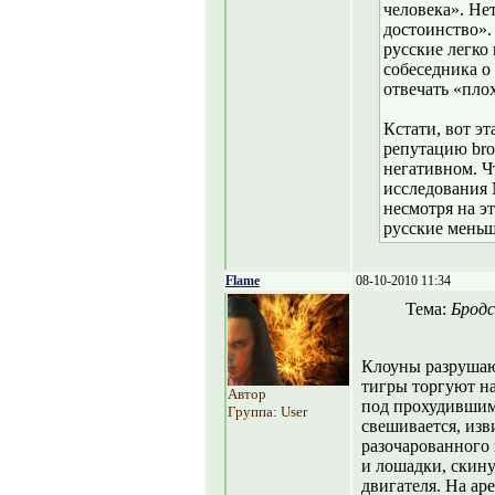
человека». Не
достоинство». 
русские легко
собеседника о 
отвечать «пло
Кстати, вот эт
репутацию br
негативном. Ч
исследования 
несмотря на эт
русские меньш
Flame
08-10-2010 11:34
Тема:
Бродс
Клоуны разрушаю
тигры торгуют на
Автор
под прохудившимс
Группа: User
свешивается, изв
разочарованного
и лошадки, скину
двигателя. На аре