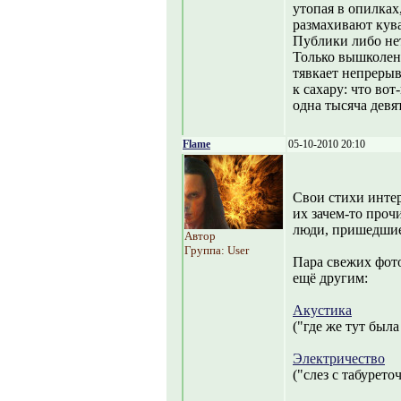
утопая в опилках
размахивают кув
Публики либо нет
Только вышколен
тявкает непрерыв
к сахару: что вот
одна тысяча девя
Flame
05-10-2010 20:10
Свои стихи интер
их зачем-то прочи
люди, пришедшие 
Автор
Группа: User
Пара свежих фото
ещё другим:
Акустика
("где же тут была 
Электричество
("слез с табурето