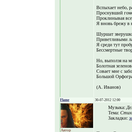
Вспыхает небо, р
Проснувший гомо
Проклинывая все 
Я вновь брежу в 
Шуршат зверушки
Приветливыми л
Я среди тут проб
Бессмертные тво
Но, выползя на м
Болотная зеленов
Совает мне с заб
Большой Орфогра
(А. Иванов)
Flame
30-07-2012 12:00
Музыка:
Де
Тема:
Стихи
Закладки:
з
Автор