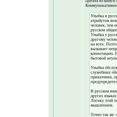
Цитата из книги 
Коммуникативное
Улыбка в русс
атрибутом веж
человек, тем 
русском обще
Улыбка у русс
другому челове
на всех. Поэто
вызывает непр
коннотацию. 
бытовой неул
Улыбка обслу
служебных обя
приказчики, п
предупредител
В русском язы
других языках
Логику этой п
мышлением.
Точно так же 