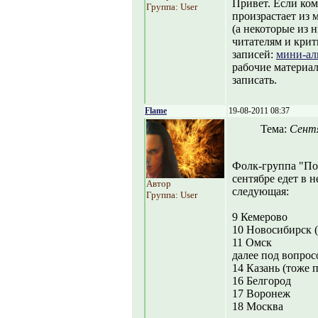
Привет. Если ком
Группа: User
произрастает из 
(а некоторые из 
читателям и крит
записей:
мини-ал
рабочие материал
записать.
Flame
19-08-2011 08:37
Тема:
Сентя
Фолк-группа "Пос
сентябре едет в 
Автор
следующая:
Группа: User
9 Кемерово
10 Новосибирск (
11 Омск
далее под вопро
14 Казань (тоже 
16 Белгород
17 Воронеж
18 Москва