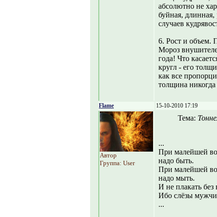
абсолютно не хар
буйная, длинная,
случаев кудрявост
6. Рост и объем.
Мороз внушителе
года! Что касаетс
кругл - его толщи
как все пропорци
толщина никогда 
Flame
15-10-2010 17:19
Тема:
Тонне
...
При малейшей во
Автор
надо быть.
Группа: User
При малейшей во
надо мыть.
И не плакать без
Ибо слёзы мужчи
...