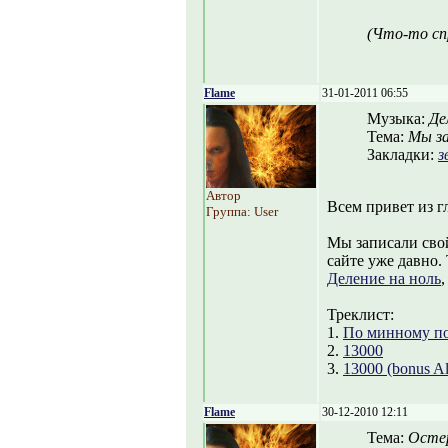
(Что-то сп
Flame
31-01-2011 06:55
Музыка:
Де
Тема:
Мы за
Закладки:
з
Автор
Всем привет из г
Группа: User
Мы записали свой
сайте уже давно.
Деление на ноль
,
Треклист:
1.
По минному п
2.
13000
3.
13000 (bonus Al
Flame
30-12-2010 12:11
Тема:
Остер