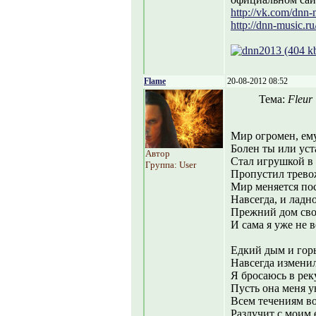
http://vk.com/dnn-
http://dnn-music.ru
Flame
20-08-2012 08:52
Тема:
Fleur
Мир огромен, ему
Болен ты или уст
Автор
Стал игрушкой в 
Группа: User
Пропустил трево
Мир меняется по
Навсегда, и ладно
Прежний дом свой
И сама я уже не в
Едкий дым и гор
Навсегда изменил
Я бросаюсь в рек
Пусть она меня у
Всем течениям в
Разлучит с моим 