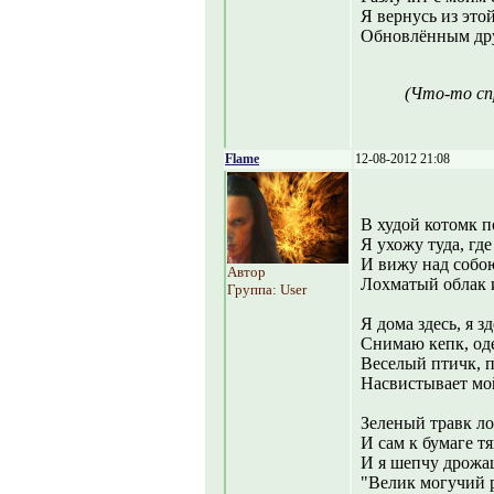
Я вернусь из это
Обновлённым др
(Что-то сп
Flame
12-08-2012 21:08
В худой котомк п
Я ухожу туда, где
И вижу над собо
Автор
Лохматый облак 
Группа: User
Я дома здесь, я з
Снимаю кепк, од
Веселый птичк, п
Насвистывает мо
Зеленый травк ло
И сам к бумаге тя
И я шепчу дрожа
"Велик могучий 