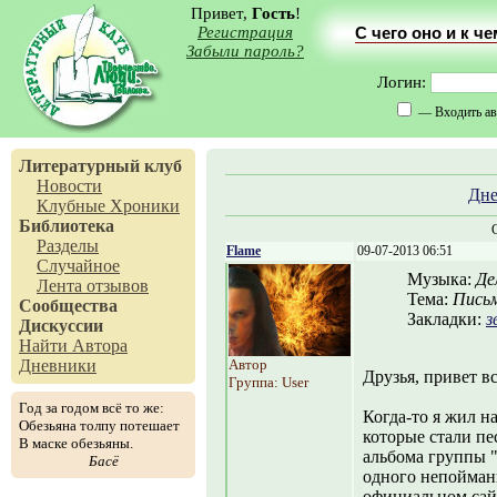
Привет,
Гость
!
Регистрация
С чего оно и к ч
Забыли пароль?
Логин:
— Входить ав
Литературный клуб
Новости
Дн
Клубные Хроники
Библиотека
Разделы
Flame
09-07-2013 06:51
Случайное
Музыка:
Де
Лента отзывов
Тема:
Письм
Сообщества
Закладки:
з
Дискуссии
Найти Автора
Дневники
Автор
Друзья, привет в
Группа: User
Год за годом всё то же:
Когда-то я жил на
Обезьяна толпу потешает
которые стали п
В маске обезьяны.
альбома группы 
Басё
одного непойман
официальном са