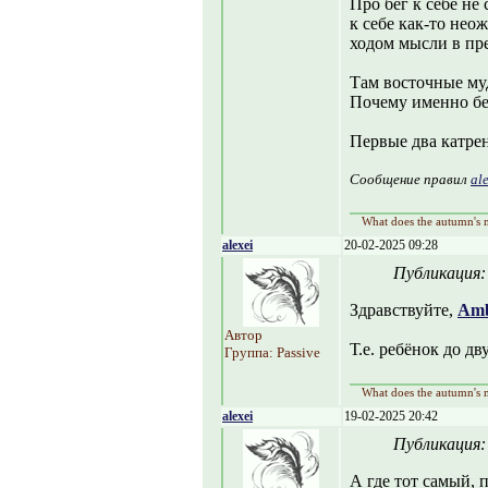
Про бег к себе не
к себе как-то нео
ходом мысли в пр
Там восточные муд
Почему именно беж
Первые два катрен
Сообщение правил
al
What does the autumn's m
alexei
20-02-2025 09:28
Публикация
Здравствуйте,
Amb
Автор
Т.е. ребëнок до д
Группа: Passive
What does the autumn's m
alexei
19-02-2025 20:42
Публикация
А где тот самый, 