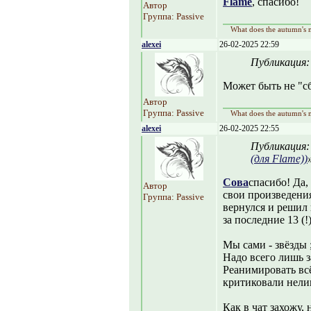
Flame
, спасибо!
Автор
Группа: Passive
What does the autumn's m
alexei
26-02-2025 22:59
Публикация
Может быть не "сб
Автор
Группа: Passive
What does the autumn's m
alexei
26-02-2025 22:55
Публикация
(для Flame))
Сова
спасибо! Да,
Автор
свои произведения
Группа: Passive
вернулся и решил
за последние 13 (!)
Мы сами - звëзды 
Надо всего лишь з
Реанимировать всë
критиковали нели
Как в чат захожу,