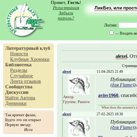
Привет,
Гость
!
Регистрация
ЛикБез, или прос
Забыли
пароль?
Логин:
— Входить ав
Литературный клуб
Новости
alexei
. От
Клубные Хроники
Библиотека
Страниц
Разделы
alexei
11-04-2025 21:49
Случайное
Публикация
Лента отзывов
(для Flame))
Сообщества
Дискуссии
avisv1960
, спасиб
Автор
Найти Автора
Группа: Passive
Дневники
What does the autumn's m
alexei
27-02-2025 18:30
Так кричит фазан,
Будто это он открыл
Публикация
Первую звезду.
(для Flame))
Исса