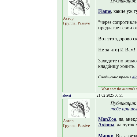
Публикация
Flame
, какие уж т
Автор
"через сопротивле
Группа: Passive
предлагает свои о
Вот это здорово ск
Не за что) И Вам!
Заходите по возм
кладбищу ходить.
Сообщение правил
al
What does the autumn's m
alexei
21-02-2025 06:51
Публикация
тебе прише
ManZoo
, да, ане
Автор
Axioma
, да чуток
Группа: Passive
Манки
, Вы - звез