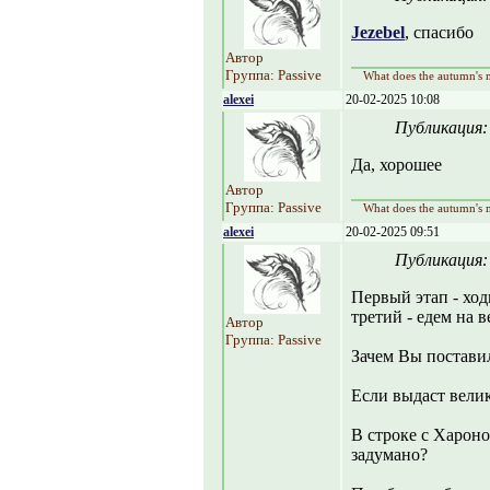
Jezebel
, спасибо
Автор
Группа: Passive
What does the autumn's m
alexei
20-02-2025 10:08
Публикация
Да, хорошее
Автор
Группа: Passive
What does the autumn's m
alexei
20-02-2025 09:51
Публикация
Первый этап - хо
третий - едем на 
Автор
Группа: Passive
Зачем Вы постави
Если выдаст велик
В строке с Хароно
задумано?