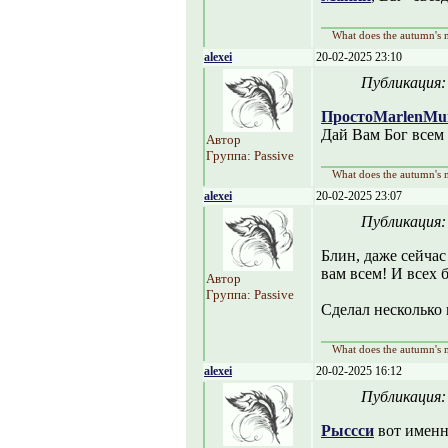
What does the autumn's m
alexei
20-02-2025 23:10
Публикация
Просто
Marlen
Mu
Дай Вам Бог всем 
Автор
Группа: Passive
What does the autumn's m
alexei
20-02-2025 23:07
Публикация
Блин, даже сейчас
вам всем! И всех б
Автор
Группа: Passive
Сделал несколько 
What does the autumn's m
alexei
20-02-2025 16:12
Публикация
Рыссси
вот именно