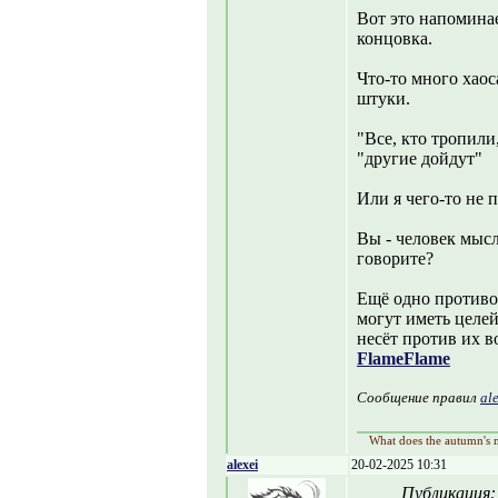
Вот это напоминае
концовка.
Что-то много хаос
штуки.
"Все, кто тропили
"другие дойдут"
Или я чего-то не 
Вы - человек мыс
говорите?
Ещë одно противор
могут иметь целей
несëт против их в
Flame
Flame
Сообщение правил
al
What does the autumn's m
alexei
20-02-2025 10:31
Публикация