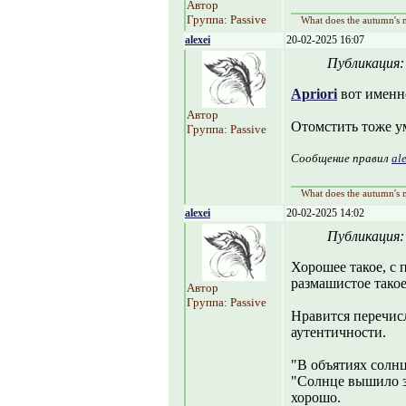
Автор
Группа: Passive
What does the autumn's m
alexei
20-02-2025 16:07
Публикация
Apriori
вот именно
Автор
Отомстить тоже у
Группа: Passive
Сообщение правил
al
What does the autumn's m
alexei
20-02-2025 14:02
Публикация
Хорошее такое, с 
размашистое такое
Автор
Группа: Passive
Нравится перечис
аутентичности.
"В объятиях солнц
"Солнце вышило з
хорошо.