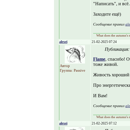
"Написать", и всë.
Заходите ещë)
Сообщение правил
al
What does the autumn's m
alexei
21-02-2025 07:24
Публикация
Flame
, спасибо! 
тоже живой.
Автор
Группа: Passive
Живость хороший 
Про энергетическ
И Вам!
Сообщение правил
al
What does the autumn's m
alexei
21-02-2025 07:12