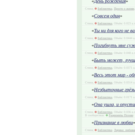
«
День рождения
»
Стихи,
Библиотека
,
Просто о жизни
«
Совсем один
»
Стихи,
Библиотека
, Объём: 0.023 а.
«
Ты ни для кого не 
Стихи,
Библиотека
, Объём: 0.0444 а
«
Погибнуть мне суж
Стихи,
Библиотека
, Объём: 0.048 а.
«
Быть может, лучше
Стихи,
Библиотека
, Объём: 0.0371 а
«
Весь этот мир - обм
Стихи,
Библиотека
, Объём: 0.0314 а
«
Незбыточные грёз
Стихи,
Библиотека
, Объём: 0.0171 а
«
Она ушла, и опустил
Стихи,
Библиотека
, Объём: 0.036 а.
В сообществах:
Рецензенты Поэзии
«
Признание в любви
Стихи,
Библиотека
,
Лирика: любовн