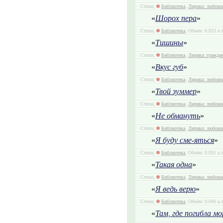
Стихи,
Библиотека
,
Лирика: любовн
«
Шорох пера
»
Стихи,
Библиотека
, Объём: 0.023 а.
«
Тишины
»
Стихи,
Библиотека
,
Лирика: гражда
«
Вкус губ
»
Стихи,
Библиотека
,
Лирика: любовн
«
Твой зуммер
»
Стихи,
Библиотека
,
Лирика: любовн
«
Не обмануть
»
Стихи,
Библиотека
,
Лирика: любовн
«
Я буду сме-яться
»
Стихи,
Библиотека
, Объём: 0.051 а.
«
Такая одна
»
Стихи,
Библиотека
,
Лирика: любовн
«
Я ведь верю
»
Стихи,
Библиотека
, Объём: 0.046 а.
«
Там, где погибла мо