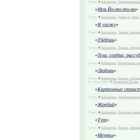
Стихи,
Библиотека
,
Эксперименталь
«
Моя Йо-то-то-ви
»
Стихи,
Библиотека
,
Драмы в стихах
«
Я ухожу
»
Стихи,
Библиотека
,
Лирика: любовн
«
Уйдёшь
»
Стихи,
Библиотека
,
Лирика: любовн
«
Тела, сердца, рассу
Стихи,
Библиотека
,
Иронические ст
«
Любовь
»
Стихи,
Библиотека
,
Лирика: любовн
В сообществах:
Рецензенты Поэзии
«
Картонные страс
Стихи,
Библиотека
,
Эксперименталь
«
Жребий
»
Стихи,
Библиотека
,
Авторская песня
«
Тут
»
Стихи,
Библиотека
,
Лирика: любовн
«
Мечты
»