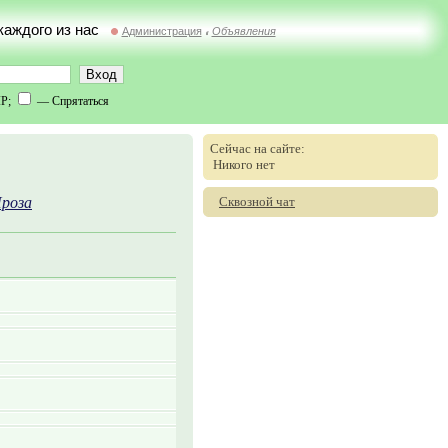
 каждого из нас
Администрация
Объявления
//
IP;
— Спрятаться
Сейчас на сайте:
Никого нет
Сквозной чат
роза