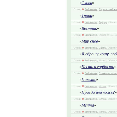
«
Слова
»
Стихи,
Библиотека
,
Лирика: любовн
«
Тропа
»
Стихи,
Библиотека
,
Хоррор
, Объём: 
«
Вестник
»
Стихи,
Библиотека
, Объём: 0.1671 а
«
Мир снов
»
Стихи,
Библиотека
,
Сказка
, Объём: 
«
Я сброшу ношу, побе
Стихи,
Библиотека
,
Истина
, Объём: 
«
Честь и гордость
»
Стихи,
Библиотека
,
Сказки из личн
«
Память
»
Стихи,
Библиотека
,
Истина
, Объём: 
«
Правда или ложь?
»
Стихи,
Библиотека
,
Истина
, Объём: 
«
Мечта
»
Стихи,
Библиотека
,
Истина
, Объём: 