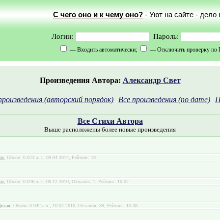
С чего оно и к чему оно?
- Уют на сайте - дело
Логин:
Пароль:
— Входить автоматически;
— Отключить проверку по 
Произведения Автора:
Александр Свет
произведения (авторский порядок)
Все произведения (по дате)
П
Все Стихи Автора
Выше расположены более новые произведения
ая
, Объём: 0.023 а.л., 09 04 2014, Рейтинг: 10
ая
, Объём: 0.046 а.л., 06 12 2010, Отзывов: 1, Рейтинг: 10.07
фская
, Объём: 0.042 а.л., 10 07 2010, Отзывов: 39, Рейтинг: 10.08