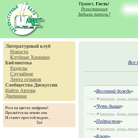
Привет,
Гость
!
Регистрация
Забыли пароль?
Литературный клуб
Новости
Клубные Хроники
Все 
Библиотека
Разделы
Случайное
Лента отзывов
Сообщества
Дискуссии
Найти Автора
«
Весенний дождь
»
Дневники
Стихи,
Библиотека
,
Лирика: любовн
«
Чуть дыша
»
Роса на цветах шафрана!
Прольётся на землю она
Стихи,
Библиотека
,
Лирика: любовн
И станет простой водою...
«
Подросток
»
Тиё
Стихи,
Библиотека
,
Лирика: филосо
«
Крот
»