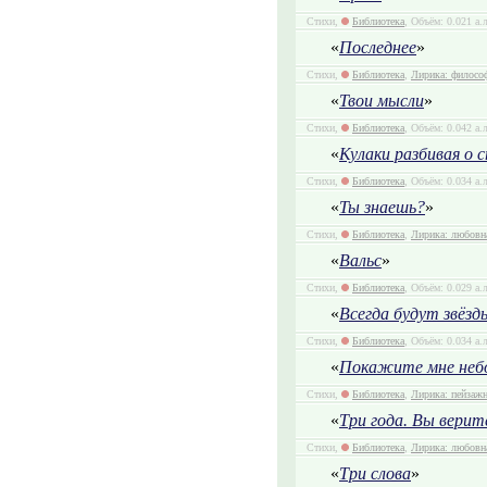
Стихи,
Библиотека
, Объём: 0.021 а.
«
Последнее
»
Стихи,
Библиотека
,
Лирика: филосо
«
Твои мысли
»
Стихи,
Библиотека
, Объём: 0.042 а.
«
Кулаки разбивая о 
Стихи,
Библиотека
, Объём: 0.034 а.
«
Ты знаешь?
»
Стихи,
Библиотека
,
Лирика: любовн
«
Вальс
»
Стихи,
Библиотека
, Объём: 0.029 а.
«
Всегда будут звёзд
Стихи,
Библиотека
, Объём: 0.034 а.
«
Покажите мне небо
Стихи,
Библиотека
,
Лирика: пейзаж
«
Три года. Вы верит
Стихи,
Библиотека
,
Лирика: любовн
«
Три слова
»