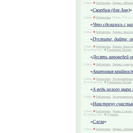
Стихи,
Библиотека
,
Лирика: пейзаж
«
Скорбим (для Анн)
»
Стихи,
Библиотека
, Объём: 0.03 а.л
«
Что сделалось с н
Стихи,
Библиотека
,
Лирика: филосо
«
Пустите, дайте, о
Стихи,
Библиотека
,
Лирика: филосо
В сообществах:
Рецензенты Поэзии
«
Десять заповедей 
Стихи,
Библиотека
,
Лирика: гражда
«
Анатомия крайнос
Стихи,
Библиотека
,
Эксперименталь
В сообществах:
Рецензенты Поэзии
«
А ведь целого мира
Стихи,
Библиотека
,
Эксперименталь
«
Навстречу счастью
Стихи,
Библиотека
,
Драмы в стихах
В сообществах:
Турниры
«
Слеза
»
Стихи,
Библиотека
,
Лирика: любовн