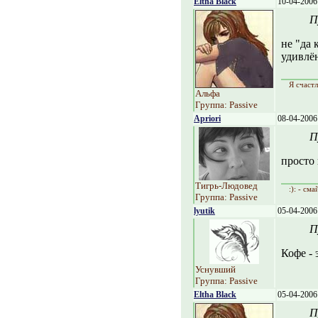
Eltha Black
10-04-2006
П
не "да 
удивлён
Я счастл
Альфа
Группа: Passive
Apriori
08-04-2006
П
просто
Тигрь-Людовед
:): - см
Группа: Passive
lyutik
05-04-2006
П
Кофе - 
Уснувший
Группа: Passive
Eltha Black
05-04-2006
П