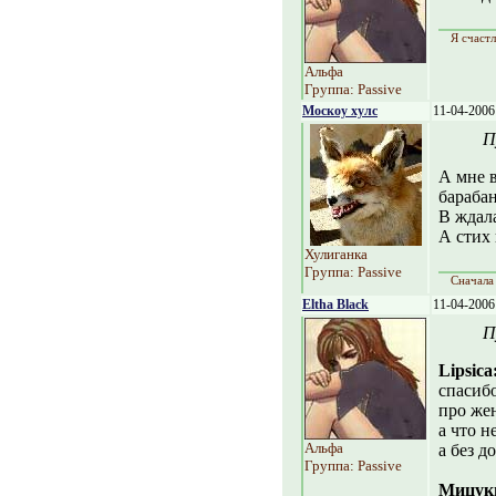
Я счастл
Альфа
Группа: Passive
Москоу хулс
11-04-2006
П
А мне в
бараба
В ждал
А стих 
Хулиганка
Группа: Passive
Сначала 
Eltha Black
11-04-2006
П
Lipsica
спасибо
про жен
а что н
Альфа
а без д
Группа: Passive
Мицук