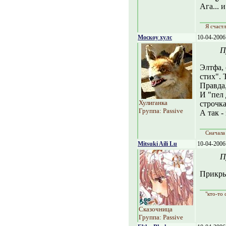
Ага... 
Я счастл
Москоу хулс
10-04-2006
П
Элтфа,
стих". 
Правда,
И "пел 
Хулиганка
строчк
Группа: Passive
А так -
Сначала 
Mitsuki Aili Lu
10-04-2006
П
Прикры
"кто-то 
Сказочница
Группа: Passive