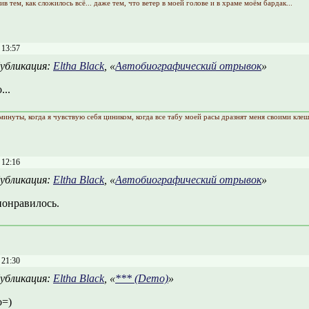
ив тем, как сложилось всё... даже тем, что ветер в моей голове и в храме моём бардак...
 13:57
убликация:
Eltha Black
, «
Автобиографический отрывок
»
...
минуты, когда я чувствую себя циником, когда все табу моей расы дразнят меня своими кле
 12:16
убликация:
Eltha Black
, «
Автобиографический отрывок
»
понравилось.
 21:30
убликация:
Eltha Black
, «
*** (Demo)
»
о=)