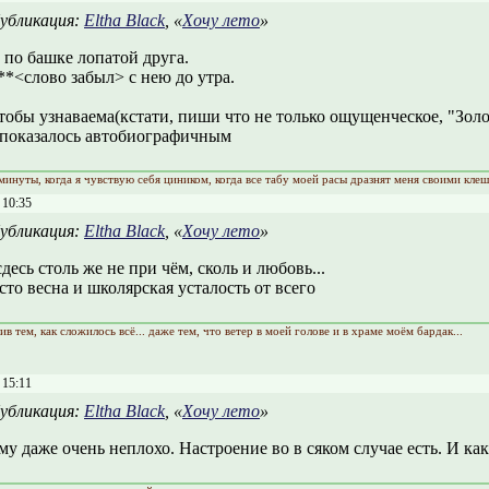
убликация:
Eltha Black
, «
Хочу лето
»
а по башке лопатой друга.
*<слово забыл> с нею до утра.
тобы узнаваема(кстати, пиши что не только ощущенческое, "Золо
 показалось автобиографичным
минуты, когда я чувствую себя циником, когда все табу моей расы дразнят меня своими кле
 10:35
убликация:
Eltha Black
, «
Хочу лето
»
десь столь же не при чём, сколь и любовь...
сто весна и школярская усталость от всего
ив тем, как сложилось всё... даже тем, что ветер в моей голове и в храме моём бардак...
 15:11
убликация:
Eltha Black
, «
Хочу лето
»
у даже очень неплохо. Настроение во в сяком случае есть. И как 