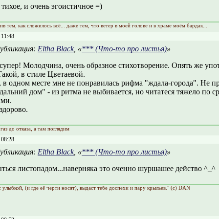
и тихое, и очень эгоистичное =)
ив тем, как сложилось всё... даже тем, что ветер в моей голове и в храме моём бардак...
 11:48
убликация:
Eltha Black
, «
*** (Что-то про листья)
»
 супер! Молодчина, очень образное стихотворение. Опять же уп
Такой, в стиле Цветаевой.
 в одном месте мне не понравилась рифма "ждала-города". Не пр
дальний дом" - из ритма не выбивается, но читатеся тяжело по 
ами.
 здорово.
газ до отказа, а там поглядим
 08:28
убликация:
Eltha Black
, «
*** (Что-то про листья)
»
ться листопадом...наверняка это оченно шуршашее действо ^_^
с улыбкой, (и где её черти носят), выдаст тебе доспехи и пару крыльев." (с) DAN