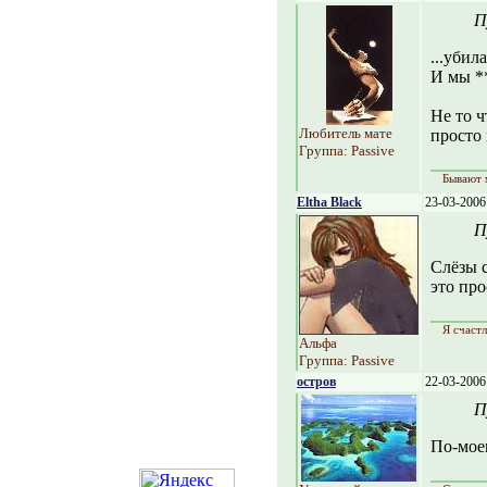
П
...убил
И мы **
Не то ч
Любитель мате
просто
Группа: Passive
Бывают 
Eltha Black
23-03-2006
П
Слёзы с
это про
Я счастл
Альфа
Группа: Passive
остров
22-03-2006
П
По-моем