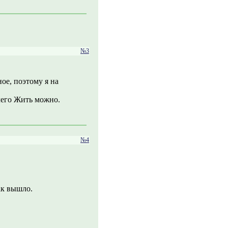
№3
ое, поэтому я на
чего Жить можно.
№4
так вышло.