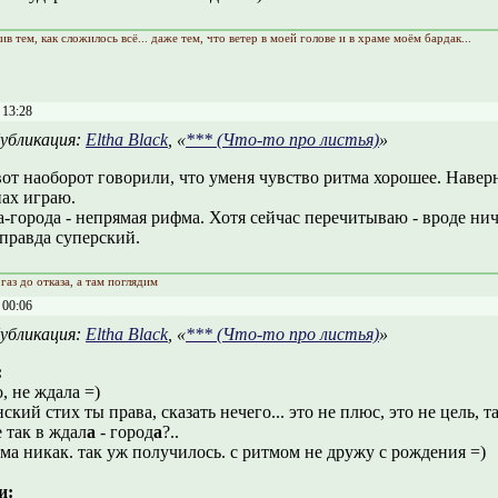
ив тем, как сложилось всё... даже тем, что ветер в моей голове и в храме моём бардак...
 13:28
убликация:
Eltha Black
, «
*** (Что-то про листья)
»
от наоборот говорили, что уменя чувство ритма хорошее. Наверн
нах играю.
а-города - непрямая рифма. Хотя сейчас перечитываю - вроде ни
правда суперский.
газ до отказа, а там поглядим
 00:06
убликация:
Eltha Black
, «
*** (Что-то про листья)
»
:
, не ждала =)
ский стих ты права, сказать нечего... это не плюс, это не цель, 
е так в ждал
а
- город
а
?..
ома никак. так уж получилось. с ритмом не дружу с рождения =)
и: