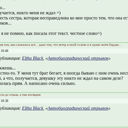
...
учается, никто меня не ждал =)
есть сестра, которая несправедлива ко мне просто тем, что она ес
ков...
 я не помню, как писала этот текст. честное слово=)
ив тем, как сложилось всё... даже тем, что ветер в моей голове и в храме моём бардак...
 18:48
убликация:
Eltha Black
, «
Автобиографический отрывок
»
жжешь...
стно-то. У меня тут брат бегает, я иногда бываю с ним очень нес
 а что, получается, девушку эту никто не ждал на самом деле?
илась прям. А написано очень сильно.
газ до отказа, а там поглядим
 18:38
убликация:
Eltha Black
, «
Автобиографический отрывок
»