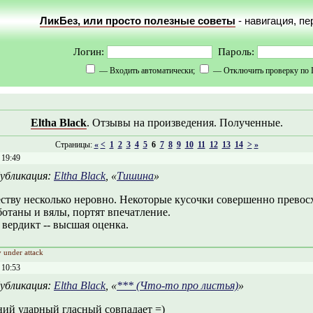
ЛикБез, или просто полезные советы
- навигация, п
Логин:
Пароль:
— Входить автоматически;
— Отключить проверку по 
Eltha Black
. Отзывы на произведения. Полученные.
Страницы:
«
<
1
2
3
4
5
6
7
8
9
10
11
12
13
14
>
»
 19:49
убликация:
Eltha Black
, «
Тишина
»
еству несколько неровно. Некоторые кусочки совершенно превос
отаны и вялы, портят впечатление.
вердикт -- высшая оценка.
y under attack
 10:53
убликация:
Eltha Black
, «
*** (Что-то про листья)
»
ний ударный гласный совпадает =)