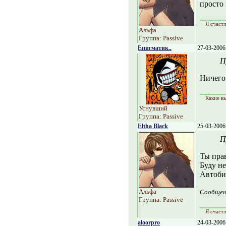
просто 
Я счастл
Альфа
Группа: Passive
Енигматик..
27-03-2006
П
Ничего 
Какие в
Уснувший
Группа: Passive
Eltha Black
25-03-2006
П
Ты прав
Буду не
Автобио
Альфа
Сообщен
Группа: Passive
Я счастл
aloorpro
24-03-2006