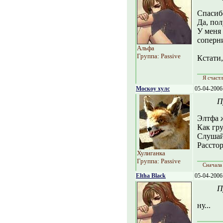
Спасибо
Да, пол
У меня 
соперни
Альфа
Группа: Passive
Кстати,
Я счастл
Москоу хулс
05-04-2006
П
Элтфа 
Как гру
Слушай,
Расстор
Хулиганка
Группа: Passive
Сначала 
Eltha Black
05-04-2006
П
ну...