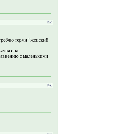
№5
отреблю терми "женский
ямая она.
сравнению с маленькими
№6