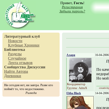
Привет,
Гость
!
Регистрация
Забыли пароль?
Литературный клуб
Новости
Клубные Хроники
Библиотека
Разделы
Алари
16-04-2006
Случайное
П
Лента отзывов
Сообщества
Дискуссии
По кач
Найти Автора
недораб
Дневники
Но мой 
Координатор
Ни сегодня нет, ни завтра. Разве кто
Группа: AdmX
creativit
поймёт то, что недостижимо.
Ригведа
Eltha Black
14-04-2006
П
послед