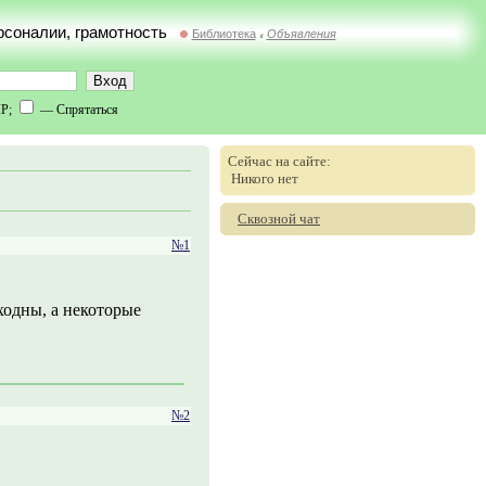
ерсоналии, грамотность
Библиотека
Объявления
//
IP;
— Спрятаться
Сейчас на сайте:
Никого нет
Сквозной чат
№1
ходны, а некоторые
№2