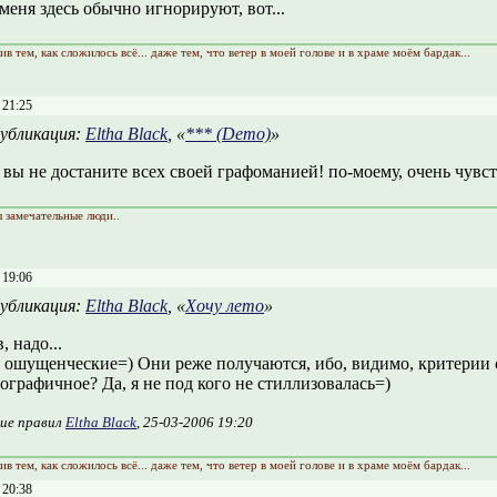
меня здесь обычно игнорируют, вот...
ив тем, как сложилось всё... даже тем, что ветер в моей голове и в храме моём бардак...
 21:25
убликация:
Eltha Black
, «
*** (Demo)
»
вы не достаните всех своей графоманией! по-моему, очень чувст
ы замечательные люди..
 19:06
убликация:
Eltha Black
, «
Хочу лето
»
, надо...
 ошущенческие=) Они реже получаются, ибо, видимо, критерии с
графичное? Да, я не под кого не стиллизовалась=)
ие правил
Eltha Black
, 25-03-2006 19:20
ив тем, как сложилось всё... даже тем, что ветер в моей голове и в храме моём бардак...
 20:38