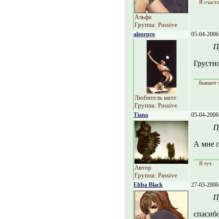
Я счастл
Альфа
Группа: Passive
aloorpro
05-04-2006
П
Грустно
Бывают 
Любитель мате
Группа: Passive
Tiana
05-04-2006
П
А мне 
Я тут.
Автор
Группа: Passive
Eltha Black
27-03-2006
П
спасиб