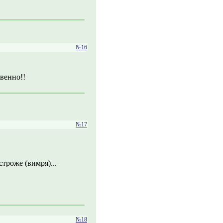
№16
венно!!
№17
троже (вимря)...
№18