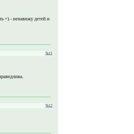
ть =) - ненавижу детей и
№11
праведлива.
№12