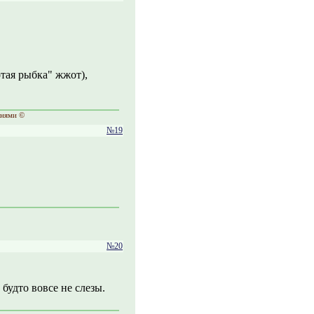
тая рыбка" жжот),
шнями ©
№19
№20
будто вовсе не слезы.