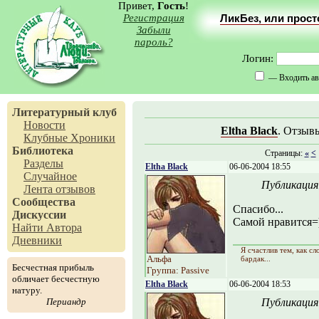
Привет,
Гость
!
Регистрация
ЛикБез, или прос
Забыли
пароль?
Логин:
— Входить ав
Литературный клуб
Новости
Eltha Black
. Отзыв
Клубные Хроники
Библиотека
Страницы:
«
<
Разделы
Eltha Black
06-06-2004 18:55
Случайное
Публикация
Лента отзывов
Сообщества
Спасибо...
Дискуссии
Самой нравится=
Найти Автора
Дневники
Я счастлив тем, как сл
Альфа
бардак...
Бесчестная прибыль
Группа: Passive
обличает бесчестную
Eltha Black
06-06-2004 18:53
натуру.
Периандр
Публикация