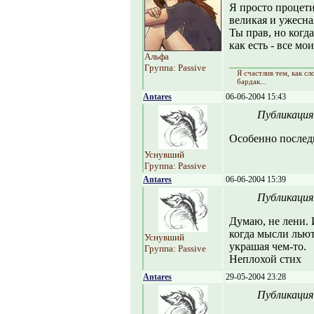
Я просто процет
великая и ужесная
Ты прав, но когд
как есть - все мо
Альфа
Группа: Passive
Я счастлив тем, как сл
бардак...
Antares
06-06-2004 15:43
Публикация
Особенно послед
Уснувший
Группа: Passive
Antares
06-06-2004 15:39
Публикация
Думаю, не лени. 
когда мысли льютс
Уснувший
украшая чем-то.
Группа: Passive
Неплохой стих
Antares
29-05-2004 23:28
Публикация