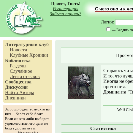
Привет,
Гость
!
Регистрация
С чего оно и к ч
Забыли пароль?
Логин:
— Входить ав
Литературный клуб
Новости
Клубные Хроники
Просмот
Библиотека
Разделы
Стараюсь чита
Случайное
И то, что лучш
Лента отзывов
Иногда не бре
Сообщества
прочтения.
Дискуссии
Доминанта "Тв
Найти Автора
Дневники
Хорошо будет тому, кто из
Wolf Glok
них ... берёт себе благо.
Если же кто-либо выберет
удовольствие, его цели не
будут достигнуты.
Статистика
Упанишады