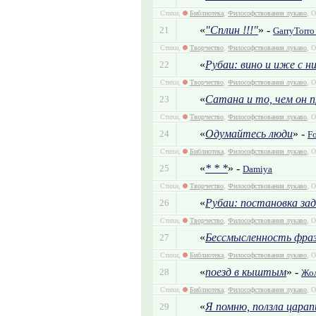
Стихи,
Библиотека
,
Философствования лукаво
, 
«
"Сплин !!!"
» -
21
GarryTorro
Стихи,
Творчество
,
Философствования лукаво
, О
«
Рубаи: вино и иже с н
22
Стихи,
Творчество
,
Философствования лукаво
, О
«
Сатана и то, чем он 
23
Стихи,
Творчество
,
Философствования лукаво
, 
«
Одумайтесь люди
» -
24
F
Стихи,
Библиотека
,
Философствования лукаво
, О
«
* * *
» -
25
Damiya
Стихи,
Творчество
,
Философствования лукаво
, О
«
Рубаи: постановка за
26
Стихи,
Творчество
,
Философствования лукаво
, О
«
Бессмысленность фра
27
Стихи,
Библиотека
,
Философствования лукаво
, О
«
поезд в кыштым
» -
28
Жо
Стихи,
Библиотека
,
Философствования лукаво
, О
«
Я помню, ползла царапи
29