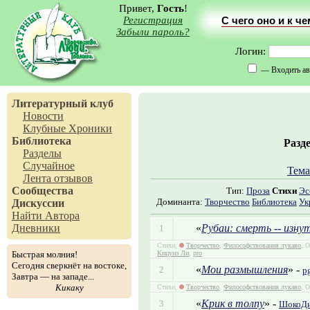
Привет,
Гость
!
Регистрация
С чего оно и к ч
Забыли пароль?
Логин:
— Входить ав
Литературный клуб
Новости
Клубные Хроники
Библиотека
Разд
Разделы
Случайное
Тема
Лента отзывов
Сообщества
Тип:
Проза
Стихи
Эс
Доминанта:
Творчество
Библиотека
Ук
Дискуссии
Найти Автора
«
Рубаи: смерть -- изну
Дневники
1
Стихи,
Творчество
,
Философствования лукаво
, 
Кицунэ Ли
,
pro
Быстрая молния!
Сегодня сверкнёт на востоке,
«
Мои размышления
» -
2
p
Завтра — на западе...
Кикаку
Стихи,
Творчество
,
Философствования лукаво
, 
«
Крик в толпу
» -
3
ШокоД