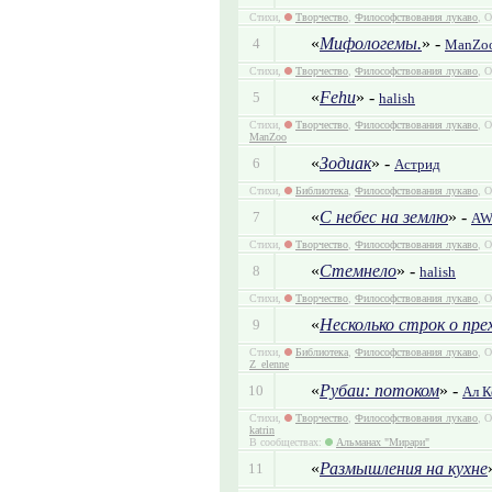
Стихи,
Творчество
,
Философствования лукаво
, О
«
Мифологемы.
» -
4
ManZo
Стихи,
Творчество
,
Философствования лукаво
, О
«
Fehu
» -
5
halish
Стихи,
Творчество
,
Философствования лукаво
, 
ManZoo
«
Зодиак
» -
6
Астрид
Стихи,
Библиотека
,
Философствования лукаво
, О
«
С небес на землю
» -
7
A
Стихи,
Творчество
,
Философствования лукаво
, О
«
Стемнело
» -
8
halish
Стихи,
Творчество
,
Философствования лукаво
, О
«
Несколько строк о пре
9
Стихи,
Библиотека
,
Философствования лукаво
, 
Z_elenne
«
Рубаи: потоком
» -
10
Ал К
Стихи,
Творчество
,
Философствования лукаво
, 
katrin
В сообществах:
Альманах "Мирари"
«
Размышления на кухне
11