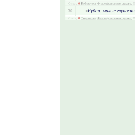
Стихи,
Библиотека
,
Философствования лукаво
, О
«
Рубаи: милые глупост
30
Стихи,
Творчество
,
Философствования лукаво
, 