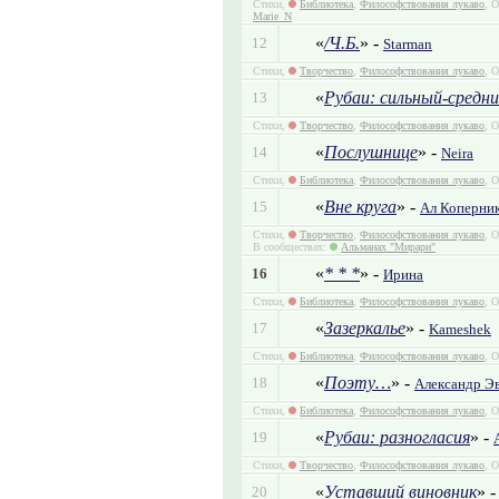
Стихи,
Библиотека
,
Философствования лукаво
, 
Marie_N
«
/Ч.Б.
» -
12
Starman
Стихи,
Творчество
,
Философствования лукаво
, 
«
Рубаи: сильный-средни
13
Стихи,
Творчество
,
Философствования лукаво
, 
«
Послушнице
» -
14
Neira
Стихи,
Библиотека
,
Философствования лукаво
, О
«
Вне круга
» -
15
Ал Коперни
Стихи,
Творчество
,
Философствования лукаво
, 
В сообществах:
Альманах "Мирари"
«
* * *
» -
16
Ирина
Стихи,
Библиотека
,
Философствования лукаво
, О
«
Зазеркалье
» -
17
Kameshek
Стихи,
Библиотека
,
Философствования лукаво
, О
«
Поэту…
» -
18
Александр Э
Стихи,
Библиотека
,
Философствования лукаво
, О
«
Рубаи: разногласия
» -
19
Стихи,
Творчество
,
Философствования лукаво
, О
«
Уставший виновник
» 
20