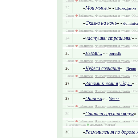
Стихи,
Библиотека
,
Философствования лукаво
, Объё
«
Мои мысли
» -
22
ШокоДимка
Стихи,
Библиотека
,
Философствования лукаво
, Объё
«
Сказка на ночь
» -
23
dominica
Стихи,
Библиотека
,
Философствования лукаво
, Объё
«
частушки страшилки
» -
24
Стихи,
Библиотека
,
Философствования лукаво
, Объё
«
мысли...
» -
25
borusik
Стихи,
Библиотека
,
Философствования лукаво
, Объё
«
Чудеса сознания
» -
26
Nemo
Стихи,
Библиотека
,
Философствования лукаво
, Объё
«
Запомни: если я уйду...
» 
27
Стихи,
Библиотека
,
Философствования лукаво
, Объё
«
Ошибка
» -
28
Youna
Стихи,
Библиотека
,
Философствования лукаво
, Объё
«
Станет грустно вдруг
»
29
Стихи,
Библиотека
,
Философствования лукаво
, Объё
В сообществах:
Альманах "Мирари"
«
Размышления по дороге к
30