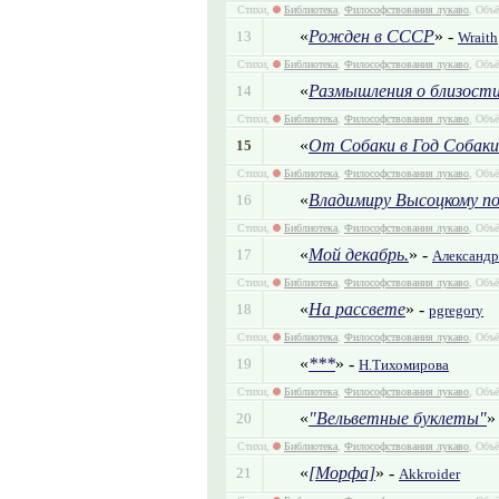
Стихи,
Библиотека
,
Философствования лукаво
, Объё
«
Рожден в СССР
» -
13
Wraith
Стихи,
Библиотека
,
Философствования лукаво
, Объё
«
Размышления о близост
14
Стихи,
Библиотека
,
Философствования лукаво
, Объё
«
От Собаки в Год Собаки
15
Стихи,
Библиотека
,
Философствования лукаво
, Объё
«
Владимиру Высоцкому п
16
Стихи,
Библиотека
,
Философствования лукаво
, Объё
«
Мой декабрь.
» -
17
Александр
Стихи,
Библиотека
,
Философствования лукаво
, Объё
«
На рассвете
» -
18
pgregory
Стихи,
Библиотека
,
Философствования лукаво
, Объё
«
***
» -
19
Н.Тихомирова
Стихи,
Библиотека
,
Философствования лукаво
, Объё
«
"Вельветные буклеты"
»
20
Стихи,
Библиотека
,
Философствования лукаво
, Объё
«
[Морфа]
» -
21
Akkroider