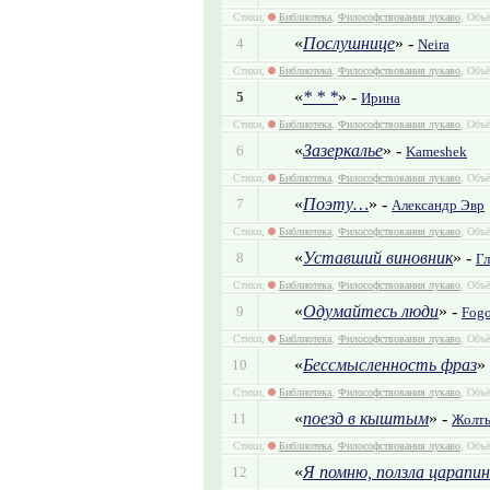
Стихи,
Библиотека
,
Философствования лукаво
, Объё
«
Послушнице
» -
4
Neira
Стихи,
Библиотека
,
Философствования лукаво
, Объё
«
* * *
» -
5
Ирина
Стихи,
Библиотека
,
Философствования лукаво
, Объё
«
Зазеркалье
» -
6
Kameshek
Стихи,
Библиотека
,
Философствования лукаво
, Объё
«
Поэту…
» -
7
Александр Эвр
Стихи,
Библиотека
,
Философствования лукаво
, Объё
«
Уставший виновник
» -
8
Г
Стихи,
Библиотека
,
Философствования лукаво
, Объё
«
Одумайтесь люди
» -
9
Fogo
Стихи,
Библиотека
,
Философствования лукаво
, Объё
«
Бессмысленность фраз
»
10
Стихи,
Библиотека
,
Философствования лукаво
, Объё
«
поезд в кыштым
» -
11
Жолт
Стихи,
Библиотека
,
Философствования лукаво
, Объё
«
Я помню, ползла царапина
12