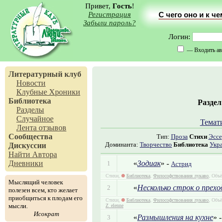
Привет,
Гость
!
Регистрация
С чего оно и к ч
Забыли пароль?
Логин:
— Входить ав
Литературный клуб
Новости
Клубные Хроники
Библиотека
Разде
Разделы
Случайное
Темат
Лента отзывов
Сообщества
Тип:
Проза
Стихи
Эссе
Доминанта:
Творчество
Библиотека
Укр
Дискуссии
Найти Автора
«
Зодиак
» -
Дневники
1
Астрид
Стихи,
Библиотека
,
Философствования лукаво
, Объё
Мыслящий человек
«
Несколько строк о прех
2
полезен всем, кто желает
приобщиться к плодам его
Стихи,
Библиотека
,
Философствования лукаво
, Объё
мысли.
Z_elenne
Исократ
«
Размышления на кухне
» 
3