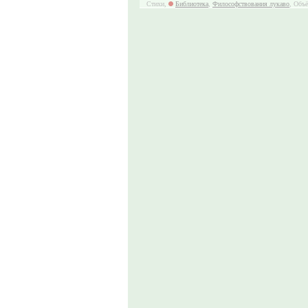
Стихи,
Библиотека
,
Философствования лукаво
, Объё