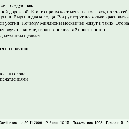
гов – следующая.
ой дорожкой. Кто–то пропускает меня, не толкаясь, но это сей
 рыли. Вырыли два колодца. Вокруг горят несколько красновато 
ой убогий. Почему? Миллионы москвичей живут в таких. Это на
т звучать: во мне, около, заполняя всё пространство.
, механизм щелкает.
я на полутоне.
ось в голове.
впечатлениями
Опубликовано: 26 11 2006
Рейтинг: 10.15
Просмотров: 1968
Голосов: 5
Р