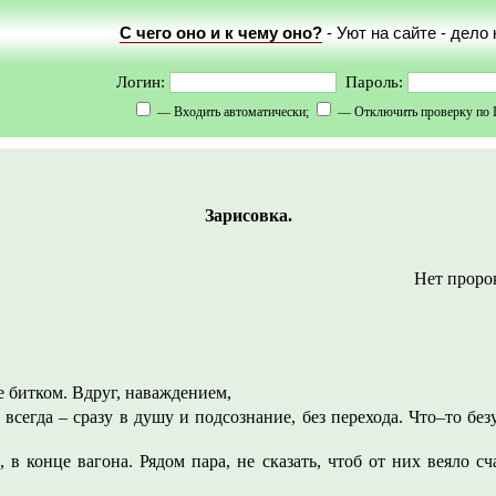
С чего оно и к чему оно?
- Уют на сайте - дело
Логин:
Пароль:
— Входить автоматически;
— Отключить проверку по 
Зарисовка.
Нет пророк
е битком. Вдруг, наваждением,
 всегда – сразу в душу и подсознание, без перехода. Что–то бе
 в конце вагона. Рядом пара, не сказать, чтоб от них веяло сч