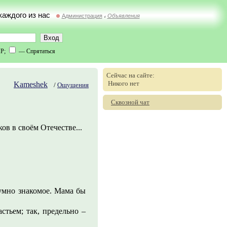
 каждого из нас
Администрация
Объявления
//
IP;
— Спрятаться
Сейчас на сайте:
Никого нет
Kameshek
/
Ощущения
Сквозной чат
ов в своём Отечестве...
зумно знакомое. Мама бы
астьем; так, предельно –