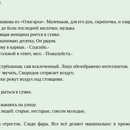
.
шкова из «Олигарха». Маленькая, для его рук, скрипочка, и оза
 до боли последней жилочки, музыка.
ящая женщина роется в сумке.
вынимаю десятку. Он рядом.
му в карман. - Спасибо.-
ловой в ответ, мол: - Пожалуйста.-
стрёпанная, сам всклоченный. Лицо обезображено интеллектом.
звучать, Свиридов сотрясает воздух:
уки режут воздух над стоящими.
рыться в сумке.
азываюсь на улице.
людей: старые, нестарые, совсем молодые,
 отросток. Сзади фары. Все всё делают машинально: я при