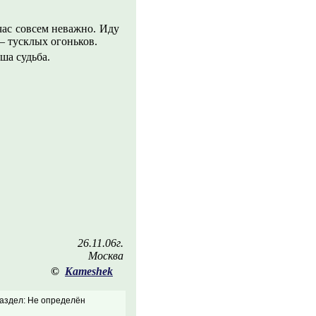
час совсем неважно. Иду
– тусклых огоньков.
ша судьба.
26.11.06г.
Москва
©
Kameshek
аздел: Не определён