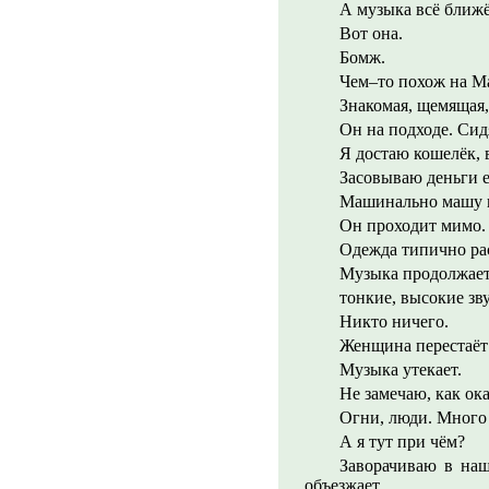
А музыка всё ближё
Вот она.
Бомж.
Чем–то похож на Ма
Знакомая, щемящая,
Он на подходе. Сид
Я достаю кошелёк, 
Засовываю деньги е
Машинально машу го
Он проходит мимо.
Одежда типично ра
Музыка продолжает 
тонкие, высокие зв
Никто ничего.
Женщина перестаёт 
Музыка утекает.
Не замечаю, как ок
Огни, люди. Много 
А я тут при чём?
Заворачиваю в наш
объезжает.