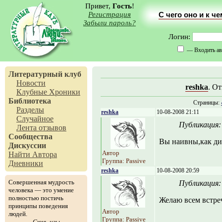
Привет,
Гость
!
Регистрация
С чего оно и к ч
Забыли пароль?
Логин:
— Входить ав
Литературный клуб
Новости
reshka
. О
Клубные Хроники
Библиотека
Страницы:
Разделы
reshka
10-08-2008 21:11
Случайное
Публикация
Лента отзывов
Сообщества
Вы наивны,как ди
Дискуссии
Автор
Найти Автора
Группа: Passive
Дневники
reshka
10-08-2008 20:59
Совершенная мудрость
Публикация
человека — это умение
полностью постичь
Желаю всем встре
принципы поведения
Автор
людей.
Группа: Passive
Сюнь-цзы