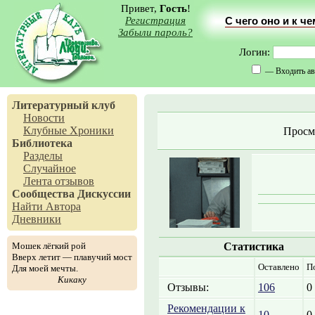
Привет,
Гость
!
Регистрация
С чего оно и к ч
Забыли пароль?
Логин:
— Входить ав
Литературный клуб
Новости
Клубные Хроники
Просм
Библиотека
Разделы
Случайное
Лента отзывов
Сообщества
Дискуссии
Найти Автора
Дневники
Мошек лёгкий рой
Статистика
Вверх летит — плавучий мост
Оставлено
П
Для моей мечты.
Кикаку
Отзывы:
106
0
Рекомендации к
10
0