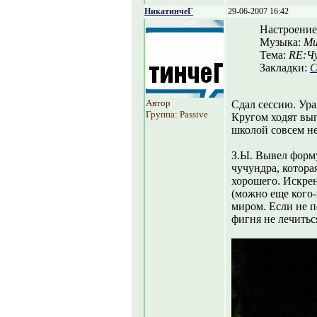
НикатинчеГ
29-06-2007 16:42
Настроение
Музыка:
Мих
Тема:
RE:Ч
Закладки:
С
Автор
Сдал сессию. Ура
Группа: Passive
Кругом ходят вып
школой совсем не
З.Ы. Вывел форму
чучундра, котора
хорошего. Искрен
(можно еще кого-
миром. Если не п
фигня не лечиться