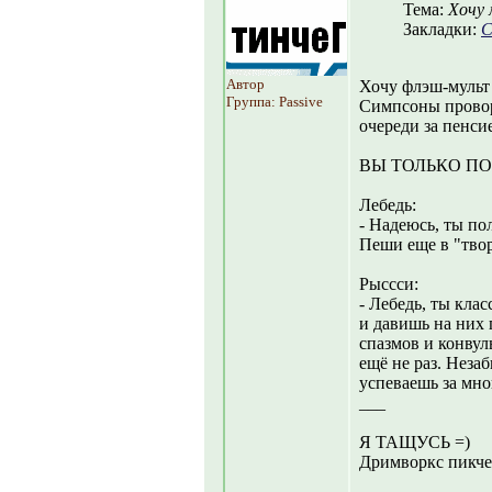
Тема:
Хочу 
Закладки:
С
Автор
Хочу флэш-мульт 
Группа: Passive
Симпсоны провор
очереди за пенси
ВЫ ТОЛЬКО ПО
Лебедь:
- Надеюсь, ты по
Пеши еще в "твор
Рыссси:
- Лебедь, ты кла
и давишь на них
спазмов и конвул
ещё не раз. Неза
успеваешь за мно
___
Я ТАЩУСЬ =)
Дримворкс пикчер