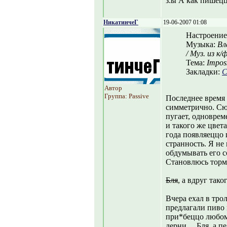
з.ы А как пишецц
НикатинчеГ
19-06-2007 01:08
Настроение
Музыка:
Вл
/ Муз. из к/
Тема:
Imposs
Закладки:
С
Автор
Группа: Passive
Последнее время 
симметрично. Сю
пугает, одноврем
и такого же цвет
года появляеццо 
странность. Я не
обдумывать его со
Становлюсь торм
Бля
, а вдруг так
Вчера ехал в тр
предлагали пиво
при*беццо любом
дерни… Бля, а п