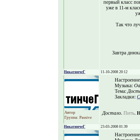
первый класс по
уже в 11-м кла
уж
Так что лу
Завтра днюха
НикатинчеГ
11-10-2008 20:12
Настроение
Музыка:
Oa
Тема:
Дост
Закладки:
С
Автор
Достало
.
Пить
.
Н
Группа: Passive
НикатинчеГ
23-03-2008 01:39
Настроение