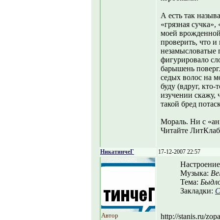
А есть так назыв
«грязная сучка», 
моей врожденной
проверить, что и 
незамысловатые п
фигурировало сло
барышень повергл
седых волос на м
буду (вдруг, кто-
изучении скажу, 
такой бред потас
Мораль. Ни с «ан
Читайте ЛитКлаб!
НикатинчеГ
17-12-2007 22:57
Настроение
Музыка:
Be
Тема:
Быдл
Закладки:
С
Автор
http://stanis.ru/zo