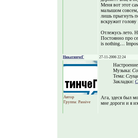
Меня вот этот са
малышом совсем, 
лишь прыгнуть п
вскружит голову 
Отлежусь лето. Н
Постоянно про себ
is nothing… Imposs
НикатинчеГ
27-11-2006 22:24
Настроение
Музыка:
Co
Тема:
Сгущ
Закладки:
С
Автор
Ага, здеся был м
Группа: Passive
мне дороги и я их