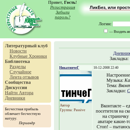
Привет,
Гость
!
Регистрация
ЛикБез, или прос
Забыли
пароль?
Логин:
— Входить ав
Литературный клуб
Новости
Дневни
Клубные Хроники
Закладка:
Библиотека
Разделы
НикатинчеГ
10-12-2008 22:40
Случайное
Настроение
Лента отзывов
Музыка:
Ка
Сообщества
Тема:
Вкон
Дискуссии
Закладки:
С
Найти Автора
Дневники
Автор
Вконтакте – е
Бесчестная прибыль
Группа: Passive
посетителя на ск
обличает бесчестную
на страничку
натуру.
аватаре какие-т
Периандр
Стоп! – пытаюсь 