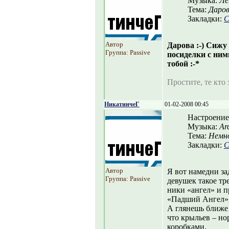
Музыка:
Ле
Тема:
Даров
Закладки:
С
Автор
Дарова :-) Сижу
Группа: Passive
посиделки с ним
тобой :-*
Простите, те кто з
НикатинчеГ
01-02-2008 00:45
Настроение
Музыка:
Ar
Тема:
Немно
Закладки:
С
Автор
Я вот намедни за
Группа: Passive
девушек такое тр
ники «ангел» и п
«Падший Ангел»,
А глянешь ближе 
что крыльев – н
коробками.