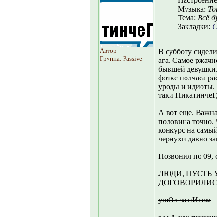
Настроение
Музыка:
То
Тема:
Всё б
Закладки:
С
Автор
В субботу сидели
Группа: Passive
ага. Самое ржачн
бывшей девушки. 
фотке полчаса ра
уроды и идиоты. 
таки НикатинчеГ,
А вот еще. Важна
половина точно. 
конкурс на самый
чернухи давно за
Позвонил по 09, 
ЛЮДИ, ПУСТЬ 
ДОГОВОРИЛИС
ушОл за пИвом