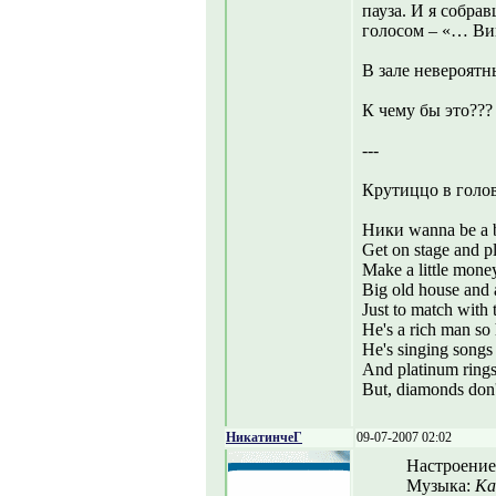
пауза. И я собра
голосом – «… В
В зале невероятн
К чему бы это???
---
Крутиццо в голов
Ники wanna be a b
Get on stage and pl
Make a little money
Big old house and a
Just to match with 
He's a rich man so 
He's singing songs 
And platinum rings
But, diamonds don't
НикатинчеГ
09-07-2007 02:02
Настроение
Музыка:
Ка