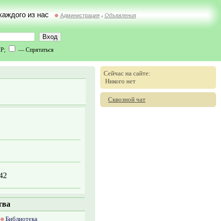
 каждого из нас
Администрация
Объявления
//
IP;
— Спрятаться
Сейчас на сайте:
Никого нет
Сквозной чат
42
тва
,
Библиотека