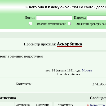
С чего оно и к чему оно?
- Уют на сайте - дело
Логин:
Пароль:
— Входить автоматически;
— Отключить проверку по 
Аскорбинка
Просмотр профиля:
нент временно недоступен
род. 18 февраля 1991 года,
Москва
Ник: Аскорбинка
Контакты:
3741968
атистика
Сообщес
Оставлено
Получено
Участник
Творчество