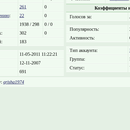
261
0
Коэффициенты и
ению
:
22
0
Голосов за:
1938 / 298
0 / 0
Популярность:
:
302
0
Активность:
:
183
Тип аккаунта:
11-05-2011 11:22:21
Группа:
12-11-2007
Статус:
691
у:
grisha1974