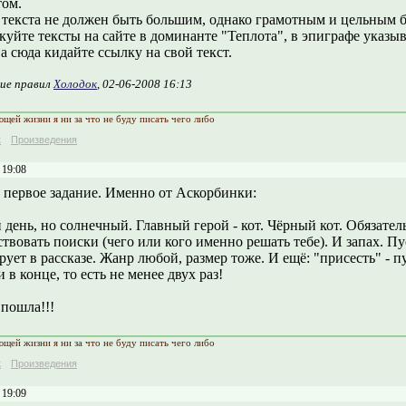
ом.
 текста не должен быть большим, однако грамотным и цельным б
куйте тексты на сайте в доминанте "Теплота", в эпиграфе указы
а сюда кидайте ссылку на свой текст.
ие правил
Холодок
, 02-06-2008 16:13
ющей жизни я ни за что не буду писать чего либо
к
Произведения
 19:08
и первое задание. Именно от Аскорбинки:
день, но солнечный. Главный герой - кот. Чёрный кот. Обязате
твовать поиски (чего или кого именно решать тебе). И запах. П
ует в рассказе. Жанр любой, размер тоже. И ещё: "присесть" - пу
и в конце, то есть не менее двух раз!
 пошла!!!
ющей жизни я ни за что не буду писать чего либо
к
Произведения
 19:09