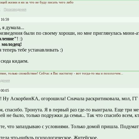
ющей жизни я ни за что не буду писать чего либо
к
Произведения
 16:59
 я думала...
оизведения были по своему хороши, но мне приглянулась мини-
вление"
! :)
, молодец!
 теперь тебе устанавливать :)
 сюда кидаем.
вие, только спокойствие! Сейчас я Вас настигну - вот тогда-то мы и похохочем...
едения
 00:05
! Ну АскорбинКА, огорошила! Сначала раскритиковала, мол, ГГ н
, спасибо. Тронута. Я в первый раз где-то выиграла. Еще три ме
ей не было, только подружки да семья... Так что спасибо всем, к
те, что запаздываю с условиями. Только домой пришла. Подумать
тела что-нибудь психологическое. Житейское.