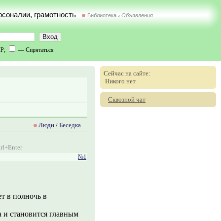
ерсоналии, грамотность
Библиотека
Объявления
//
IP;
— Спрятаться
Сейчас на сайте:
Никого нет
Сквозной чат
Люди
/
Беседка
rl+Enter
№1
т в полночь в
а и становится главным