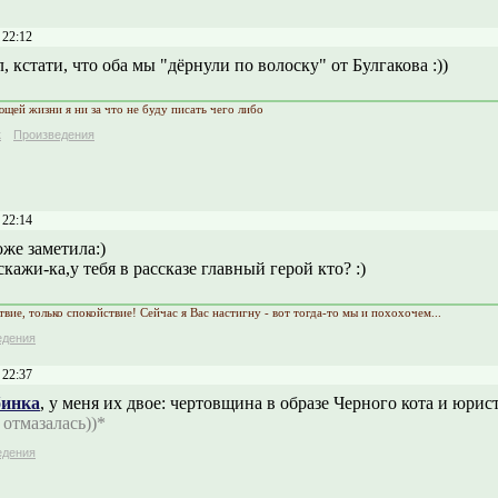
 22:12
, кстати, что оба мы "дёрнули по волоску" от Булгакова :))
ющей жизни я ни за что не буду писать чего либо
к
Произведения
 22:14
тоже заметила:)
скажи-ка,у тебя в рассказе главный герой кто? :)
вие, только спокойствие! Сейчас я Вас настигну - вот тогда-то мы и похохочем...
едения
 22:37
бинка
, у меня их двое: чертовщина в образе Черного кота и юрист 
 отмазалась))*
едения