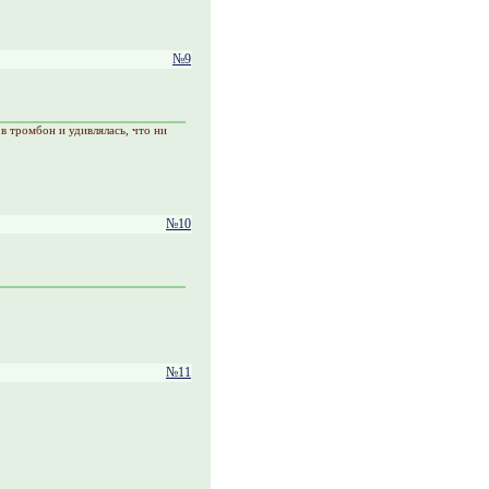
№9
в тромбон и удивлялась, что ни
№10
№11