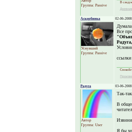
Автор
В следу
Группа: Passive
Дневни
Аскорбинка
02-06-2008
Думала,
Все пр
"Объя
Радуга
Условия
Уснувший
Группа: Passive
ссылки
Спокойст
Произв
Радуга
03-06-2008
Так-так
В общем
читател
Извини
Автор
Группа: User
Я бы хо