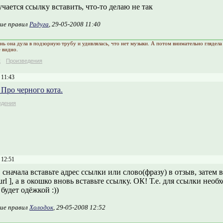
чается ссылку вставить, что-то делаю не так
ие правил
Радуга
, 29-05-2008 11:40
нь она дула в подзорную трубу и удивлялась, что нет музыки. А потом внимательно глядела 
е видно.
к
Произведения
 11:43
 Про черного кота.
едения
 12:51
, сначала вставьте адрес ссылки или слово(фразу) в отзыв, затем
url ], а в окошко вновь вставьте ссылку. ОК! Т.е. для ссылки необ
будет одёжкой :))
ие правил
Холодок
, 29-05-2008 12:52