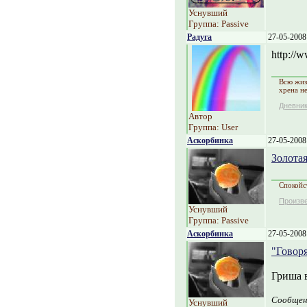
Уснувший
Группа: Passive
Радуга
27-05-2008
http://w
Всю жиз
хрена н
Дневни
Автор
Группа: User
Аскорбинка
27-05-2008
Золота
Спокойст
Произв
Уснувший
Группа: Passive
Аскорбинка
27-05-2008
"Говоря
Гриша в
Сообщен
Уснувший