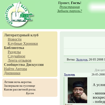
Привет,
Гость
!
Регистрация
Забыли пароль?
Литературный клуб
Новости
Клубные Хроники
Библиотека
Разделы
Случайное
Ветка:
Холодок
, 26 05 2008 
Лента отзывов
Сообщества
Дискуссии
Найти Автора
Для цит
Дневники
Холодок
26-05-2008
Летняя ночь коротка.
А услов
Засверкали на гусенице
Капли рассветной росы.
- мини
Бусон
воскрес
- побе
Автор