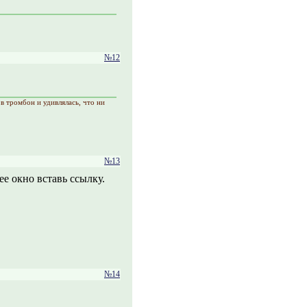
№12
в тромбон и удивлялась, что ни
№13
ее окно вставь ссылку.
№14