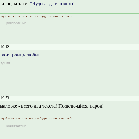
 игре, кстати:
"Чудеса, да и только!"
ющей жизни я ни за что не буду писать чего либо
к
Произведения
 19:12
 кот троицу любит
едения
 19:53
 мало же - всего два текста! Подключайся, народ!
ющей жизни я ни за что не буду писать чего либо
к
Произведения