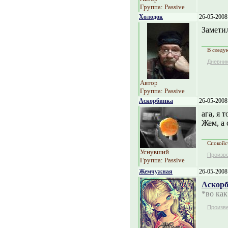
Группа: Passive
Холодок
26-05-2008
Заметил
В следу
Дневни
Автор
Группа: Passive
Аскорбинка
26-05-2008
ага, я 
Жем, а 
Спокойст
Уснувший
Произв
Группа: Passive
Жемчужная
26-05-2008
Аскор
*во как
Произв