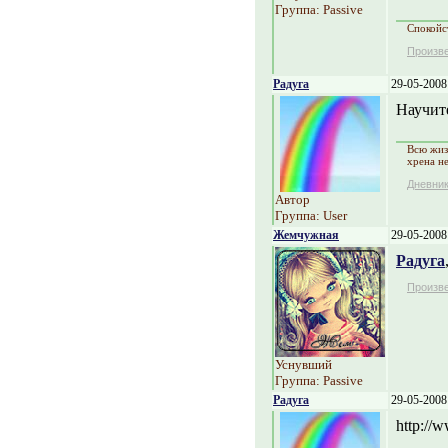
Группа: Passive
Спокойст
Произв
Радуга
29-05-2008
Научите
Всю жиз
хрена н
Дневни
Автор
Группа: User
Жемчужная
29-05-2008
Радуга
Произв
Уснувший
Группа: Passive
Радуга
29-05-2008
http://w