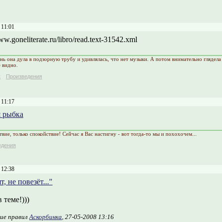
 11:01
ww.goneliterate.ru/libro/read.text-31542.xml
нь она дула в подзорную трубу и удивлялась, что нет музыки. А потом внимательно глядела 
е видно.
к
Произведения
 11:17
я рыбка
вие, только спокойствие! Сейчас я Вас настигну - вот тогда-то мы и похохочем...
едения
 12:38
т, не повезёт..."
 теме!)))
ие правил
Аскорбинка
, 27-05-2008 13:16