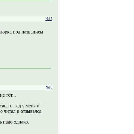
№17
атюрка под названием
№18
е тот...
сяца назад у меня и
то читал и отзывался.
 надо однако.