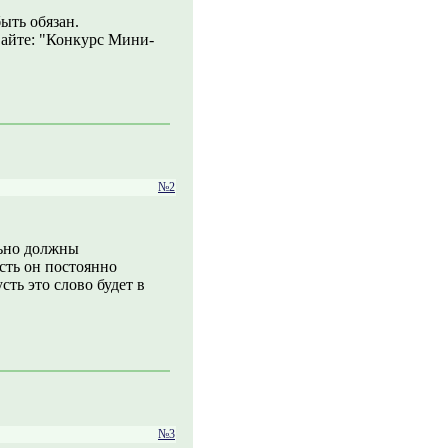
ыть обязан.
вайте: "Конкурс Мини-
№2
льно должны
усть он постоянно
сть это слово будет в
№3