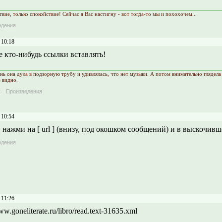
вие, только спокойствие! Сейчас я Вас настигну - вот тогда-то мы и похохочем...
едения
 10:18
 кто-нибудь ссылки вставлять!
нь она дула в подзорную трубу и удивлялась, что нет музыки. А потом внимательно глядела 
е видно.
к
Произведения
 10:54
, нажми на [ url ] (внизу, под окошком сообщений) и в выскочивш
едения
 11:26
ww.goneliterate.ru/libro/read.text-31635.xml