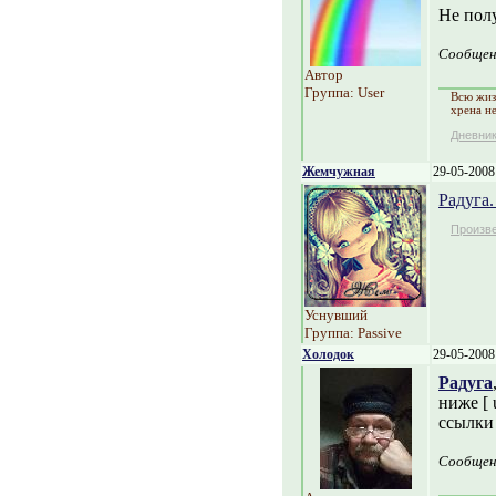
Не полу
Сообщен
Автор
Группа: User
Всю жиз
хрена н
Дневни
Жемчужная
29-05-2008
Радуга.
Произв
Уснувший
Группа: Passive
Холодок
29-05-2008
Радуга
ниже [ 
ссылки 
Сообщен