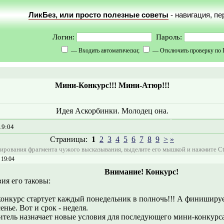
ЛикБез, или просто полезные советы
- навигация, п
Логин:
Пароль:
— Входить автоматически;
— Отключить проверку по 
Мини-Конкурс!!! Мини-Атюр!!!
Идея Аскорбинки. Молодец она.
19:04
Страницы:
1
2
3
4
5
6
7
8
9
>
»
ирования фрагмента чужого высказывания, выделите его мышкой и нажмите Ct
 19:04
Внимание! Конкурс!
ия его таковы:
конкурс стартует каждый понедельник в полночь!!! А финишируе
енье. Вот и срок - неделя.
дитель назначает новые условия для последующего мини-конкурс