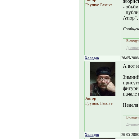
жюрист
Группа: Passive
- объём
- публи
Атюр", 
Сообщен
В следу
Дневни
Холодок
26-05-2008
А вот 
Зимний 
присутс
фигурир
начале 
Автор
Группа: Passive
Неделя
В следу
Дневни
Холодок
26-05-2008