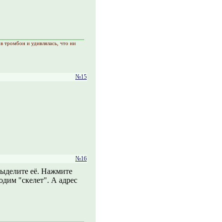
в тромбон и удивлялась, что ни
№15
№16
 выделите её. Нажмите
ходим "скелет". А адрес