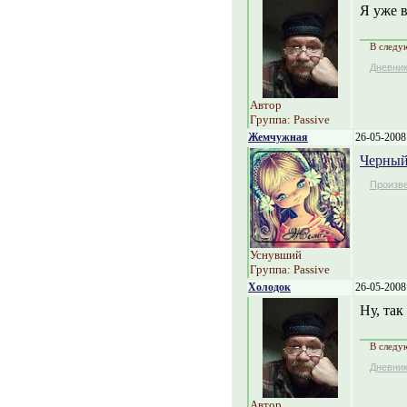
Я уже в
В следу
Дневни
Автор
Группа: Passive
Жемчужная
26-05-2008
Черный
Произв
Уснувший
Группа: Passive
Холодок
26-05-2008
Ну, так
В следу
Дневни
Автор