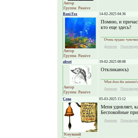
Автор
Группа: Passive
Roni Fox
14-02-2025 04:36
Помню, и причаст
кто еще здесь?
Очень трудно чувствов
Дневник
Произведе
Автор
Группа: Passive
alexei
19-02-2025 08:08
Откликаюсь)
What does the autumn's 
Автор
Дневник
Произведе
Группа: Passive
Сова
05-03-2025 15:12
Меня удивляет, к
Беспокойные при
Дневник
Произведе
Уснувший