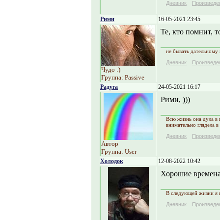
Дневник
Произведе
Рими
16-05-2021 23:45
Те, кто помнит, т
не бывать дательному
Дневник
Произведе
Чудо :)
Группа: Passive
Радуга
24-05-2021 16:17
Рими, )))
Всю жизнь она дула в 
внимательно глядела в
Дневник
Произведе
Автор
Группа: User
Холодок
12-08-2022 10:42
Хорошие времен
В следующей жизни я н
Дневник
Произведе