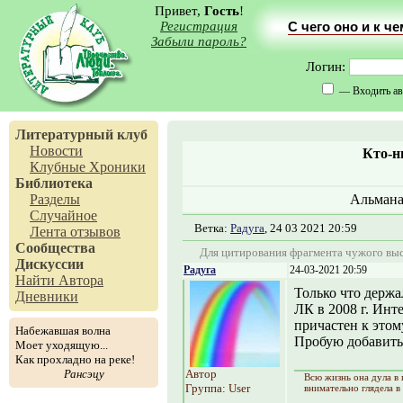
Привет,
Гость
!
Регистрация
С чего оно и к ч
Забыли пароль?
Логин:
— Входить ав
Литературный клуб
Новости
Кто-н
Клубные Хроники
Библиотека
Разделы
Альманах
Случайное
Ветка:
Радуга
, 24 03 2021 20:59
Лента отзывов
Сообщества
Для цитирования фрагмента чужого выс
Дискуссии
Радуга
24-03-2021 20:59
Найти Автора
Только что держ
Дневники
ЛК в 2008 г. Инте
причастен к это
Набежавшая волна
Пробую добавить 
Моет уходящую...
Как прохладно на реке!
Рансэцу
Автор
Всю жизнь она дула в 
Группа: User
внимательно глядела в