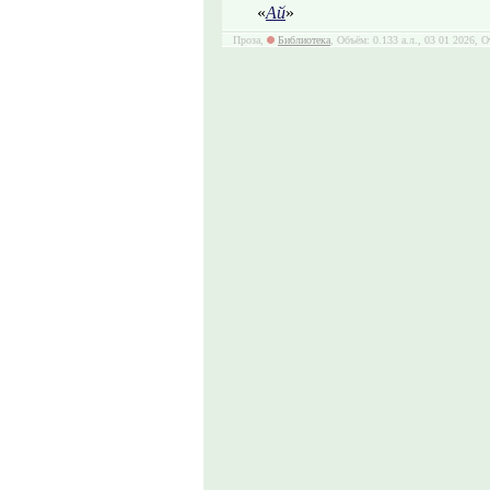
«
Ай
»
Проза,
Библиотека
, Объём: 0.133 а.л., 03 01 2026, 