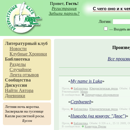
Привет,
Гость
!
Регистрация
С чего оно и к ч
Забыли пароль?
Логин:
— Входить ав
Литературный клуб
Произве
Новости
Клубные Хроники
Все произв
Библиотека
Разделы
Случайное
Лента отзывов
Сообщества
«
My name is Luka
»
Дискуссии
Проза,
Библиотека
,
Юмористическая проза
, Объём: 
Найти Автора
Рекомендации:
Mezzo
Дневники
В сообществах:
Литературные обозреватели
«
Сердцевед
»
Летняя ночь коротка.
Проза,
Библиотека
,
Юмористическая проза
, Объём: 
Засверкали на гусенице
«
Никогда (на конкурс "Двое")
»
Капли рассветной росы.
Бусон
Проза,
Библиотека
, Объём: 0.326 а.л., 25 11 2009, 
В сообществах:
Конкурсы Прозы