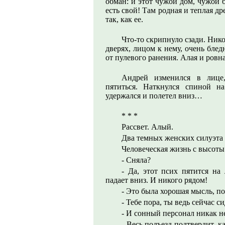
обман: и этот чужой дом, чужой 
есть свой! Там родная и теплая д
так, как ее.
Что-то скрипнуло сзади. Нико
дверях, лицом к нему, очень блед
от пулевого ранения. Алая и ровна
Андрей изменился в лице
пятиться. Наткнулся спиной н
удержался и полетел вниз…
* * *
Рассвет. Алый.
Два темных женских силуэта
Человеческая жизнь с высоты
- Сняла?
- Да, этот псих пятится на
падает вниз. И никого рядом!
- Это была хорошая мысль, п
- Тебе пора, ты ведь сейчас с
- И сонный персонал никак не
- Весь подъезд подтвердит, 