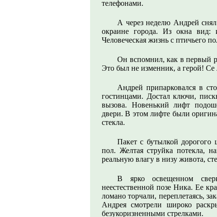
телефонами.
А через неделю Андрей снял
окраине города. Из окна вид: и
Человеческая жизнь с птичьего по
Он вспомнил, как в первый р
Это был не изменник, а герой! С
Андрей припарковался в сто
гостинцами. Достал ключи, пис
вызова. Новенький лифт подош
двери. В этом лифте были оригин
стекла.
Пакет с бутылкой дорогого 
пол. Желтая струйка потекла, н
реальную влагу в низу живота, с
В ярко освещенном свер
неестественной позе Ника. Ее кра
ломано торчали, переплетаясь, з
Андрея смотрели широко раскр
безукоризненными стрелками.