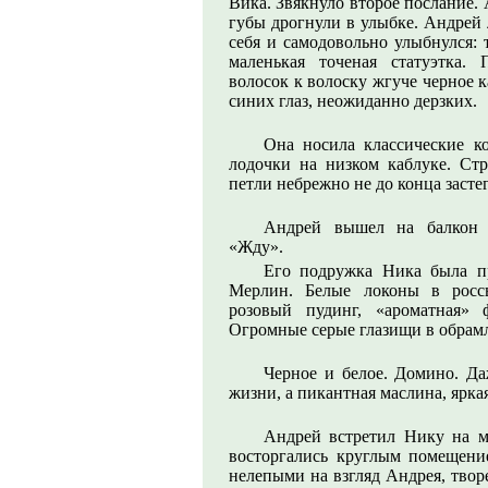
Вика. Звякнуло второе послание.
губы дрогнули в улыбке. Андрей 
себя и самодовольно улыбнулся: 
маленькая точеная статуэтка. 
волосок к волоску жгуче черное 
синих глаз, неожиданно дерзких.
Она носила классические 
лодочки на низком каблуке. Стр
петли небрежно не до конца заст
Андрей вышел на балкон п
«Жду».
Его подружка Ника была п
Мерлин. Белые локоны в россы
розовый пудинг, «ароматная» 
Огромные серые глазищи в обрам
Черное и белое. Домино. Д
жизни, а пикантная маслина, ярка
Андрей встретил Нику на м
восторгались круглым помещени
нелепыми на взгляд Андрея, твор