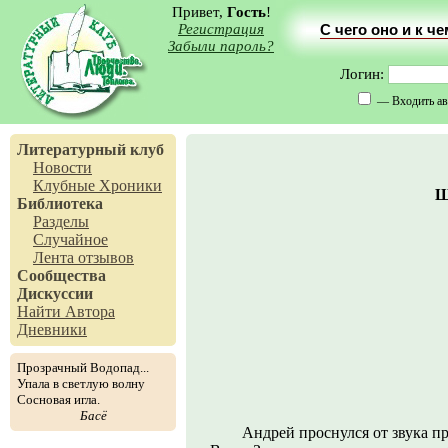
Привет,
Гость
!
Регистрация
С чего оно и к ч
Забыли пароль?
Логин:
— Входить ав
Литературный клуб
Новости
Клубные Хроники
Ш
Библиотека
Разделы
Случайное
Лента отзывов
Сообщества
Дискуссии
Найти Автора
Дневники
Прозрачный Водопад...
Упала в светлую волну
Сосновая игла.
Басё
Андрей проснулся от звука п