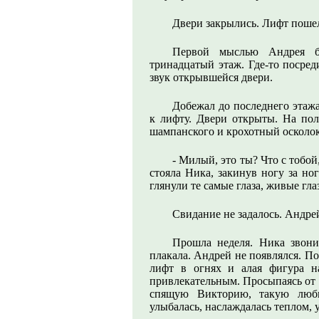
Двери закрылись. Лифт пошел
Первой мыслью Андрея б
тринадцатый этаж. Где-то посре
звук открывшейся двери.
Добежал до последнего этажа
к лифту. Двери открыты. На полу
шампанского и крохотный осколок
- Милый, это ты? Что с тобо
стояла Ника, закинув ногу за но
глянули те самые глаза, живые гл
Свидание не задалось. Андрей
Прошла неделя. Ника звони
плакала. Андрей не появлялся. По
лифт в огнях и алая фигура н
привлекательным. Просыпаясь от 
спящую Викторию, такую люби
улыбалась, наслаждалась теплом,