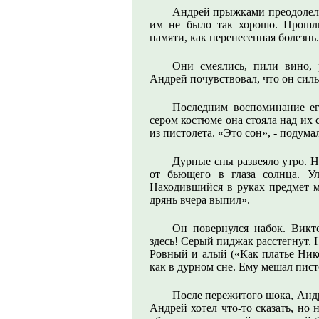
Андрей прыжками преодолел л
им не было так хорошо. Прошлы
памяти, как перенесенная болезнь
Они смеялись, пили вино, 
Андрей почувствовал, что он силь
Последним воспоминание ег
сером костюме она стояла над их 
из пистолета. «Это сон», - подум
Дурные сны развеяло утро. 
от бьющего в глаза солнца. У
Находившийся в руках предмет м
дрянь вчера выпил».
Он повернулся набок. Викт
здесь! Серый пиджак расстегнут. 
Ровный и алый («Как платье Нико
как в дурном сне. Ему мешал пист
После пережитого шока, Анд
Андрей хотел что-то сказать, но 