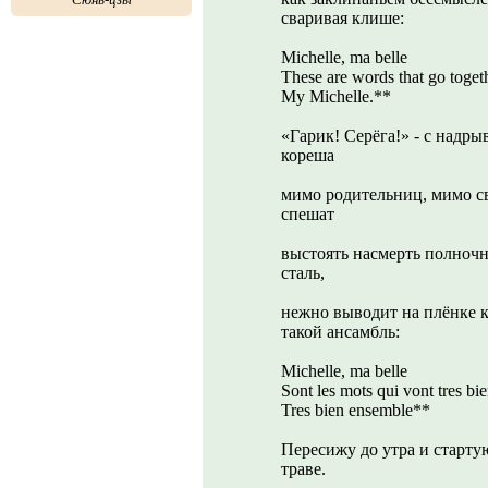
сваривая клише:
Michelle, ma belle
These are words that go toget
My Michelle.**
«Гарик! Серёга!» - с надры
кореша
мимо родительниц, мимо св
спешат
выстоять насмерть полночн
сталь,
нежно выводит на плёнке к
такой ансамбль:
Michelle, ma belle
Sont les mots qui vont tres bi
Tres bien ensemble**
Пересижу до утра и стартую
траве.