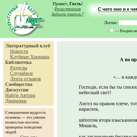
Привет,
Гость
!
Регистрация
С чего оно и к ч
Забыли пароль?
Логин:
— Входить ав
Литературный клуб
Новости
Клубные Хроники
А на п
Библиотека
Разделы
Случайное
«… в каждо
Лента отзывов
Сообщества
Господи, если бы ты снизо
Дискуссии
небесный свет!
Найти Автора
Дневники
Ангел на правом плече, то
нараспев,
Совершенная мудрость
человека — это умение
шёпотом вторя изысканному
полностью постичь
Мишель,
принципы поведения
людей.
как заклинаньем бессмысле
Сюнь-цзы