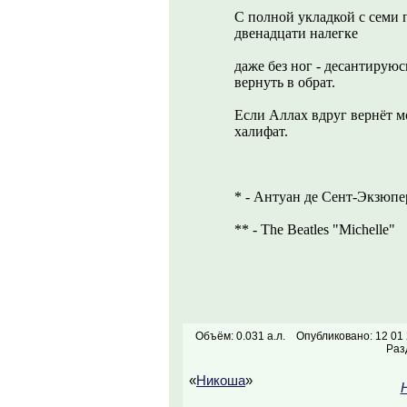
С полной укладкой с семи 
двенадцати налегке
даже без ног - десантируюс
вернуть в обрат.
Если Аллах вдруг вернёт мо
халифат.
* - Антуан де Сент-Экзюп
** - The Beatles "Michelle"
Объём: 0.031 а.л.
Опубликовано: 12 01
Раз
«
Никоша
»